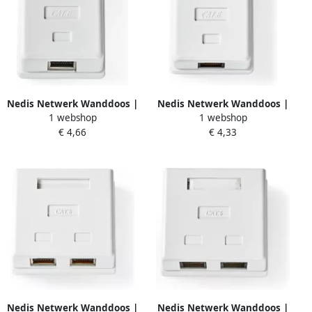
Nedis Netwerk Wanddoos |
Nedis Netwerk Wanddoos |
1 webshop
1 webshop
Opbouw | 1 poort(en) | STP
Opbouw | 1 poort(en) | UTP
€ 4,66
€ 4,33
CAT6 | Recht | Female |
CAT6 | Recht | Female |
Goud Verguld | PVC | Wit |
Goud Verguld | ABS | Wit |
Doos CCGB89120WT
Doos CCGB89100WT
Nedis Netwerk Wanddoos |
Nedis Netwerk Wanddoos |