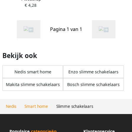
€ 4,28
| 2 poorten | 1 stuks
CCGP89760WT
Pagina 1 van 1
Bekijk ook
Nedis smart home
Enzo slimme schakelaars
Makita slimme schakelaars
Bosch slimme schakelaars
Nedis
Smart home
Slimme schakelaars
Populaire
categorieën
Klantenservice