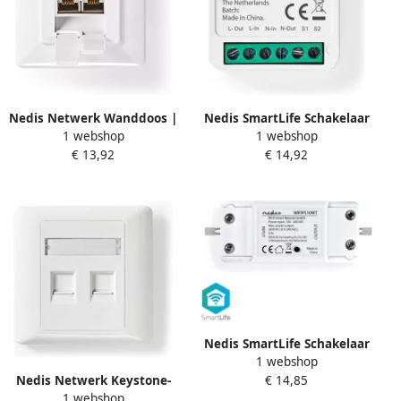
Nedis Netwerk Wanddoos |
Nedis SmartLife Schakelaar
1 webshop
1 webshop
Inbouw | 2 poort(en) | CAT7
| Wi-Fi | 3680 W |
€ 13,92
€ 14,92
| Recht | Female | Goud
Kroonsteen | App
Verguld | PVC | Ivoor |
beschikbaar voor: Android
Doos CCGB89260IV
IOS WIFIWMS10WT
Nedis SmartLife Schakelaar
1 webshop
| Wi-Fi | 2400 W | 90 x 40 x
€ 14,85
Nedis Netwerk Keystone-
25 mm | 1 stuks
1 webshop
voorplaat | Frontplaat RJ45
WIFIPS10WT