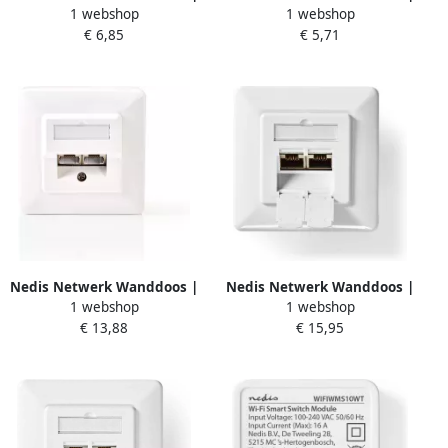
1 webshop
1 webshop
Opbouw | 2 poort(en) | STP
Opbouw | 2 poort(en) | UTP
€ 6,85
€ 5,71
CAT6 | Recht | Female |
CAT6 | Recht | Female |
Goud Verguld | PVC | Wit |
Goud Verguld | PVC | Wit |
Doos CCGB89130WT
Doos CCGB89110WT
Nedis Netwerk Wanddoos |
Nedis Netwerk Wanddoos |
1 webshop
1 webshop
Inbouw | 2 poort(en) |
Inbouw | 2 poort(en) | CAT6
€ 13,88
€ 15,95
CAT5e | Recht | Female |
| Recht | Female | Goud
Goud Verguld | ABS | Wit |
Verguld | PVC | Wit | Doos
Doos CCGB89150IV
CCGB89200IV