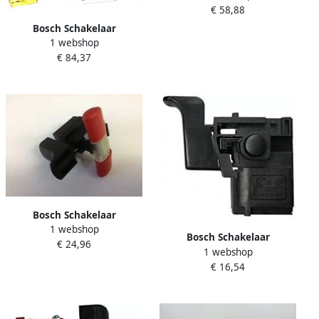
€ 58,88
Bosch Schakelaar
1 webshop
2607200421
€ 84,37
Bosch Schakelaar
1 webshop
1.607.200.198
Bosch Schakelaar
€ 24,96
1 webshop
3.607.200.066
€ 16,54