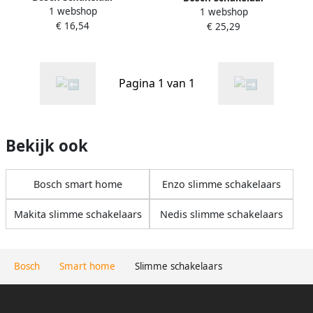
1 webshop
1 webshop
1.607.200.086
2.607.200.286
€ 16,54
€ 25,29
Pagina 1 van 1
Bekijk ook
Bosch smart home
Enzo slimme schakelaars
Makita slimme schakelaars
Nedis slimme schakelaars
Bosch
Smart home
Slimme schakelaars