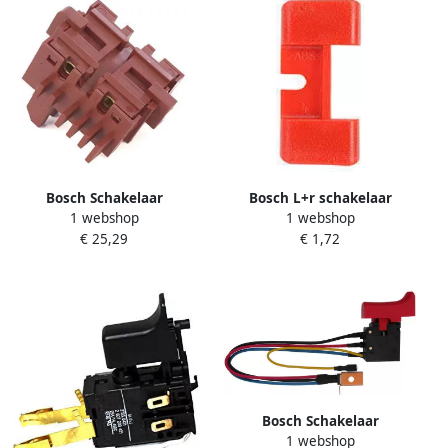
Bosch Schakelaar
Bosch L+r schakelaar
1 webshop
1 webshop
2.607.200.093
2601099055
€ 25,29
€ 1,72
Bosch Schakelaar
1 webshop
2.610.927.563