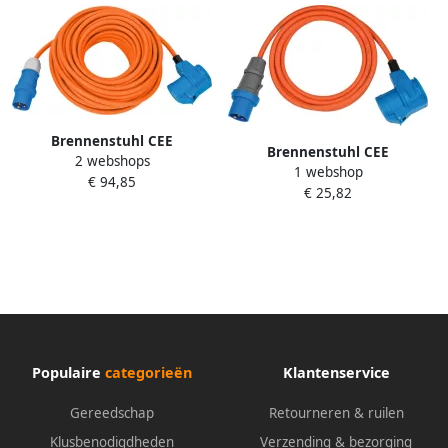
Brennenstuhl CEE
Brennenstuhl CEE
2 webshops
verlengsnoer IP44 voor
1 webshop
verlengsnoer | IP44 | voor
€ 94,85
Camping Maritime 25m
€ 25,82
Camping Maritime | 3m |
oranje H07RN-F 3G2 5 CEE-
Oranje | H07RN-F 3G2 5 CEE-
stekker haakse koppeling 2
stekker | haakse koppeling
1167650525
230V 16A
Populaire
categorieën
Klantenservice
Gereedschap
Retourneren & ruilen
Klusbenodigdheden
Verzending & bezorging