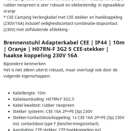
rubber-neopreen is zeer robuust en oliebestendig- in signaalkleur
oranje
* CEE Camping Verlengkabel met CEE stekker en hoekkoppeling
(230V/16A) inclusief veiligheidscontact-combinatie-stopcontact
(230V) met zelfsluitende afdekking -
Brennenstuhl Adapterkabel CEE | IP44 | 10m
| Oranje | H07RN-F 3G2 5 CEE-stekker |
haakse koppeling 230V 16A
Bijzondere kenmerken
Het is niet alleen uiterst robuust, maar overtuigt ook door de
volgende eigenschappen:
Kabellengte: 10m
Kabelaanduiding: H07RN-F 3G2.5
Kabel kwaliteit: rubber neopreen
Stekker systeem: CEE 16A 2P+PE (3p) 230V
Stekker/contactdoos/koppeling: 1x CEE 16A 2P+PE (3p) 230V
incl. contactdoos type F (beschermingscontact)
Aansluiting: CEE-stekker, CEE-hoekkoppeling incl.