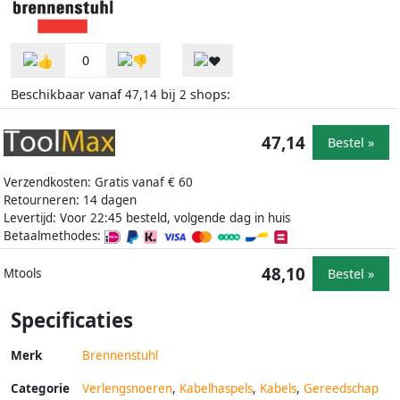
0
Beschikbaar vanaf
bij
shops:
47,14
2
47,14
Bestel »
Verzendkosten: Gratis vanaf € 60
Retourneren: 14 dagen
Levertijd: Voor 22:45 besteld, volgende dag in huis
Betaalmethodes:
48,10
Bestel »
Mtools
Specificaties
Merk
Brennenstuhl
Categorie
Verlengsnoeren
,
Kabelhaspels
,
Kabels
,
Gereedschap