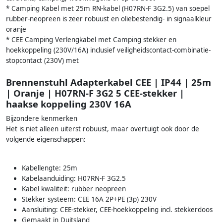
* Camping Kabel met 25m RN-kabel (H07RN-F 3G2.5) van soepel
rubber-neopreen is zeer robuust en oliebestendig- in signaalkleur
oranje
* CEE Camping Verlengkabel met Camping stekker en
hoekkoppeling (230V/16A) inclusief veiligheidscontact-combinatie-
stopcontact (230V) met
Brennenstuhl Adapterkabel CEE | IP44 | 25m
| Oranje | H07RN-F 3G2 5 CEE-stekker |
haakse koppeling 230V 16A
Bijzondere kenmerken
Het is niet alleen uiterst robuust, maar overtuigt ook door de
volgende eigenschappen:
Kabellengte: 25m
Kabelaanduiding: H07RN-F 3G2.5
Kabel kwaliteit: rubber neopreen
Stekker systeem: CEE 16A 2P+PE (3p) 230V
Aansluiting: CEE-stekker, CEE-hoekkoppeling incl. stekkerdoos
Gemaakt in Duitsland