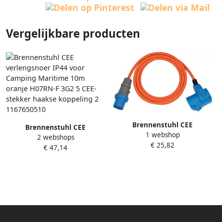
Vergelijkbare producten
Brennenstuhl CEE
Brennenstuhl CEE
1 webshop
verlengsnoer | IP44 | voor
2 webshops
verlengsnoer IP44 voor
€ 25,82
Camping Maritime | 3m |
€ 47,14
Camping Maritime 10m
Oranje | H07RN-F 3G2 5 CEE-
oranje H07RN-F 3G2 5 CEE-
stekker | haakse koppeling
stekker haakse koppeling 2
230V 16A
1167650510