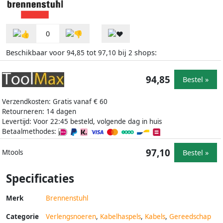
0
Beschikbaar voor
tot
bij
shops:
94,85
97,10
2
94,85
Bestel »
Verzendkosten: Gratis vanaf € 60
Retourneren: 14 dagen
Levertijd: Voor 22:45 besteld, volgende dag in huis
Betaalmethodes:
97,10
Bestel »
Mtools
Specificaties
Merk
Brennenstuhl
Categorie
Verlengsnoeren
,
Kabelhaspels
,
Kabels
,
Gereedschap