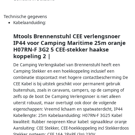
Technische gegevens
Kabelaanduiding:
Mtools Brennenstuhl CEE verlengsnoer
IP44 voor Camping Maritime 25m oranje
H07RN-F 3G2 5 CEE-stekker haakse
koppeling 2 |
De Camping Verlengskabel van Brennenstuhl heeft een
Camping Stekker en een hoekkoppeling inclusief een
combinatie stopcontact met hogere contactbescherming De
CEE Kabel is bij uitstek geschikt voor permanent gebruik
buitenshuis, zoals in caravans, campers, op de camping of
zelfs op de boot De Camping Verlengsnoer is niet alleen
uiterst robuust, maar overtuigt ook door de volgende
eigenschappen: Vreemd lichaam en spatwaterdicht, IP44
Kabellengte: 25m Kabelaanduiding: H07RN-F 3G25 Kabel
kwaliteit: Rubber neopreen Kleur kabel: signaalkleur oranje
Aansluiting: CEE Stekker, CEE-hoekkoppeling incl Stekkerdoos
Stekker systeem: CEE 16A 2P+PE (3p) 230V