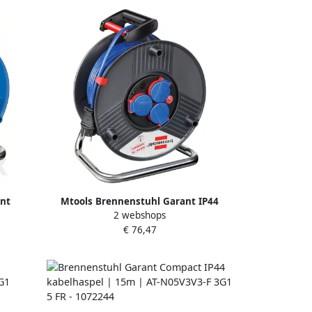
nt
Mtools Brennenstuhl Garant IP44
2 webshops
1 5 |
kabelhaspel 25m AT-N05V3V3-F 3G1 5
€ 76,47
blauw |