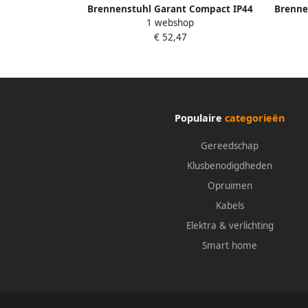
Brennenstuhl Garant Compact IP44
Brenne
1 webshop
kabelhaspel | 8m | H07RN-F 3G2 5 FR -
voor n
€ 52,47
1072444
Populaire
categorieën
Gereedschap
Klusbenodigdheden
Opruimen
Kabels
Elektra & verlichting
Smart home