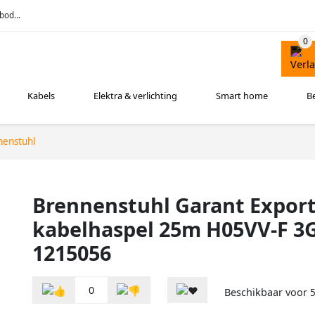
bod...
Kabels
Elektra & verlichting
Smart home
B
nenstuhl
Brennenstuhl Garant Expor
kabelhaspel 25m H05VV-F 3G
1215056
0
Beschikbaar voor