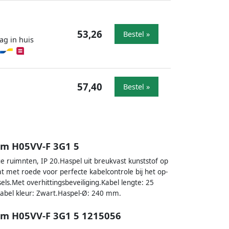
53,26
Bestel »
ag in huis
57,40
Bestel »
5m H05VV-F 3G1 5
 ruimnten, IP 20.Haspel uit breukvast kunststof op
 met roede voor perfecte kabelcontrole bij het op-
els.Met overhittingsbeveiliging.Kabel lengte: 25
Kabel kleur: Zwart.Haspel-Ø: 240 mm.
5m H05VV-F 3G1 5 1215056