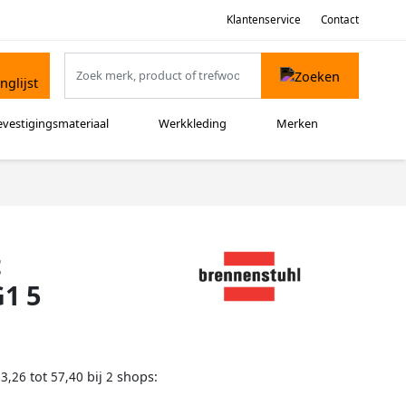
Klantenservice
Contact
evestigingsmateriaal
Werkkleding
Merken
t
1 5
tot
bij
shops:
53,26
57,40
2