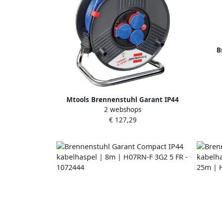
B
kabelh
Mtools Brennenstuhl Garant IP44
2 webshops
kabelhaspel 50m AT-N05V3V3-F 3G1 5
€ 127,29
blauw |