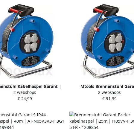
enstuhl Kabelhaspel Garant |
Mtools Brennenstuhl Gara
2 webshops
2 webshops
Leeg |1208010
kabelhaspel 50m H05VV-F 3G
€ 24,99
€ 91,39