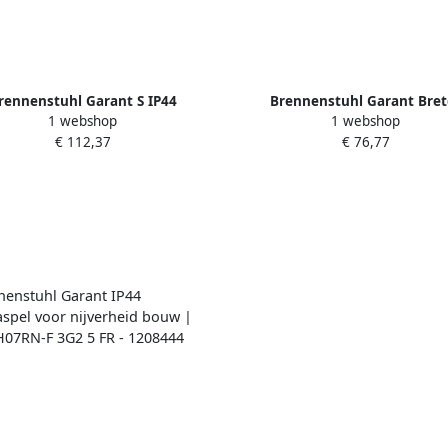
rennenstuhl Garant S IP44
Brennenstuhl Garant Bret
1 webshop
1 webshop
aspel | 40m | AT-N05V3V3-F 3G1
kabelhaspel | 25m | H05VV-F 3G
€ 112,37
€ 76,77
5 FR - 1199844
1208854