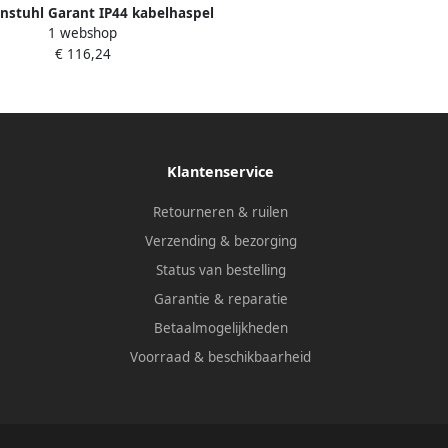
nstuhl Garant IP44 kabelhaspel
1 webshop
ijverheid bouw | 25m | H07RN-F
€ 116,24
3G2 5 FR - 1208444
Klantenservice
Retourneren & ruilen
Verzending & bezorging
Status van bestelling
Garantie & reparatie
Betaalmogelijkheden
Voorraad & beschikbaarheid