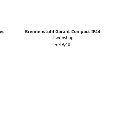
ec
Brennenstuhl Garant Compact IP44
1 webshop
1 5 FR -
kabelhaspel | 15m | AT-N05V3V3-F 3G1
€ 49,40
5 FR - 1072244