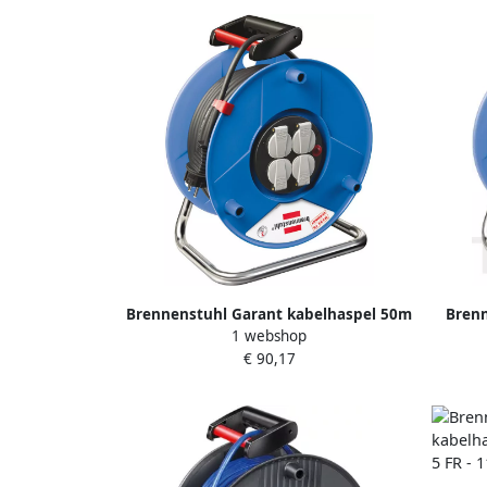
Brennenstuhl Garant kabelhaspel 50m
Brenn
1 webshop
H05VV-F 3G1 5 *EXP* 1205066
€ 90,17