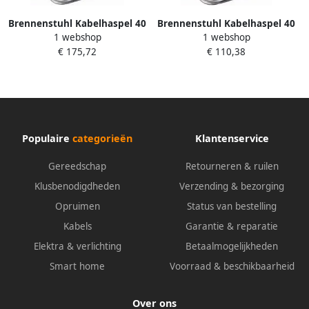
Brennenstuhl Kabelhaspel 40
Brennenstuhl Kabelhaspel 40
1 webshop
1 webshop
mtr | IP44 | 3G2.5 | Voor de
mtr | IP44 | 3G1.5 | Voor de
€ 175,72
€ 110,38
bouw | 1233120
bouw | 1198340
Populaire
categorieën
Klantenservice
Gereedschap
Retourneren & ruilen
Klusbenodigdheden
Verzending & bezorging
Opruimen
Status van bestelling
Kabels
Garantie & reparatie
Elektra & verlichting
Betaalmogelijkheden
Smart home
Voorraad & beschikbaarheid
Over ons