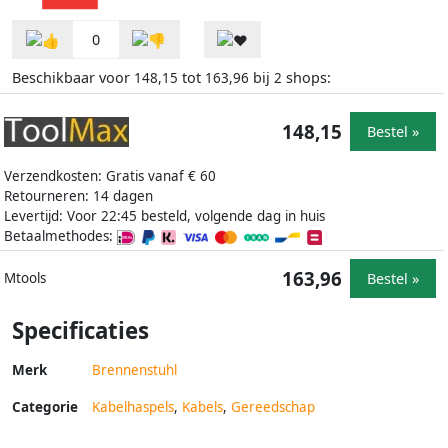
0
Beschikbaar voor
tot
bij
shops:
148,15
163,96
2
148,15
Bestel »
Verzendkosten: Gratis vanaf € 60
Retourneren: 14 dagen
Levertijd: Voor 22:45 besteld, volgende dag in huis
Betaalmethodes:
163,96
Bestel »
Mtools
Specificaties
Merk
Brennenstuhl
Categorie
Kabelhaspels
,
Kabels
,
Gereedschap