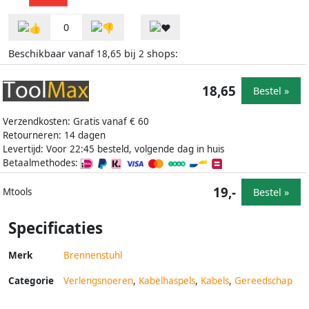
0
Beschikbaar vanaf
bij
shops:
18,65
2
18,65
Bestel »
Verzendkosten: Gratis vanaf € 60
Retourneren: 14 dagen
Levertijd: Voor 22:45 besteld, volgende dag in huis
Betaalmethodes:
19,-
Bestel »
Mtools
Specificaties
Merk
Brennenstuhl
Categorie
Verlengsnoeren
,
Kabelhaspels
,
Kabels
,
Gereedschap