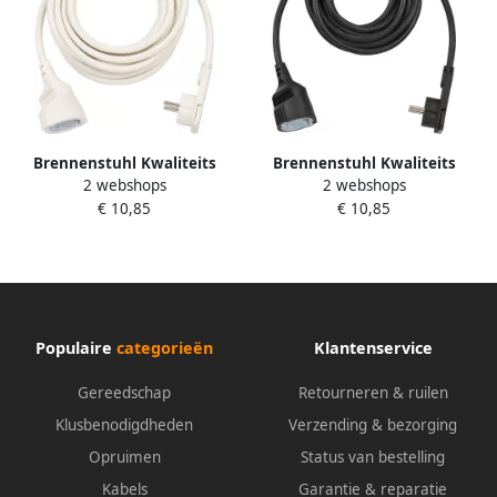
Brennenstuhl Kwaliteits
Brennenstuhl Kwaliteits
2 webshops
2 webshops
kunststof verlengsnoer met
kunststof verlengsnoer met
€ 10,85
€ 10,85
platte stekker 5m H05VV-
platte stekker 5m H05VV-
F3G1 5 wit 1168980250
F3G1 5 zwart 1168980050
Populaire
categorieën
Klantenservice
Gereedschap
Retourneren & ruilen
Klusbenodigdheden
Verzending & bezorging
Opruimen
Status van bestelling
Kabels
Garantie & reparatie