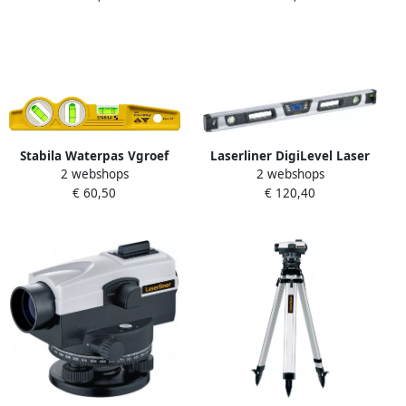
Stabila Waterpas Vgroef
Laserliner DigiLevel Laser
2 webshops
2 webshops
1V1H1x45°libel magn.25cm
G80 Groen Digitale
€ 60,50
€ 120,40
16672
waterpas 081.257A