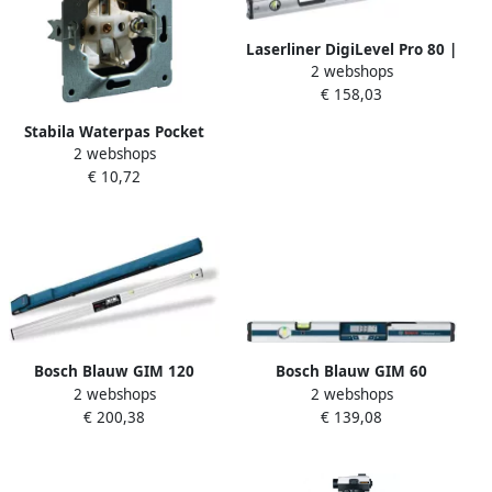
Laserliner DigiLevel Pro 80 |
2 webshops
Digitale elektronische
€ 158,03
waterpas | 800mm |
Bluetooth 081.272A
Stabila Waterpas Pocket
2 webshops
Electric 17775
€ 10,72
Bosch Blauw GIM 120
Bosch Blauw GIM 60
2 webshops
2 webshops
Digitale waterpas
Digitale waterpas
€ 200,38
€ 139,08
0601076800
0601076700