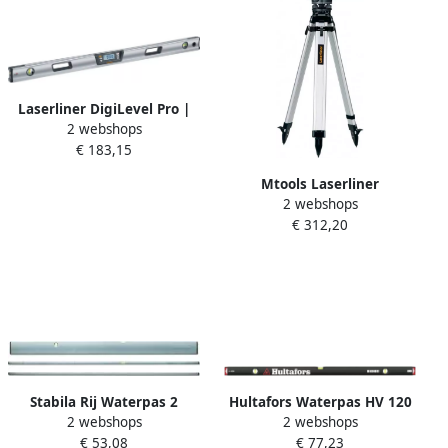
Laserliner DigiLevel Pro |
2 webshops
Digitale waterpas | 100 cm
€ 183,15
| met Digital Connection-
interface 081.274A
Mtools Laserliner
2 webshops
Automatisch
€ 312,20
waterpasinstrument AL 32
Plus |
Stabila Rij Waterpas 2
Hultafors Waterpas HV 120
2 webshops
2 webshops
libellen Alu.150 cm 07822
aluminium 1200 mm
€ 53,08
€ 77,23
HU411401