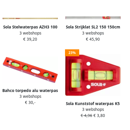
Sola Stelwaterpas AZH3 100
Sola Strijklat SL2 150 150cm
3 webshops
3 webshops
100cm 3 libellen 0 50mm m
2 libellen 100x18mm zilver
€ 39,20
€ 45,90
stelvoetjes 01051301
02010401
23%
Bahco torpedo alu waterpas
3 webshops
9inch | 426TOR9
€ 30,-
Sola Kunststof waterpas K5
3 webshops
blister 5cm 2 libellen
€ 4,96
€ 3,80
caravan rood SB 01430920