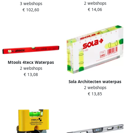
2 webshops
waterpas 01621101
3 webshops
HPLH 180 180cm 3 libellen 0
€ 14,06
€ 102,60
50mm m 2 stelvoetjes
01715601
Mtools 4tecx Waterpas
2 webshops
kokermodel 2 libellen
€ 13,08
1000mm |
Sola Architecten waterpas
2 webshops
100x50x15mm R 100
€ 13,85
Display van 10 stuks (kim
waterpas) 01622142