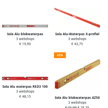
Sola Alu blokwaterpas
Sola Alu-Waterpas X-profiel
3 webshops
3 webshops
AZB180 180cm 2 libellen 0
BIGX3 150 150cm 3 libellen
€ 19,90
€ 43,75
50mm m zilver 01011601
0 50mm m rood 01373501
62%
Sola Alu waterpas RED3 100
3 webshops
100cm 3 libellen 0 30mm m
€ 48,15
01215301
Sola Alu blokwaterpas AZ50
3 webshops
50cm 2 libellen 0 50mm m
€ 71,09
€ 26,35
goud 01160701