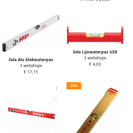
Sola Lijnwaterpas UZ8
3 webshops
blister 8cm kunststof rood
Sola Alu blokwaterpas
€ 4,03
stootvaste libel 01431020
3 webshops
AV100 100cm 2 libellen 0
€ 17,15
50mm m zilver 01111301
34%