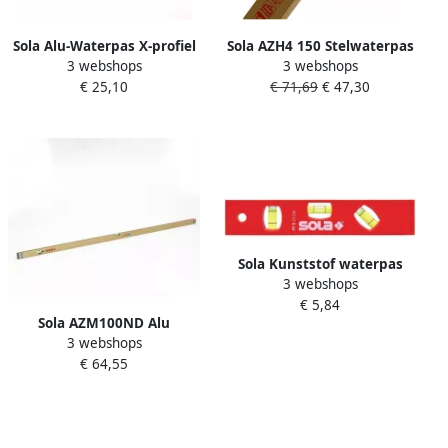
Sola Alu-Waterpas X-profiel
Sola AZH4 150 Stelwaterpas
3 webshops
3 webshops
BIGX80 80cm 2 libellen 0
met voetjes 150 cm (4
€ 25,10
€ 71,69
€ 47,30
50mm m rood 01371101
libellen) | Mtools
Sola Kunststof waterpas
3 webshops
PTM5 20 blister 20cm 3
€ 5,84
libellen hobby rood magn.
Sola AZM100ND Alu
SB 01430620
3 webshops
Blokwaterpas | 100 cm | 2
€ 64,55
libellen | 0 5mm m |
Magnetisch 01821301