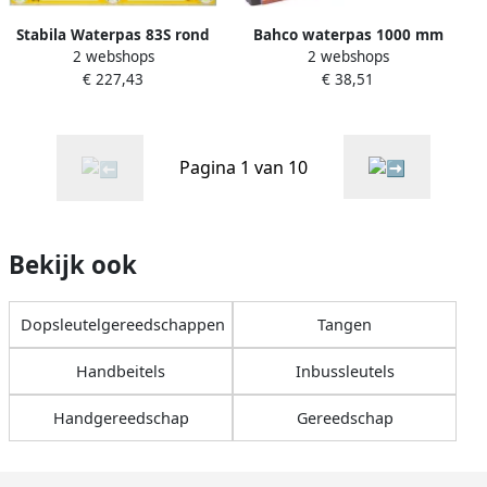
Stabila Waterpas 83S rond
Bahco waterpas 1000 mm
2 webshops
2 webshops
gegoten alu.2V1H100cm
magnetisch | 466-1000-M
€ 227,43
€ 38,51
02546
Pagina 1 van 10
Bekijk ook
Dopsleutelgereedschappen
Tangen
Handbeitels
Inbussleutels
Handgereedschap
Gereedschap