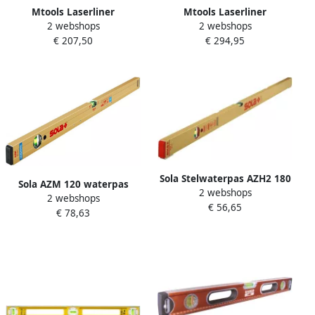
Mtools Laserliner
Mtools Laserliner
2 webshops
2 webshops
Automatisch
Automatisch
€ 207,50
€ 294,95
waterpasinstrument AL 32
waterpasinstrument AL 26
Plus |
Plus |
Sola Stelwaterpas AZH2 180
Sola AZM 120 waterpas
2 webshops
180cm 2 libellen 0 50mm m
2 webshops
magnetisch | 120 cm
€ 56,65
stelvoetjes 01051901
€ 78,63
01821401