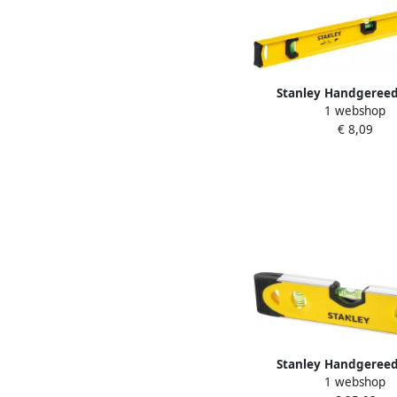
Stanley Handgeree
1 webshop
Waterpas I-beam 450mm
€ 8,09
073
Stanley Handgeree
1 webshop
Waterpas Torpedo 25