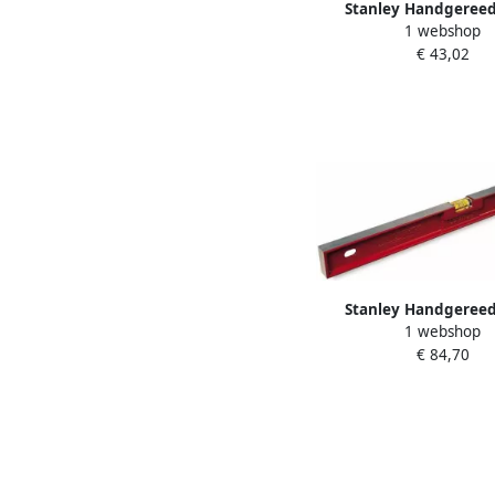
Stanley Handgeree
1 webshop
FatMax II Magnetische
€ 43,02
| 60 cm 1-43-5
Stanley Handgeree
1 webshop
Waterpas Antichoc 8
€ 84,70
2L 1-42-254