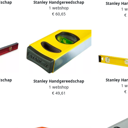
dschap
Stanley Handgereedschap
Stanley Ha
1 webshop
 Waterpas
Waterpas Antichoc | 500mm
1 w
Waterpas St
€ 60,65
25
TMLH 2L 1-42-252
€
1500mm 
dschap
Stanley Ha
Stanley Handgereedschap
1 w
00mm TMLH
Waterpas I-B
1 webshop
Waterpas Stanley Classic |
€
180° Li
€ 49,61
2000mm STHT1-43109