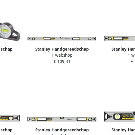
dschap
Stanley Handgereedschap
Stanley Ha
1 webshop
1 w
ATERPAS |
FATMAX Waterpas Boxbeam
FATMAX Wat
€ 109,41
€
Xtreme Magnetisch 120cm
Xtreme Ma
FMHT43676-1
FMHT
dschap
Stanley Handgereedschap
Stanley Ha