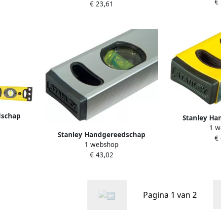
€
3-511
Waterpas | 
€ 23,61
800mm STHT1-43104
dschap
Stanley Ha
0 cm 1-43-
1 w
Waterpas St
Stanley Handgereedschap
€
1800mm 
1 webshop
Waterpas Stanley Classic
€ 43,02
Magnetisch | 1500mm STHT1-
43115
Pagina 1 van 2