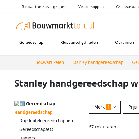
Bouwartikelen vergelijken
Veilig shoppen
Grootste aan
Gereedschap
Klusbenodigdheden
Opruimen
Bouwartikelen
Stanley handgereedschap
Ge
Stanley handgereedschap w
Gereedschap
Merk
1
Prijs
Handgereedschap
Dopsleutelgereedschappen
67 resultaten:
Gereedschapsets
Hamers