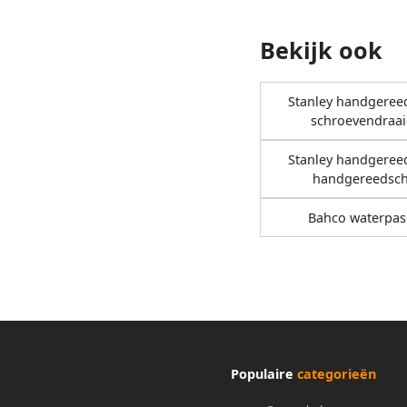
Bekijk ook
Stanley handgeree
schroevendraai
Stanley handgeree
handgereedsc
Bahco waterpas
Populaire
categorieën