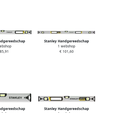
ndgereedschap
Stanley Handgereedschap
ebshop
1 webshop
erpas Boxbeam
FATMAX Waterpas Boxbeam
 85,91
€ 101,60
gnetisch 90cm
Xtreme 120cm FMHT43676-1
43675-1
ndgereedschap
Stanley Handgereedschap