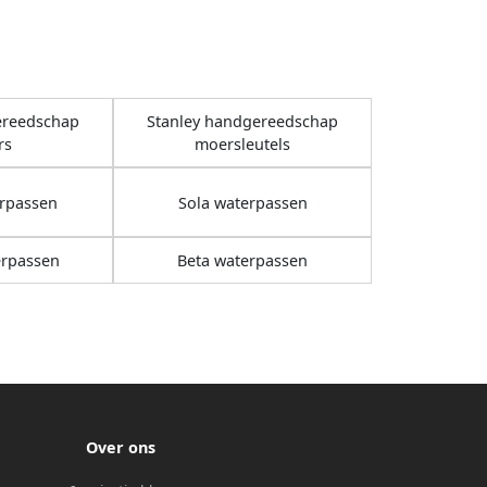
ereedschap
Stanley handgereedschap
rs
moersleutels
erpassen
Sola waterpassen
erpassen
Beta waterpassen
Over ons