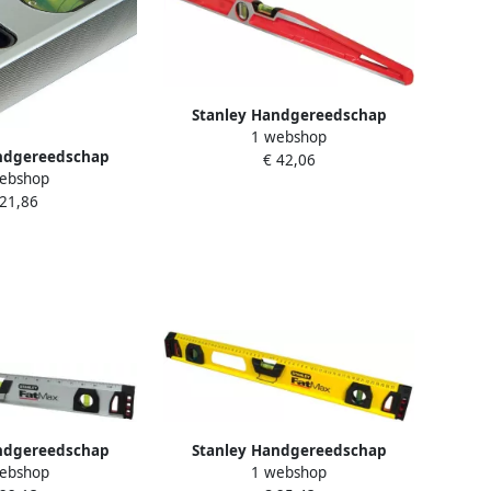
Stanley Handgereedschap
1 webshop
FatMax MLH Waterpas | 600mm
ndgereedschap
€ 42,06
1-42-314
ebshop
tanley Classic
 21,86
00mm STHT1-43111
ndgereedschap
Stanley Handgereedschap
ebshop
1 webshop
am Magnetische
FatMax I-beam Waterpas | 120