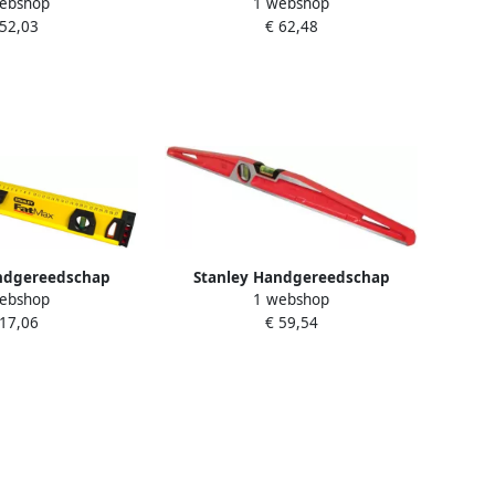
ebshop
1 webshop
erpas Boxbeam
FATMAX Waterpas Boxbeam
 52,03
€ 62,48
m FMHT43670-1
Xtreme 60cm FMHT43672-1
ndgereedschap
Stanley Handgereedschap
ebshop
1 webshop
 Waterpas | 60 cm
FatMax MLH Waterpas | 800mm
 17,06
€ 59,54
43-553
1-42-315