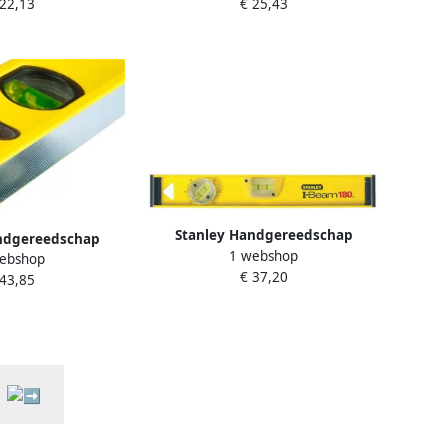
 22,13
€ 25,43
60 cm 1-43-554
cm 1-43-555
Stanley Handgereedschap
ndgereedschap
1 webshop
Waterpas I-Beam 1000mm 3L met
ebshop
anley Classic |
€ 37,20
180° Libel 1-42-922
 43,85
STHT1-43108