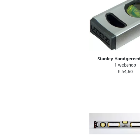
Stanley Handgeree
1 webshop
Waterpas Stanley C
€ 54,60
Magnetisch | 2000mm
43117