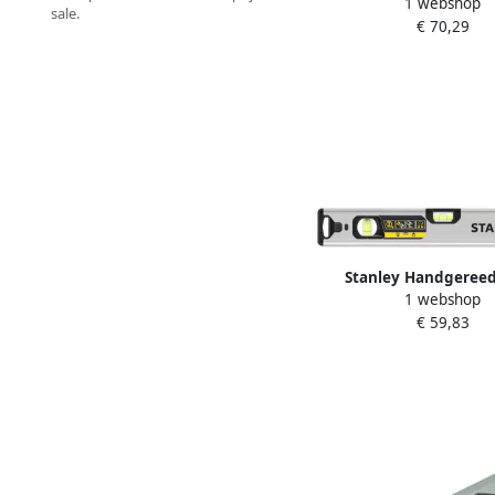
1 webshop
FATMAX Waterpas B
sale.
€ 70,29
Xtreme Magnetisch
FMHT43672-1
Stanley Handgeree
1 webshop
FATMAX Waterpas B
€ 59,83
Xtreme Magnetisch
FMHT43671-1