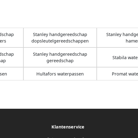
dschap
Stanley handgereedschap
Stanley handg
ers
dopsleutelgereedschappen
hame
dschap
Stanley handgereedschap
Stabila wat
hap
gereedschap
sen
Hultafors waterpassen
Promat wat
Klantenservice