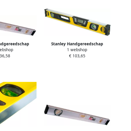
ndgereedschap
Stanley Handgereedschap
ebshop
1 webshop
am 1200mm 3L met
FatMax Digitale Waterpas | 120
 36,58
€ 103,65
bel 1-42-923
cm 0-42-086