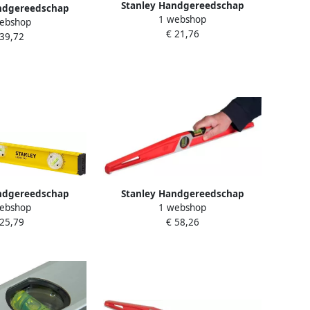
Stanley Handgereedschap
ndgereedschap
1 webshop
Waterpas I-Beam | 400mm 2L
ebshop
anley Classic |
€ 21,76
met 180° Libel 1-42-919
 39,72
STHT1-43107
ndgereedschap
Stanley Handgereedschap
ebshop
1 webshop
eam 600mm 3L met
FatMax MLH Waterpas
 25,79
€ 58,26
bel 1-42-920
Magnetisch | 500mm 1-42-422