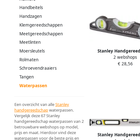
Handbeitels
Handzagen
Klemgereedschappen
Meetgereedschappen
Meetlinten
Stanley Handgeree
Moersleutels
2 webshops
FATMAX XL TORPEDO W
Rolmaten
€ 28,56
0-43-609
Schroevendraaiers
Tangen
Waterpassen
Een overzicht van alle
Stanley
handgereedschap
waterpassen.
Vergelijk deze 67 Stanley
handgereedschap waterpassen van 2
betrouwbare webshops op model,
prijs en maat. Hierdoor vind deze
Stanley Handgeree
waterpassen voor de beste prijs en