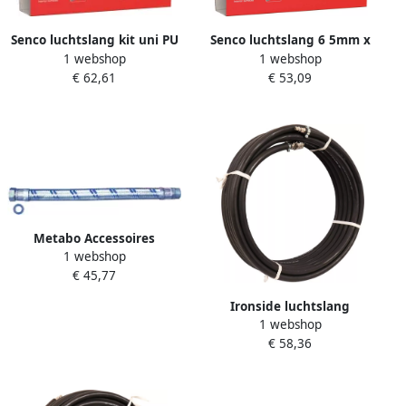
Senco luchtslang kit uni PU
Senco luchtslang 6 5mm x
1 webshop
1 webshop
10 mtr x 10 0 mm. 4000670
10m 4000650
€ 62,61
€ 53,09
Metabo Accessoires
1 webshop
Luchtslang 500mm 1 IG X 1"
€ 45,77
AG" 903061340
Ironside luchtslang
1 webshop
8x15mm compleet max 20
€ 58,36
bar (10mtr)