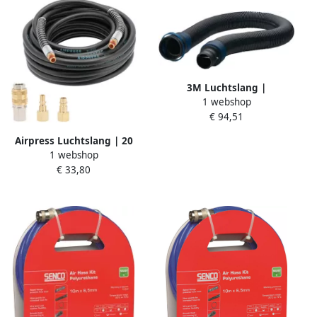
3M Luchtslang |
1 webshop
lengteverstelbaar rekbaar |
€ 94,51
lengte ca. 51 5 cm-116 5 cm
| 1 stuk 7100006955
Airpress Luchtslang | 20
1 webshop
bar | 1 4" | 10 m | 14 x
€ 33,80
8mm | incl nippels 40490