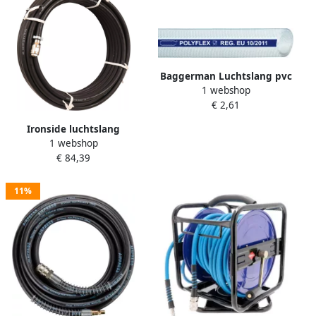
Baggerman Luchtslang pvc
1 webshop
transparant tbv compressor
€ 2,61
13x19mm 25 bar
Ironside luchtslang
1 webshop
8x15mm compleet max 20
€ 84,39
bar (15mtr)
11%