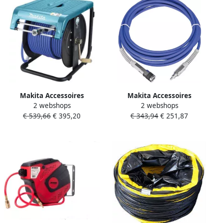
Makita Accessoires
Makita Accessoires
2 webshops
2 webshops
Luchtslang op haspel 30mtr
Luchtslang 30mtr B-80020
€ 539,66
€ 395,20
€ 343,94
€ 251,87
B-80008