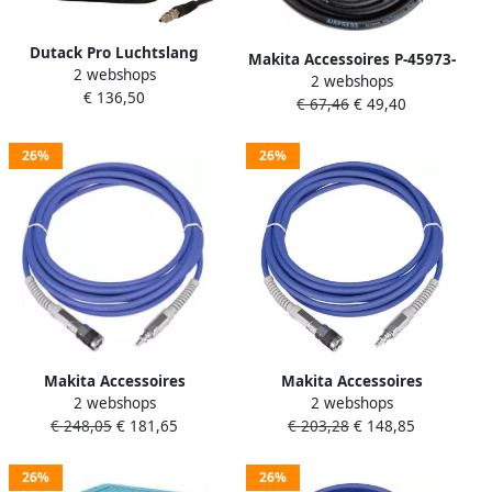
Dutack Pro Luchtslang
Makita Accessoires P-45973-
2 webshops
haspel 30 m. 8 12 mm. PUR
2 webshops
20 | Luchtslang | 20 meter
€ 136,50
12 bar orion | Mtools
€ 67,46
€ 49,40
| 8mm | 8bar P-45973-20
26%
26%
Makita Accessoires
Makita Accessoires
2 webshops
2 webshops
Luchtslang 15mtr B-80014
Luchtslang 7 5mtr B-80036
€ 248,05
€ 181,65
€ 203,28
€ 148,85
26%
26%