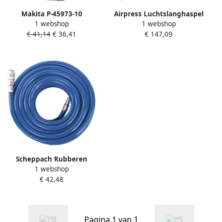
Makita P-45973-10
Airpress Luchtslanghaspel
1 webshop
1 webshop
Luchtslang 10 meter |
hybride polymeer |
€ 41,14
€ 36,41
€ 147,09
Mtools
vloermodel | 1 4"
buitendraad | 8 x 12 mm 30
m | 15 bar 46573
Scheppach Rubberen
1 webshop
Luchtslang 15m
€ 42,48
7906100711
Pagina 1 van 1