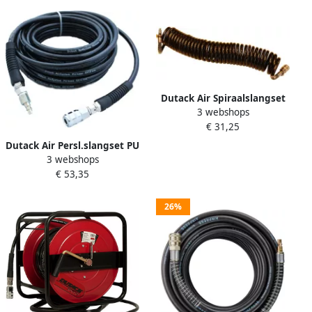
Dutack Air Spiraalslangset
3 webshops
PU zw7.5 m 8x12mm 10 bar
€ 31,25
4844045
Dutack Air Persl.slangset PU
3 webshops
zw 10m 8x12mm 12 bar
€ 53,35
4844047
26%