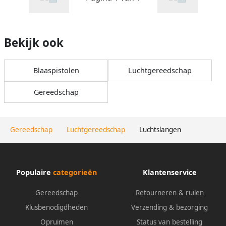
Bekijk ook
Blaaspistolen
Luchtgereedschap
Gereedschap
Gereedschap
Luchtgereedschap
Luchtslangen
Populaire
categorieën
Klantenservice
Gereedschap
Retourneren & ruilen
Klusbenodigdheden
Verzending & bezorging
Opruimen
Status van bestelling