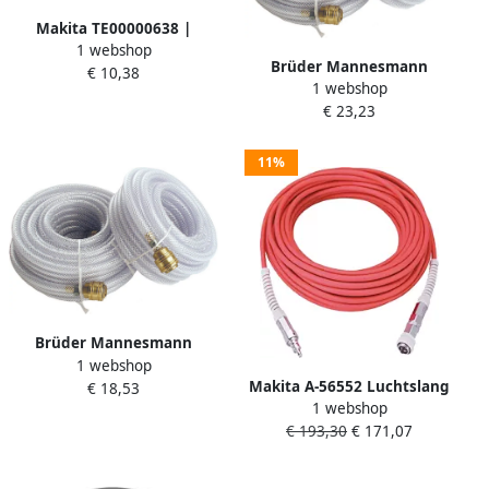
Makita TE00000638 |
1 webshop
Luchtslang M8 TE00000638
Brüder Mannesmann
€ 10,38
1 webshop
Luchtslang 15 m 15 bar
€ 23,23
(Hobby) 1549-15
11%
Brüder Mannesmann
1 webshop
Luchtslang 10 m 15 bar
Makita A-56552 Luchtslang
€ 18,53
(Hobby) 1549-10
1 webshop
15meter HP 6mm | Mtools
€ 193,30
€ 171,07