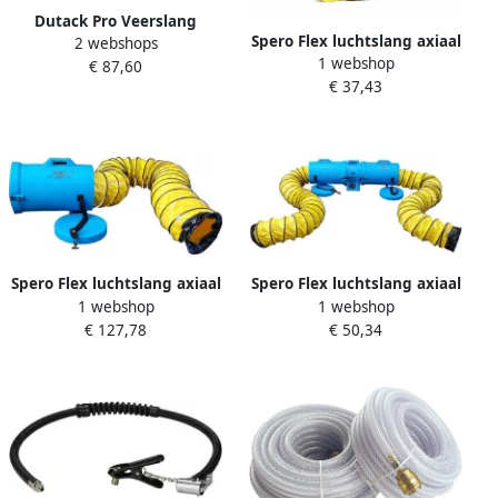
Dutack Pro Veerslang
Spero Flex luchtslang axiaal
2 webshops
haspel lucht 10 m. 6 10 mm.
1 webshop
ventilator | 250mm x 10Mtr
€ 87,60
PUR 12 bar orion | Mtools
€ 37,43
incl. slangenklem
SBLFD25cx10m
Spero Flex luchtslang axiaal
Spero Flex luchtslang axiaal
1 webshop
1 webshop
ventilatoren | 330mm x
ventilator | 100mm x 10Mtr
€ 127,78
€ 50,34
7.5Mtr incl. koker SBL4001A
incl. slangenklem
SBLFD10cx10m