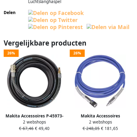
Luchtslanghaspel
Delen
Vergelijkbare producten
26%
26%
Makita Accessoires P-45973-
Makita Accessoires
2 webshops
2 webshops
20 | Luchtslang | 20 meter |
Luchtslang 15mtr B-80014
€ 67,46
€ 49,40
€ 248,05
€ 181,65
8mm | 8bar P-45973-20