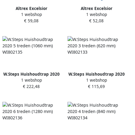
Altrex Excelsior
Altrex Excelsior
1 webshop
1 webshop
huishoudtrap Handy+ 3-
huishoudtrap Handy 3-
€ 59,08
€ 52,08
treeds 500253
treeds 500243
W.Steps Huishoudtrap 2020
W.Steps Huishoudtrap 2020
1 webshop
1 webshop
5 treden (1060 mm)
3 treden (620 mm)
€ 222,48
€ 115,69
WI802135
WI802133