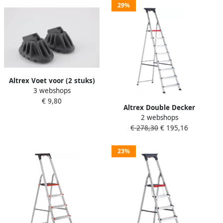
29%
Altrex Voet voor (2 stuks)
3 webshops
Double Decker
€ 9,80
huishoudtrap 509028
Altrex Double Decker
2 webshops
huishoudtrap 7-treeds
€ 278,30
€ 195,16
501107
23%