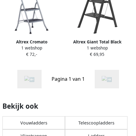
Altrex Cromato
Altrex Giant Total Black
1 webshop
1 webshop
huishoudtrap 2-treeds met
huishoudtrap | 2 treden
€ 72,-
€ 69,95
hoge beugel Silver 500950
507892
Pagina 1 van 1
Bekijk ook
Vouwladders
Telescoopladders
Vlizotrappen
Ladders