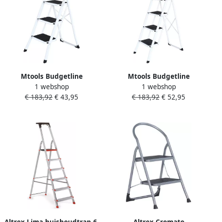
Mtools Budgetline
Mtools Budgetline
1 webshop
1 webshop
Huishoudtrap inklapbaar
Huishoudtrap inklapbaar
€ 183,92
€ 43,95
€ 183,92
€ 52,95
wit 3 treden |
wit 4 treden |
Altrex Lima huishoudtrap 6-
Altrex Cromato