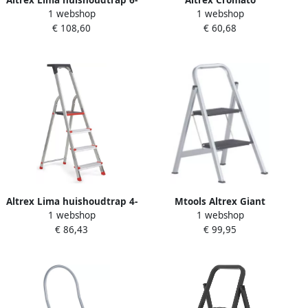
1 webshop
1 webshop
treeds 508606
huishoudtrap 2-treeds
€ 108,60
€ 60,68
Silver 500949
Altrex Lima huishoudtrap 4-
Mtools Altrex Giant
1 webshop
1 webshop
treeds 508604
huishoudtrap 2-treeds |
€ 86,43
€ 99,95