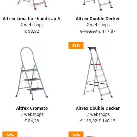
Altrex Lima huishoudtrap 5-
Altrex Double Decker
2 webshops
2 webshops
treeds 508605
huishoudtrap 5-treeds
€ 98,92
€ 153,67
€ 117,87
501105
23%
Altrex Cromato
Altrex Double Decker
2 webshops
2 webshops
huishoudtrap 3-treeds met
Huishoudtrap | 6-Treeds
€ 84,28
€ 183,92
€ 140,15
hoge beugel Silver 500951-
501106
2ekans
24%
24%