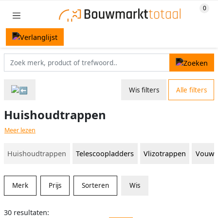
Wis filters
Alle filters
Huishoudtrappen
Meer lezen
Huishoudtrappen
Telescoopladders
Vlizotrappen
Vouwl
Merk
Prijs
Sorteren
Wis
30 resultaten: