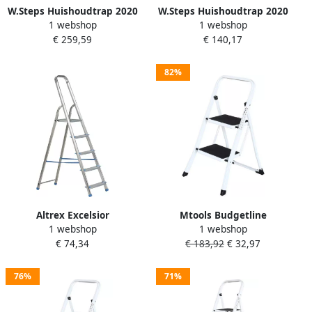
W.Steps Huishoudtrap 2020
W.Steps Huishoudtrap 2020
1 webshop
1 webshop
6 treden (1280 mm)
4 treden (840 mm)
€ 259,59
€ 140,17
WI802136
WI802134
82%
Altrex Excelsior
Mtools Budgetline
1 webshop
1 webshop
huishoudtrap Handy 5-
Huishoudtrap inklapbaar
€ 74,34
€ 183,92
€ 32,97
treeds 500245
wit 2 treden |
76%
71%