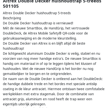
Altrex Double Decker huishoudtrap 5-treeds
501105
Altrex Double Decker huishoudtrap 5-treeds
Beschrijving
De Double Decker huishoudtrap is vernieuwd!
Mét de nieuwe SmartBox, de HandGrip, het vertrouwde
DoubleDeck, de Altrex Mobile Safety® QR-code voor de
gebruiksaanwijzing en de moderne kleurstelling.
De Double Decker van Altrex is en blijft altijd dé beste
huishoudtrap!
De lichtgewicht aluminium Double Decker is veilig, stabiel en nu
voorzien van nog meer handige extra's. De nieuwe SmartBox is
handig om materiaal in of op te leggen tijdens het klussen of
huishouden. Met de nieuwe HandGrip is het border nu nog
gemakkelijker te borgen en te ontgrendelen.
De naam van de Double Decker is ontleend aan het DoubleDeck:
de handige dubbele trede en het bordes met speciale antislip
coating in de kleur antraciet. Hiermee ontstaan twee comfotabele
werkplekken met extra stagemak. Door de combinatie van
antraciet grijs, aluminium en rood heeft de trap weer een
eigentijds uiterlijk gekregen.