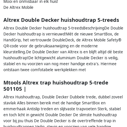
Mooi en onmisbaar in elk huis!
De Altrex Mobile
Altrex Double Decker huishoudtrap 5-treeds
Altrex Double Decker huishoudtrap 5-treedsBeschrijvingDe Double
Decker huishoudtrap is vernieuwd!Mét de nieuwe SmartBox, de
HandGrip, het vertrouwde DoubleDeck, de Altrex Mobile Safety®
QR-code voor de gebruiksaanwijzing en de moderne
kleurstelling.De Double Decker van Altrex is en blijft altijd dé beste
huishoudtrap!De lichtgewicht aluminium Double Decker is veilig,
stabiel en nu voorzien van nog meer handige extra's. Hiermee
ontstaan twee comfotabele werkplekken met
Mtools Altrex trap huishoudtrap 5-trede
501105 |
Altrex Huishoudtrap, Double Decker Dubbele trede, dubbel zoveel
stavlak Alles binnen bereik met de handige SmartBox en
emmerhaak Antislip treden en slijtvaste trapvoeten Sterk, stabiel
en toch licht in gewicht Double Decker De slimste huishoudtrap
voor bij jou thuis De Double Decker is de overtreffende trap in
huishoudtrappen Veilig, stevig en voorzien van vele handige