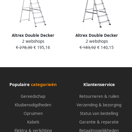
Altrex Double Decker
Altrex Double Decker
2 webshops
2 webshops
huishoudtrap 7-treeds
Huishoudtrap | 6-Treeds
€ 278,30
€ 195,16
€ 183,92
€ 140,15
501107
501106
Populaire
categorieën
Klantenservice
Gereedschap
Retourneren & ruilen
Klusbenodigdheden
Verzending & bezorging
Opruimen
Status van bestelling
Kabels
Garantie & reparatie
Elektra & verlichting
Betaalmogelijkheden