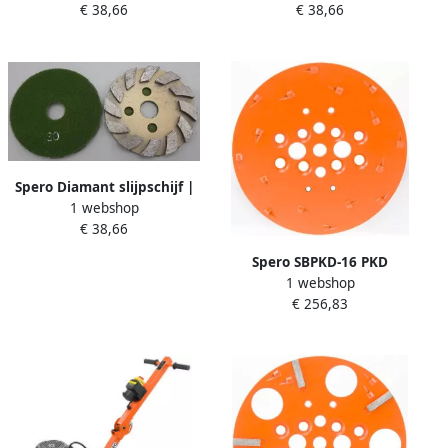
€ 38,66
€ 38,66
terrazzo & hardsteen
terrazzo & hardsteen
DK04050
DK04100
Spero Diamant slijpschijf |
1 webshop
Korrel 30 | 100mm beton
€ 38,66
terrazzo & hardsteen
DK04030
Spero SBPKD-16 PKD
1 webshop
Slijpschijf | Coating & Lijm |
€ 256,83
Grof | Korrel 30 | 254 mm
SBPKD-16