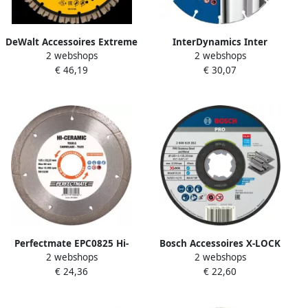
DeWalt Accessoires Extreme
InterDynamics Inter
2 webshops
2 webshops
Runtime Diamantblad
Dynamics Slijpschijf |
€ 46,19
€ 30,07
gesegmenteerd Ø230mm
Metaal High-End | 125 x 22
22.2mm (DCS690) DT40260-
23mm 394125
QZ
Perfectmate EPC0825 Hi-
Bosch Accessoires X-LOCK
2 webshops
2 webshops
Ceramic Slijpschijf | Tegels
Slijpschijf Standard for Inox
€ 24,36
€ 22,60
en natuursteen | 125 mm
125x1x22.23mm recht 25
EPC0825
stuk(s) 2608619262