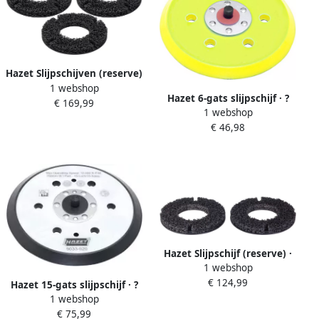
Hazet Slijpschijven (reserve)
1 webshop
4960V-0160 3 · 3-delig
Hazet 6-gats slijpschijf · ?
€ 169,99
1 webshop
150 mm 9033-010
€ 46,98
Hazet Slijpschijf (reserve) ·
1 webshop
200 mm 4960-0200 2 · 2-
€ 124,99
delig
Hazet 15-gats slijpschijf · ?
1 webshop
150 mm 9033-020
€ 75,99