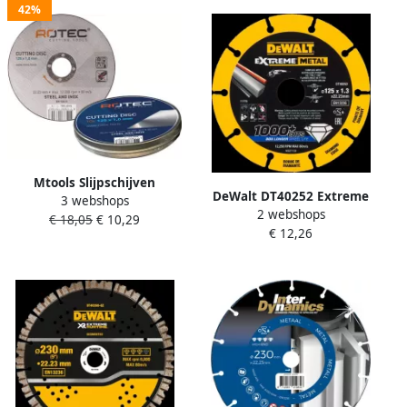
42%
Mtools Slijpschijven
DeWalt DT40252 Extreme
3 webshops
Doorslijpschijven ROTEC
2 webshops
Metal Diamantschijf | 125 x
€ 18,05
€ 10,29
Staal RVS 125x1 0mm |
€ 12,26
22.23 x 1.3 mm DT40252-QZ