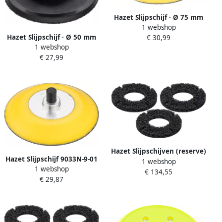
Hazet Slijpschijf · Ø 75 mm
1 webshop
9033N-5-75
Hazet Slijpschijf · Ø 50 mm
€ 30,99
1 webshop
9033M-11-015
€ 27,99
Hazet Slijpschijven (reserve)
Hazet Slijpschijf 9033N-9-01
1 webshop
4960R-0160 3 · 3-delig
1 webshop
€ 134,55
€ 29,87