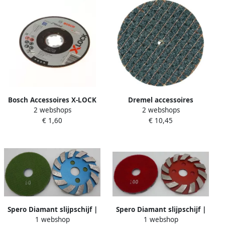
Bosch Accessoires X-LOCK
Dremel accessoires
2 webshops
2 webshops
Slijpschijf Expert for Metal
Slijpschijven fiberversterkt
€ 1,60
€ 10,45
125x1.6x22.23mm recht 1
32 mm | 2615042632
stuk(s) 2608619254
Spero Diamant slijpschijf |
Spero Diamant slijpschijf |
1 webshop
1 webshop
Korrel 50 | 100mm beton
Korrel 100 | 100mm beton