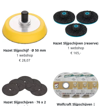
Hazet Slijpschijven (reserve)
1 webshop
4960F-0160 3 · 3-delig
Hazet Slijpschijf · Ø 50 mm
€ 165,-
1 webshop
9033N-5-50
€ 28,07
Hazet Slijpschijven · 76 x 2
Wolfcraft Slijpschijven |