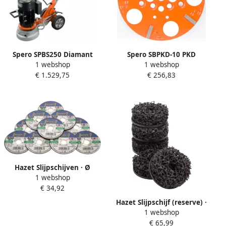
Spero SPBS250 Diamant
Spero SBPKD-10 PKD
1 webshop
1 webshop
vloerslijpmachine | 250 m |
Slijpschijf | Coating & Lijm |
€ 1.529,75
€ 256,83
230 V | Excl. slijpschijf
Korrel 30 | 254 mm SBPKD-
SPBS250
10
Hazet Slijpschijven · Ø
1 webshop
50 mm 9033M-07 10 · 10-
€ 34,92
delig
Hazet Slijpschijf (reserve) ·
1 webshop
40 mm 4960N-40 5 · 5-delig
€ 65,99