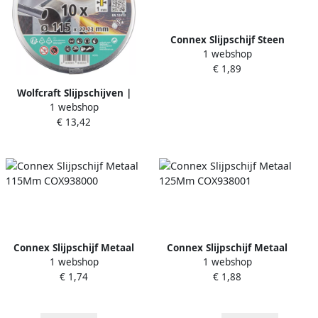
Connex Slijpschijf Steen
1 webshop
125Mm COX938011
€ 1,89
Wolfcraft Slijpschijven |
1 webshop
Voor edelstaal | Extra dun |
€ 13,42
Ø115mm | 10 stuks
8462000
Connex Slijpschijf Metaal
Connex Slijpschijf Metaal
1 webshop
1 webshop
115Mm COX938000
125Mm COX938001
€ 1,74
€ 1,88