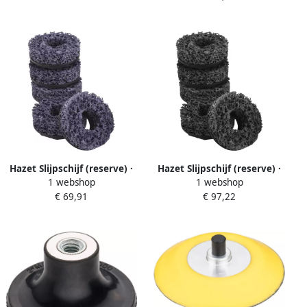
Hazet Slijpschijf (reserve) ·
Hazet Slijpschijf (reserve) ·
1 webshop
1 webshop
middelmatige vervuiling ·
sterke vervuiling · 56 mm
€ 69,91
€ 97,22
56 mm 4961N-023M 5 · 5-
4961N-023S 5 · 5-delig
delig