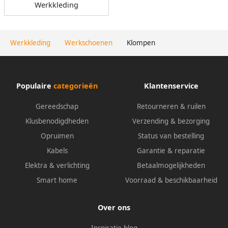
Werkkleding
Werkkleding
Werkschoenen
Klompen
Populaire
categorieën
Klantenservice
Gereedschap
Retourneren & ruilen
Klusbenodigdheden
Verzending & bezorging
Opruimen
Status van bestelling
Kabels
Garantie & reparatie
Elektra & verlichting
Betaalmogelijkheden
Smart home
Voorraad & beschikbaarheid
Over ons