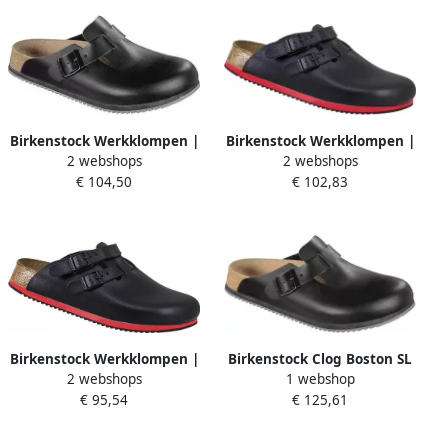
Birkenstock Werkklompen |
Birkenstock Werkklompen |
2 webshops
2 webshops
zwart | bovenmateriaal:
zwart | leer | SRA EN 20347
€ 104,50
€ 102,83
leder | EN ISO 20345 SRA | 1
| 1 paar 582634-45
paar 60196
Birkenstock Werkklompen |
Birkenstock Clog Boston SL
2 webshops
1 webshop
zwart | leer | SRA EN 20347
zwart bovenmateriaal:
€ 95,54
€ 125,61
| 1 paar 582634-44
leder EN ISO 20345 SRA