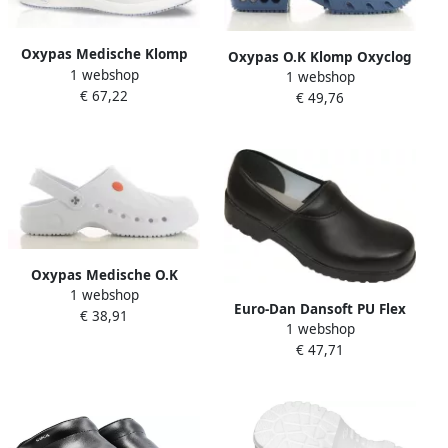
Oxypas Medische Klomp
Oxypas O.K Klomp Oxyclog
1 webshop
Doria O.H. Met Strap |
1 webshop
| Electrisch Blauw | 00 154
€ 67,22
Fuchsia Bloemen |
€ 49,76
220 37
10.154.016.06
Oxypas Medische O.K
1 webshop
Klomp Sonic | Electrisch
Euro-Dan Dansoft PU Flex
€ 38,91
Blauw | 00.154.117.37
1 webshop
Klomp Dichte Hak E764 |
€ 47,71
Zwart | 00.169.013.39