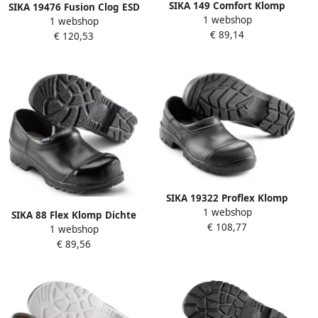
SIKA 149 Comfort Klomp
SIKA 19476 Fusion Clog ESD
1 webshop
Open Hak OB Zwart
1 webshop
S2 Zwart
€ 89,14
16.089.027.46
€ 120,53
SIKA 19322 Proflex Klomp
1 webshop
Dichte Hak S3 Zwart
SIKA 88 Flex Klomp Dichte
€ 108,77
16.089.011.43
1 webshop
Hak S2 Zwart 16.089.007.42
€ 89,56