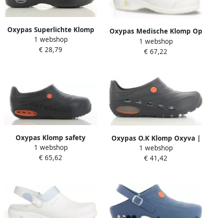
Oxypas Superlichte Klomp
Oxypas Medische Klomp Op
1 webshop
Bestlight1 | Zwart |
1 webshop
Hak Sandy O.H. Met Strap |
€ 28,79
00.154.123.42
€ 67,22
Pastelgroen | 10.154.073.02
Oxypas Klomp safety
Oxypas O.K Klomp Oxyva |
1 webshop
Oxysafe | Zwart | 00 154
1 webshop
Electrisch Groen | 00 154
€ 65,62
208 37
€ 41,42
212 43