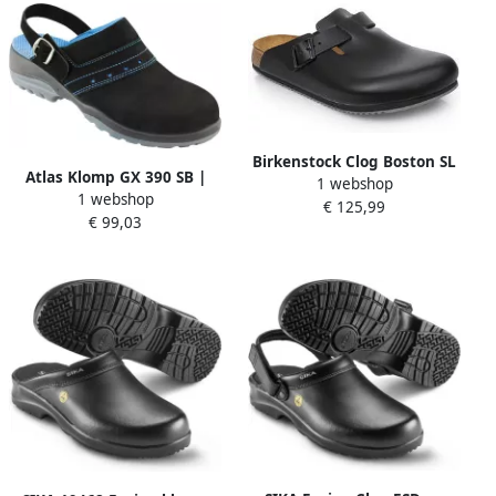
Birkenstock Clog Boston SL
Atlas Klomp GX 390 SB |
1 webshop
zwart bovenmateriaal:
1 webshop
Zwart | 11.012.026.43
€ 125,99
leder EN ISO 20345 SRA
€ 99,03