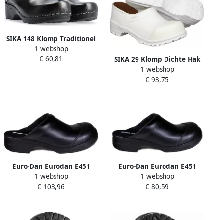
SIKA 148 Klomp Traditionel
1 webshop
Open Hak PU | Zwart |
€ 60,81
16.089.076.48
SIKA 29 Klomp Dichte Hak
1 webshop
Pu zool + KN S3 Wit | Wit |
€ 93,75
00.089.021.45
Euro-Dan Eurodan E451
Euro-Dan Eurodan E451
1 webshop
1 webshop
Klomp Flex Open Hak SB +
Klomp Flex Open Hak SB +
€ 103,96
€ 80,59
KN Zwart 00.039.007.48
KN Wit 00.039.008.45