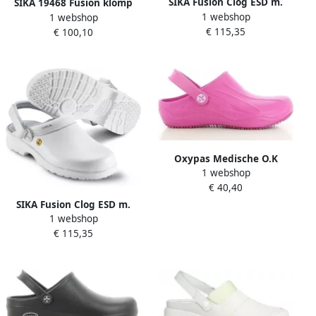
SIKA Fusion Clog ESD m.
SIKA 19468 Fusion klomp
1 webshop
hielriempje OB SRC 19467
1 webshop
ESD OB | Zwart |
€ 115,35
Zwart | Zwart |
€ 100,10
00.089.001.48
5703617108217
Oxypas Medische O.K
1 webshop
Klomp Smooth | Electrisch
€ 40,40
Blauw | 00.154.110.36
SIKA Fusion Clog ESD m.
1 webshop
hielriempje OB SRC 19467
€ 115,35
Wit | Wit | 5703617108088