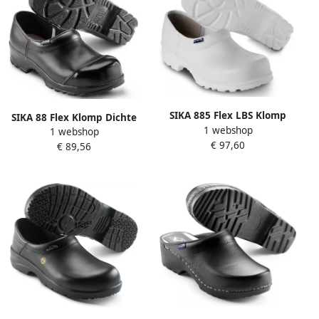
SIKA 885 Flex LBS Klomp
SIKA 88 Flex Klomp Dichte
1 webshop
Dichte Hak S2 Zwart
1 webshop
Hak S2 Zwart 16.089.007.39
€ 97,60
16.089.014.44
€ 89,56