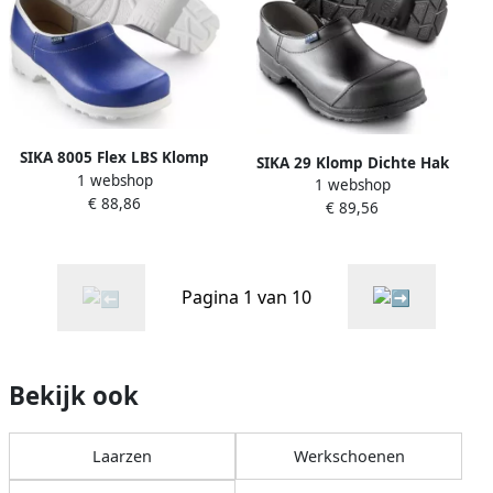
SIKA 8005 Flex LBS Klomp
SIKA 29 Klomp Dichte Hak
1 webshop
Dichte Hak OB Zwart
1 webshop
Pu zool + KN S3 Zwart
€ 88,86
16.089.019.43
€ 89,56
16.089.001.44
Pagina 1 van 10
Bekijk ook
Laarzen
Werkschoenen