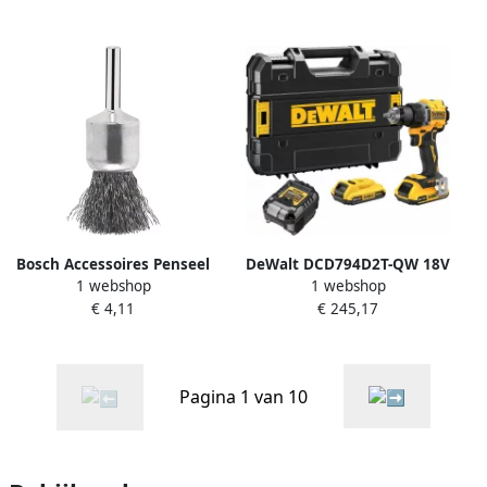
lader in M-box koffer
Bosch Accessoires Penseel
DeWalt DCD794D2T-QW 18V
1 webshop
1 webshop
voor boormachines
XR BL Accu Schroef-
€ 4,11
€ 245,17
gegolfde draad Ø 25 mm | 1
boormachine | in TSTAK | 2x
stuk 2607017125
2.0Ah Accu DCD794D2T-QW
Pagina 1 van 10