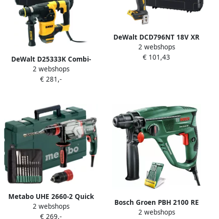
DeWalt DCD796NT 18V XR
2 webshops
BL Schroef boormachine |
€ 101,43
body in TSTAK DCD796NT-XJ
DeWalt D25333K Combi-
2 webshops
boorhamer | 950w 3.5J
€ 281,-
D25333K-QS
Metabo UHE 2660-2 Quick
Bosch Groen PBH 2100 RE
2 webshops
SET Combihamer | 800w
2 webshops
Boorhamer | + Promoline 6-
€ 269,-
2.8J + SDS-plus-boor-