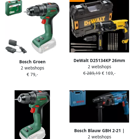
DeWalt D25134KP 26mm
Bosch Groen
2 webshops
SDS+ Combihamer | 800w
2 webshops
UniversalImpact 18V-60 |
€ 289,19
€ 169,-
2.8J + Boor en beitelset
€ 79,-
Accuklopboorschroevendraaier
D25134KP-QS
| met twee standen | Excl.
Accu en Lader 06039D7100
Bosch Blauw GBH 2-21 |
2 webshops
Boorhamer | 2J | 720w |