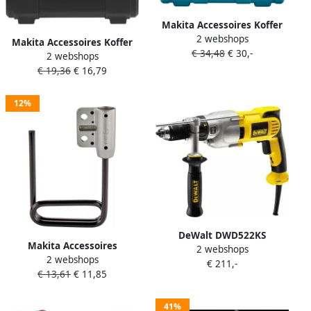
Makita Accessoires Koffer
2 webshops
kunststof voor de DDA450
Makita Accessoires Koffer
€ 34,48
€ 30,-
Haakse boormachine
2 webshops
kunststof zwart voor de
821856-6
€ 19,36
€ 16,79
M6002 boormachine
143386-0
12%
DeWalt DWD522KS
Makita Accessoires
2 webshops
Klopboormachine | 950w
2 webshops
Draaghaak haakse
€ 211,-
DWD522KS-QS
€ 13,61
€ 11,85
boormachine 127778-1
41%