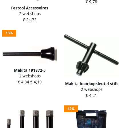
€ 9,78
BOORMACHINE ETN1100000
Festool Accessoires
2 webshops
Boorstof-mondstuk D 27-
€ 24,72
BSD 500483
13%
Makita 191872-5
2 webshops
Diepteaanslag boormachine
€ 4,84
€ 4,19
| Mtools
Makita boorkopsleutel stift
2 webshops
6.5mm v. boormachines met
€ 4,21
snoer
42%