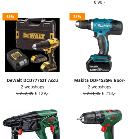
€ 90,-
dlg SDS plus S2 set
beitelset (10-dlg) 600697510
06033A9303
48%
25%
DeWalt DCD777S2T Accu
Makita DDF453SFE Boor-
2 webshops
2 webshops
schroefboor | 18v 1.5Ah Li-
schroefmachine | 18v 3.0Ah
€ 252,89
€ 129,-
€ 284,35
€ 213,-
ion DCD777S2T-QW
Li-ion DDF453SFE