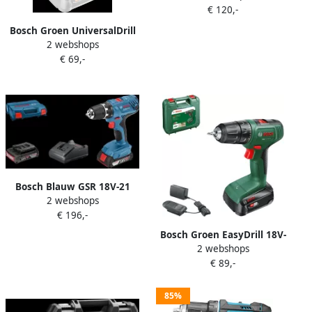
€ 120,-
koffer 06112a6000
Bosch Groen UniversalDrill
2 webshops
18V-60 |
€ 69,-
Accuschroefboormachine
met twee standen | Excl.
Accu en Lader 06039D7000
Bosch Blauw GSR 18V-21
2 webshops
Professional | Accu
€ 196,-
Schroefboormachine | L-
Case | GBA 18V 2.0Ah
Bosch Groen EasyDrill 18V-
06019H100A
2 webshops
40 |
€ 89,-
Accuschroefboormachine
met twee standen | Incl.
Accu en Lader 06039D8004
85%