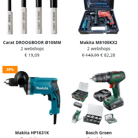
Carat DROOGBOOR Ø10MM
Makita M8100KX2
2 webshops
2 webshops
VOOR (ACCU)
Klopboormachine | 230V |
€ 19,09
€ 143,99
€ 82,28
BOORMACHINE ETDC
Met 26-delige accessoire set
CLASSIC ETDC010000
| In kunststof koffer
38%
Makita HP1631K
Bosch Groen