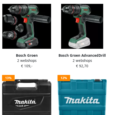
Bosch Groen
Bosch Groen AdvancedDrill
2 webshops
2 webshops
AdvancedImpact 18V-80
18V-80 QuickSnap
€ 109,-
€ 92,70
QuickSnap | Accu
Accuschroefboormachine |
Klopboormachine | Zonder
Zonder accu en lader
accu en lader | In doos
06039E2000
13%
12%
06039E2100