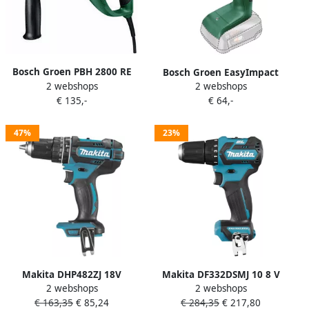
Bosch Groen PBH 2800 RE
Bosch Groen EasyImpact
2 webshops
2 webshops
boorhamer | 720w 2.6J
18V-40 |
€ 135,-
€ 64,-
0603393000
Accuklopboorschroevendraaier
| met twee standen | Excl.
Accu en Lader 06039D8100
47%
23%
Makita DHP482ZJ 18V
Makita DF332DSMJ 10 8 V
2 webshops
2 webshops
(Klop)boor-schroefmachine
Boor- schroefmachine 4 0Ah
€ 163,35
€ 85,24
€ 284,35
€ 217,80
| zonder accu&apos;s en
in Mbox DF332DSMJ