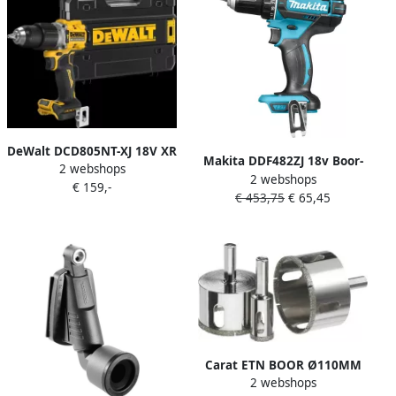
DeWalt DCD805NT-XJ 18V XR
Makita DDF482ZJ 18v Boor-
2 webshops
G3 Compacte Schroef-
2 webshops
schroefmachine | zonder
€ 159,-
klopboormachine in TSTAK |
€ 453,75
€ 65,45
accu&apos;s en lader in M-
zonder accu en lader
box koffer DDF482ZJ
DCD805NT-XJ
Carat ETN BOOR Ø110MM
2 webshops
VOOR (ACCU)