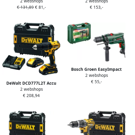
2 webshops
2 webshops
Klopboormachine | 710w
UniversalImpact 18V |
€ 131,89
€ 81,-
€ 153,-
HP1631K
Accuklopboorschroevendraaier
| 1.5 Ah + 2.5 Ah accu +
lader | + SystemBox en
accessoires 06039D4107
Bosch Groen EasyImpact
2 webshops
600 Klopboormachine | 600
€ 55,-
W | In koffer 0603133000
DeWalt DCD777L2T Accu
2 webshops
schroefboor | 18v 3.0Ah Li-
€ 208,94
ion DCD777L2T-QW