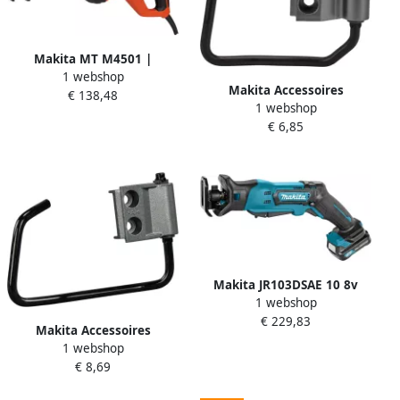
Makita MT M4501 |
1 webshop
Reciprozaag | 230V M4501
Makita Accessoires
€ 138,48
1 webshop
Draaghaak reciprozaag
€ 6,85
127468-6
Makita JR103DSAE 10 8v
1 webshop
Reciprozaag 2 0 Ah accu (2
€ 229,83
st) lader koffer JR103DSAE
Makita Accessoires
1 webshop
Draaghaak reciprozaag
€ 8,69
122B85-9