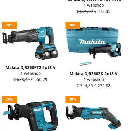
JR001GM201
1 webshop
Reciprozaag Koolborstelloos
€ 591,69
€ 473,35
| 5 0 Ah accu (2 st)
snellader koffer
20%
20%
Makita DJR360PT2 2x18 V
1 webshop
Reciprozaag 5 0 Ah accu (2
Makita DJR360ZK 2x18 V
€ 688,49
€ 550,79
1 webshop
st) duo snellader koffer
Reciprozaag | zonder
€ 344,85
€ 275,88
accu&apos;s en lader in
koffer DJR360ZK
20%
20%