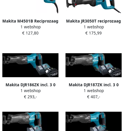
Makita M4501B Reciprozaag
Makita JR3050T reciprozaag
1 webshop
1 webshop
| 230V M4501B
| 1010w JR3050T
€ 127,80
€ 175,99
Makita DJR186ZK incl. 3 0
Makita DJR187ZK incl. 3 0
1 webshop
1 webshop
Ah Accu
Ah Accu (2x)
€ 293,-
€ 407,-