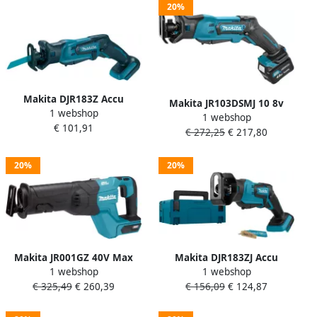
20%
Makita DJR183Z Accu
Makita JR103DSMJ 10 8v
1 webshop
reciprozaag LXT 18V Zonder
1 webshop
Reciprozaag | 4 0 Ah accu (2
€ 101,91
accu&apos;s en lader en
€ 272,25
€ 217,80
st) lader Mbox JR103DSMJ
zonder koffer DJR183Z
20%
20%
Makita JR001GZ 40V Max
Makita DJR183ZJ Accu
1 webshop
1 webshop
Reciprozaag Zonder
reciprozaag LXT 18V Zonder
€ 325,49
€ 260,39
€ 156,09
€ 124,87
accu&apos;s en lader
accu&apos;s en lader
JR001GZ
DJR183ZJ