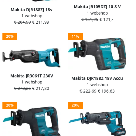
Makita JR105DZJ 10 8 V
Makita DJR188ZJ 18v
1 webshop
Reciprozaag| Zonder
1 webshop
Reciprozaag Zonder
€ 151,25
€ 121,-
accu&apos;s en lader in
€ 264,99
€ 211,99
accu&apos;s en lader in
Mbox JR105DZJ
Mbox DJR188ZJ
20%
11%
Makita JR3061T 230V
Makita DJR188Z 18v Accu
1 webshop
Reciprozaag | 1250w
1 webshop
Reciprozaag koolborstelloos
€ 272,25
€ 217,80
JR3061T
€ 222,69
€ 196,63
Body | zonder accu&apos;s
en lader en koffer DJR188Z
20%
20%