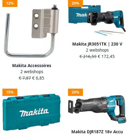
12%
20%
Makita JR3051TK | 230 V
2 webshops
Reciprozaag in koffer
€ 216,59
€ 172,45
JR3051TK
Makita Accessoires
2 webshops
Draaghaak reciprozaag
€ 7,87
€ 6,85
191C05-0
15%
20%
Makita DJR187Z 18v Accu