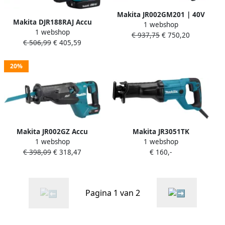
Makita JR002GM201 | 40V
Makita DJR188RAJ Accu
1 webshop
Max | Accu Reciprozaag | 4
1 webshop
Reciprozaag | 18 V |
€ 937,75
€ 750,20
0 Ah accu (2 st) | Snellader
€ 506,99
€ 405,59
Koolborstelloos | 2 x 2.0 Ah
| in kunststof koffer
Accu | Snellader | In Mbox
JR002GM201
20%
Makita JR002GZ Accu
Makita JR3051TK
1 webshop
1 webshop
Reciprozaag | 40 V Max |
€ 398,09
€ 318,47
€ 160,-
Zonder accu&apos;s en
lader | In doos JR002GZ
Pagina 1 van 2