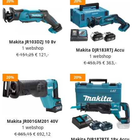
20%
20%
Makita JR103DZJ 10 8v
1 webshop
Reciprozaag | Zonder
Makita DJR183RTJ Accu
€ 151,25
€ 121,-
accu&apos;s en lader in
1 webshop
reciprozaag LXT 18V 5.0Ah
Mbox
€ 453,75
€ 363,-
Li-ion
20%
20%
Makita JR001GM201 40V
1 webshop
Max Reciprozaag 4 0 Ah
€ 865,15
€ 692,12
accu (2 st) lader Mbox
Makita DJR187RTE 18v Accu