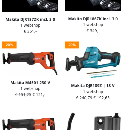
Makita DJR186ZK incl. 3 0
Makita DJR187ZK incl. 3 0
1 webshop
Ah Accu (2x)
1 webshop
Ah Accu
€ 349,-
€ 351,-
20%
20%
Makita M4501 230 V
Makita DJR189Z | 18 V
1 webshop
Reciprozaag | Mtools
1 webshop
Reciprozaag | Zonder
€ 151,25
€ 121,-
€ 240,79
€ 192,63
accu&apos;s en lader
DJR189Z