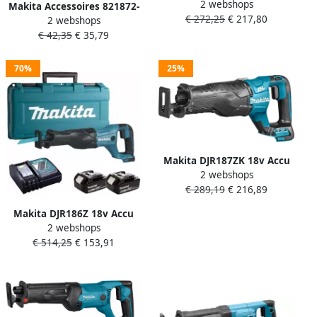
2 webshops
Reciprozaag Koolborstelloos
Makita Accessoires 821872-
€ 272,25
€ 217,80
Body | zonder accu&apos;s
2 webshops
8 | Kunststof Koffer | voor
en lader DJR187Z
€ 42,35
€ 35,79
JR002G Reciprozaag 821872-
8
70%
25%
Makita DJR187ZK 18v Accu
2 webshops
Reciprozaag Koolborstelloos
€ 289,19
€ 216,89
| zonder accu&apos;s en
lader DJR187ZK
Makita DJR186Z 18v Accu
2 webshops
Reciprozaag Body | zonder
€ 514,25
€ 153,91
accu&apos;s en lader en
koffer DJR186Z