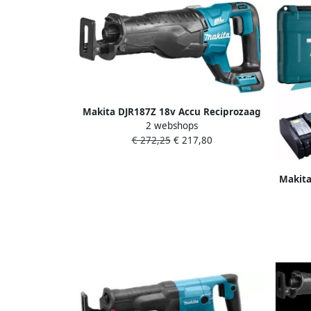
Makita DJR187Z 18v Accu Reciprozaag
2 webshops
Koolborstelloos Body | zonder
€ 272,25
€ 217,80
accu&apos;s en lader DJR187Z
Makita
Body |