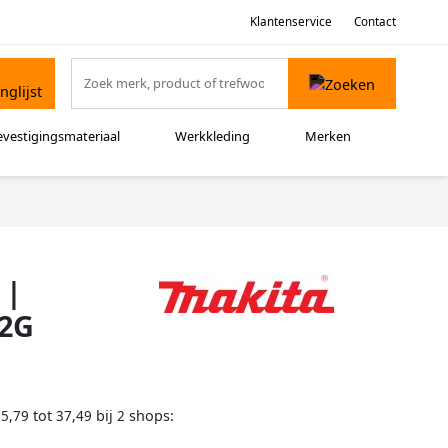
Klantenservice
Contact
evestigingsmateriaal
Werkkleding
Merken
 |
02G
tot
bij
shops:
35,79
37,49
2