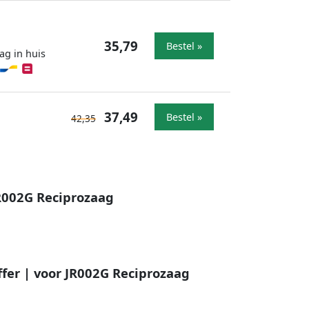
35,79
Bestel »
ag in huis
37,49
Bestel »
42,35
JR002G Reciprozaag
ffer | voor JR002G Reciprozaag