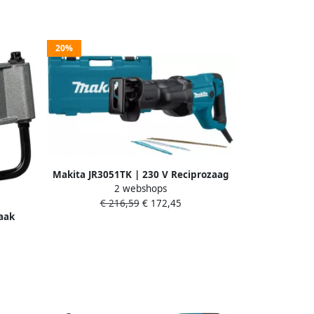
20%
Makita JR3051TK | 230 V Reciprozaag
2 webshops
in koffer JR3051TK
€ 216,59
€ 172,45
aak