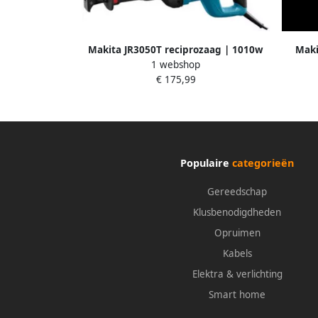
Makita JR3050T reciprozaag | 1010w
Maki
1 webshop
JR3050T
€ 175,99
Populaire
categorieën
Gereedschap
Klusbenodigdheden
Opruimen
Kabels
Elektra & verlichting
Smart home