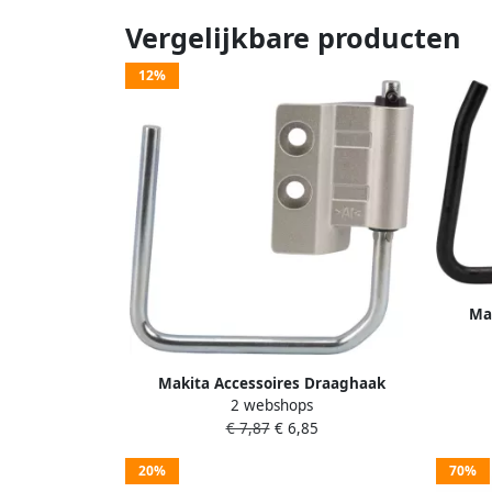
Vergelijkbare producten
12%
Ma
Makita Accessoires Draaghaak
2 webshops
reciprozaag 191C05-0
€ 7,87
€ 6,85
20%
70%