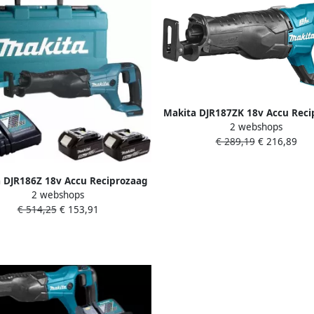
Makita DJR187ZK 18v Accu Reci
2 webshops
Koolborstelloos | zonder accu
€ 289,19
€ 216,89
en lader DJR187ZK
 DJR186Z 18v Accu Reciprozaag
2 webshops
 zonder accu&apos;s en lader en
€ 514,25
€ 153,91
koffer DJR186Z