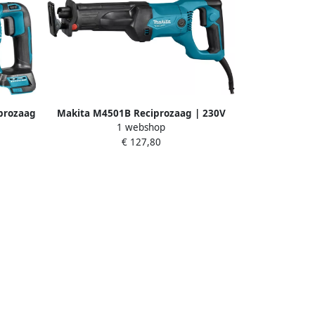
prozaag
Makita M4501B Reciprozaag | 230V
1 webshop
&apos;s
M4501B
€ 127,80