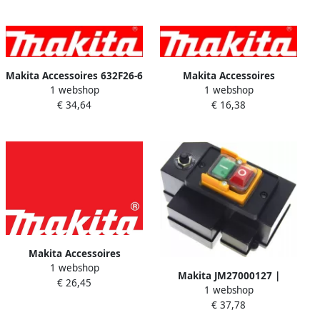
Makita Accessoires 632F26-6
Makita Accessoires
1 webshop
1 webshop
| Schakelaar voor DTD152
Onderdeel | 651023-7 |
€ 34,64
€ 16,38
632F26-6
schakelaar SW-01 651023-7
Makita Accessoires
1 webshop
W107409135 | schakelaar
Makita JM27000127 |
€ 26,45
voor de VC2512L
1 webshop
Onderdeel | Schakelaar
W107409135
€ 37,78
Voor MLT100N JM27000127