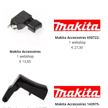
Makita Accessoires 650722-
1 webshop
8 | Schakelaar Btd134Z A
€ 27,30
650722-8
Makita Accessoires
1 webshop
Schakelaar DDF470 |
€ 13,85
650710-5
Makita Accessoires 143975-