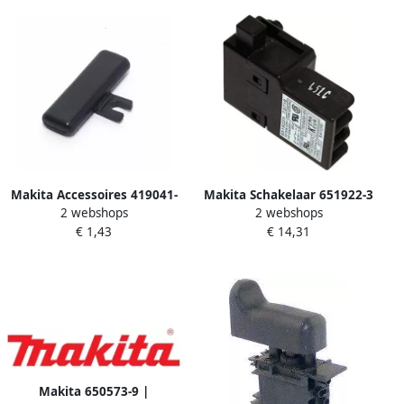
Makita Accessoires 419041-
Makita Schakelaar 651922-3
2 webshops
2 webshops
9 | KNOP L+R | 419041-9
651922-3
€ 1,43
€ 14,31
Makita 650573-9 |