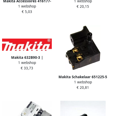
Makita Accessoires 416177-
1 webshop
1 | Schakelaar Compleet
1 webshop
5 Schakelaar Handel
€ 20,15
Dtd154 143975-1
€ 5,03
Uc3000A A 416177-5
Makita 632B90-3 |
1 webshop
Schakelaar Dda351
€ 33,73
Makita Schakelaar 651225-5
1 webshop
€ 20,81