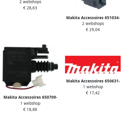
2 webshops
Schakelaar
€ 28,63
Makita Accessoires 651034-
2 webshops
2 | Onderdeel
€ 29,04
Veiligheidsschakelaar SW-42
651034-2
Makita Accessoires 650631-
1 webshop
1 | Onderdeel Schakelaar
€ 17,42
Buc250 As3625 650631-1
Makita Accessoires 650709-
1 webshop
0 | Onderdeel Schakelaar
€ 18,88
C3Jw-1-P Bhr242 650709-0