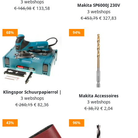
3 webshops
Heggenschaar 45 cm |
Makita SP6000J 230V
€ 166,98
€ 133,58
Mtools
3 webshops
Invalcirkelzaag 165 mm In
€ 453,75
€ 327,83
Mbox SP6000J
68%
94%
Klingspor Schuurpapierrol |
Makita Accessoires
3 webshops
50 mm korreling 240 | voor
3 webshops
Metaalboor HSS-tin 13
€ 260,15
€ 82,36
metaal | korund | 1 stuk
€ 38,72
€ 2,04
0x150mm D-15855
3858
43%
96%