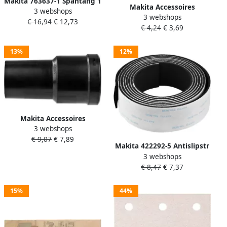
Makita 763637-1 Spantang 1
Makita Accessoires
3 webshops
4" bovenfrees | Mtools
3 webshops
Blaasbalg 765009-6
€ 16,94
€ 12,73
€ 4,24
€ 3,69
13%
12%
Makita Accessoires
3 webshops
SLANGADAPTER |
€ 9,07
€ 7,89
MACHINEZIJDE 417307-1
Makita 422292-5 Antislipstr
3 webshops
1500mm 199141-8 | Mtools
€ 8,47
€ 7,37
15%
44%