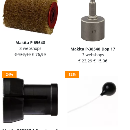
Makita P-65648
3 webshops
Vermessingde
Makita P-38548 Dop 17
€ 132,19
€ 76,99
3 webshops
staaldraadborstel
0x55mm 1 4" ZK Vorm E |
€ 23,29
€ 15,06
100x120mm | Mtools
Mtools
24%
12%