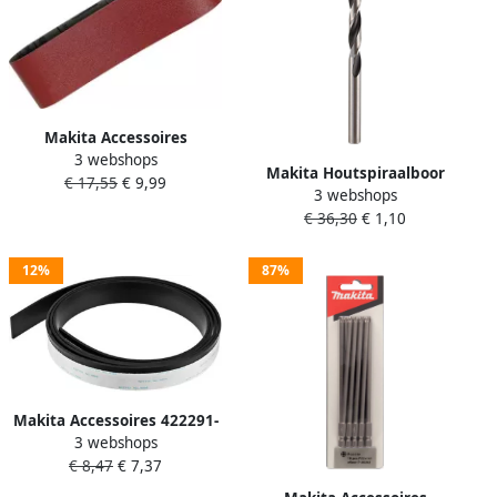
Makita Accessoires
3 webshops
Schuurband K120 76x610
Makita Houtspiraalboor
€ 17,55
€ 9,99
Red P-37356
3 webshops
Lengte 160mm Nuttige
€ 36,30
€ 1,10
lengte 100mm Diameter
15mm
12%
87%
Makita Accessoires 422291-
3 webshops
7 | Inzaagstrip | 1500mm |
€ 8,47
€ 7,37
422291-7