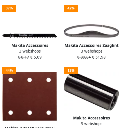
37%
42%
Makita Accessoires
Makita Accessoires Zaaglint
3 webshops
3 webshops
Decoupeerzaagblad B13
zaagband 835 mm
€ 8,17
€ 5,09
€ 89,84
€ 51,98
T111C | 5 stuks A-85656
Tandafstand 1 4 mm B-
40559
44%
13%
Makita Accessoires
3 webshops
Verloopbus 12x8mm