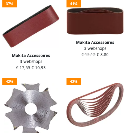
37%
41%
Makita Accessoires
3 webshops
Schuurband K150 76x457
€ 15,12
€ 8,80
Red P-37144
Makita Accessoires
3 webshops
Schuurband K40 76x610
€ 17,55
€ 10,93
Red P-37312
42%
42%