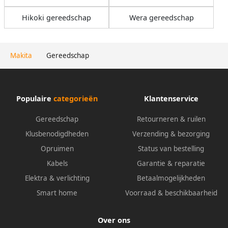
Hikoki gereedschap
Wera gereedschap
Makita
Gereedschap
Populaire
categorieën
Klantenservice
Gereedschap
Retourneren & ruilen
Klusbenodigdheden
Verzending & bezorging
Opruimen
Status van bestelling
Kabels
Garantie & reparatie
Elektra & verlichting
Betaalmogelijkheden
Smart home
Voorraad & beschikbaarheid
Over ons