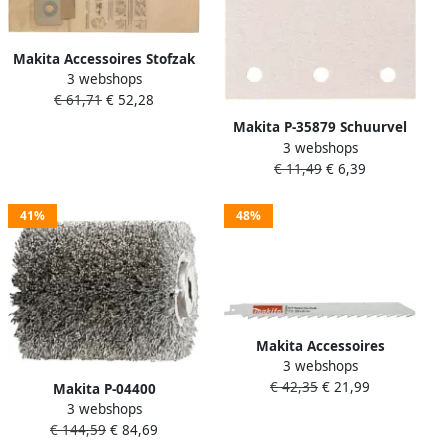
Makita Accessoires Stofzak
3 webshops
"papier" voor 447L | P-
€ 61,71
€ 52,28
70203
Makita P-35879 Schuurvel
3 webshops
114x102 K240 White Velcro
€ 11,49
€ 6,39
| Mtools
41%
48%
Makita Accessoires
3 webshops
Reciprozaagblad HM
€ 42,35
€ 21,99
"zilv"235mm S1543HM P-
Makita P-04400
45244
3 webshops
Staaldraadborstel
€ 144,59
€ 84,69
100x120mm | Mtools