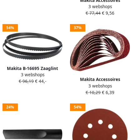
Makita Accessoires
3 webshops
Schroefbit PZ2x141x5mm P-
€ 77,44
€ 9,56
66282
54%
37%
Makita B-16695 Zaaglint
3 webshops
non-ferro 2240x16mm 14TPI
Makita Accessoires
€ 96,19
€ 44,-
| Mtools
3 webshops
Schuurband K120 30x533
€ 10,29
€ 6,39
Red P-36712
24%
54%