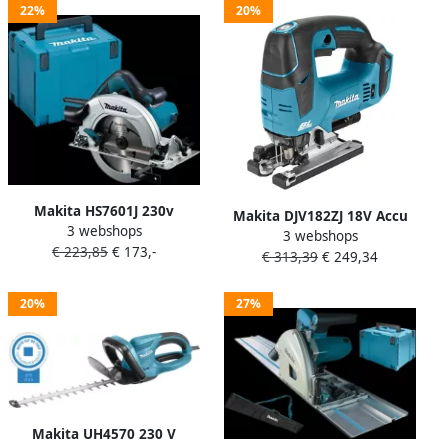
22%
20%
Makita HS7601J 230v
Makita DJV182ZJ 18V Accu
3 webshops
Cirkelzaag | 1200w 190mm
3 webshops
Decoupeerzaag D-greep |
€ 223,85
€ 173,-
HS7601J
€ 313,39
€ 249,34
Zonder accu&apos;s en
lader DJV182ZJ
20%
27%
Makita UH4570 230 V