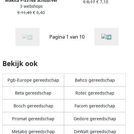
Makita P-33168 Schuurvel
€ 8,17
€ 7,10
763804-8
3 webshops
114x102 K320 Red Velcro |
€ 11,49
€ 6,40
Mtools
Pagina 1 van 10
Bekijk ook
Pgb-Europe gereedschap
Bahco gereedschap
Beta gereedschap
Rotec gereedschap
Bosch gereedschap
Facom gereedschap
Promat gereedschap
Gedore gereedschap
Metabo gereedschap
DeWalt gereedschap