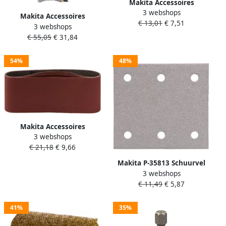
Makita Accessoires
3 webshops
Schuurband K100 13x533
Makita Accessoires
€ 13,01
€ 7,51
Red P-43359
3 webshops
Lamellenzaag HM 100x4 0
€ 55,05
€ 31,84
6T B-20644
54%
48%
Makita Accessoires
3 webshops
Schuurband 610 x 100 mm
€ 21,18
€ 9,66
red K80 100x610 Red P-
36902
Makita P-35813 Schuurvel
3 webshops
114x102 K60 White Velcro |
€ 11,49
€ 5,87
Mtools
41%
35%