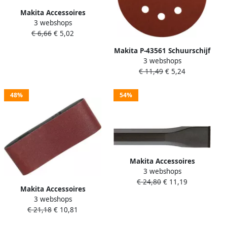
Makita Accessoires
3 webshops
Vloerzuigborstel "smal"
€ 6,66
€ 5,02
Lengte 200mm W29541
Makita P-43561 Schuurschijf
3 webshops
125mm K100 Red Velcro |
€ 11,49
€ 5,24
Mtools
48%
54%
Makita Accessoires
3 webshops
Koudbeitel 19x280mm SW17
€ 24,80
€ 11,19
D-08707
Makita Accessoires
3 webshops
Schuurband K40 100x610
€ 21,18
€ 10,81
Red P-36887