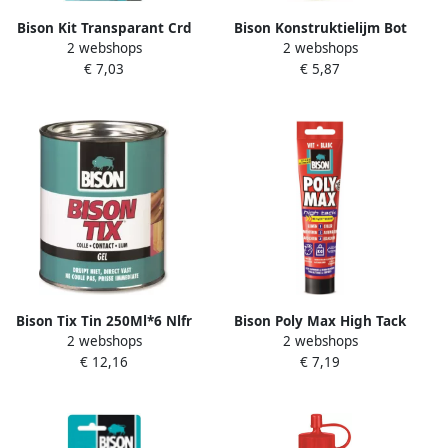
Bison Kit Transparant Crd
Bison Konstruktielijm Bot
2 webshops
2 webshops
100Ml*6 Nlfr 6305943
75G*12 Nlfr 1388601
€ 7,03
€ 5,87
Bison Tix Tin 250Ml*6 Nlfr
Bison Poly Max High Tack
2 webshops
2 webshops
1305250
Express Wit Tub 165G*6 Nlfr
€ 12,16
€ 7,19
6312640