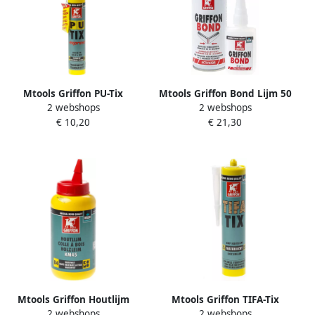
Mtools Griffon PU-Tix
Mtools Griffon Bond Lijm 50
2 webshops
2 webshops
Express Transparant Koker
g + Activator 200 ml NL FR
€ 10,20
€ 21,30
340 g NL FR |
DE |
Mtools Griffon Houtlijm
Mtools Griffon TIFA-Tix
2 webshops
2 webshops
KM45 Flacon 750 g NL FR DE
Koker 435 g NL |