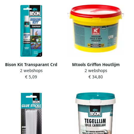
Bison Kit Transparant Crd
Mtools Griffon Houtlijm
2 webshops
2 webshops
50Ml*6 Nlfr 6305948
VB20 Emmer 5 kg NL FR DE
€ 5,09
€ 34,80
|