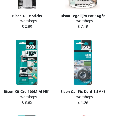
Bison Glue Sticks
Bison Tegellijm Pot 1Kg*6
2 webshops
2 webshops
Transparant Crd
Nlfr 1347001
€ 2,80
€ 7,49
6X11Mm*12 L79 1490810
Bison Kit Crd 100Ml*6 Nlfr
Bison Car Fix Dcrd 1.5M*6
2 webshops
2 webshops
6305945
Nlfr 1493144
€ 8,85
€ 4,09