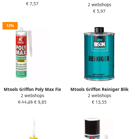
€ 7,57
2 webshops
500Ml*12 Nlfr 6308289
€ 5,97
12%
Mtools Griffon Poly Max Fix
Mtools Griffon Reiniger Blik
2 webshops
2 webshops
& Seal Express Crystal Clear
1 L NL FR DE |
€ 11,25
€ 9,85
€ 13,55
Koker 300 g NL FR DE |