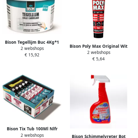
Bison Tegellijm Buc 4Kg*1
Bison Poly Max Original Wit
2 webshops
Nlfr 1347304
2 webshops
Tub 165G*6 Nlfr 6300466
€ 15,92
€ 5,64
Bison Tix Tub 100Ml Nlfr
2 webshops
Contactlijm 1305108
Bison Schimmelvreter Bot