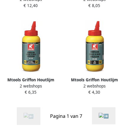
€ 12,40
€ 8,05
|
Mtools Griffon Houtlijm
Mtools Griffon Houtlijm
2 webshops
2 webshops
ST10 Flacon 750 g NL FR DE
ES30 Flacon 250 g NL FR DE
€ 6,35
€ 4,30
|
|
Pagina 1 van 7