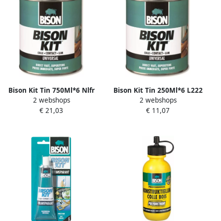
Bison Kit Tin 750Ml*6 Nlfr
Bison Kit Tin 250Ml*6 L222
2 webshops
2 webshops
1301140
1301120
€ 21,03
€ 11,07