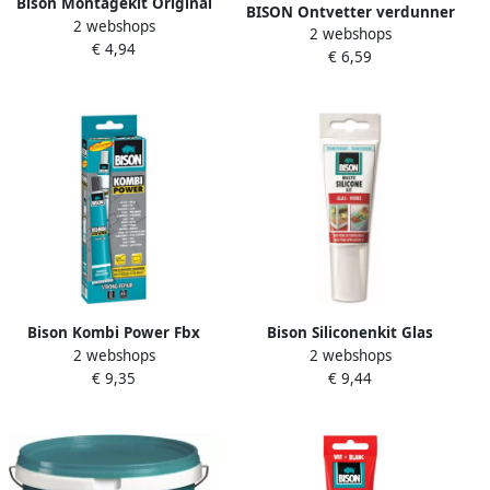
Bison Montagekit Original
BISON Ontvetter verdunner
2 webshops
Tub 125G*15 Nlfr 1306018
2 webshops
Voor Kit 250ml | Mtools
€ 4,94
€ 6,59
Bison Kombi Power Fbx
Bison Siliconenkit Glas
2 webshops
2 webshops
65Ml*6 Nlfr 1387031
Transparant Tub 60Ml*12
€ 9,35
€ 9,44
Nlfr 6301462