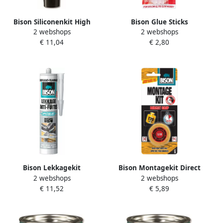
Bison Siliconenkit High
Bison Glue Sticks
2 webshops
2 webshops
Temp Zwart Tub 60Ml*12
Transparant Crd
€ 11,04
€ 2,80
Nlfr 6301463
12X7Mm*12 L79 1490812
Bison Lekkagekit
Bison Montagekit Direct
2 webshops
2 webshops
Transparant Crt 300Ml*12
Grip Tape Crd
€ 11,52
€ 5,89
Nlfr 1491550
1.5Mx19Mm*6 Nlfr 6306369