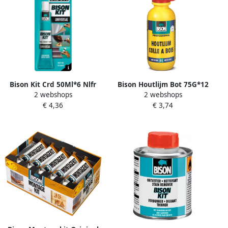
Bison Kit Crd 50Ml*6 Nlfr
Bison Houtlijm Bot 75G*12
2 webshops
2 webshops
6305944
Nlfr 1337076
€ 4,36
€ 3,74