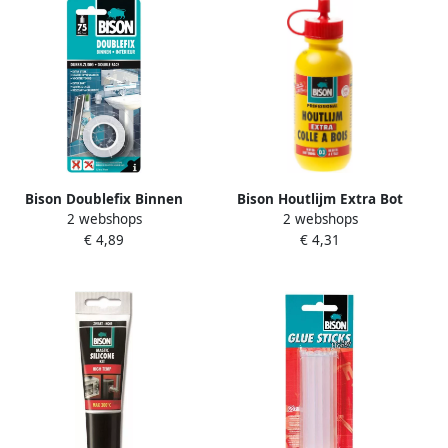
Bison Doublefix Binnen
Bison Houtlijm Extra Bot
2 webshops
2 webshops
Dcrd 1.5M*6 Nlfr 1493044
75G*12 Nlfr 1339025
€ 4,89
€ 4,31