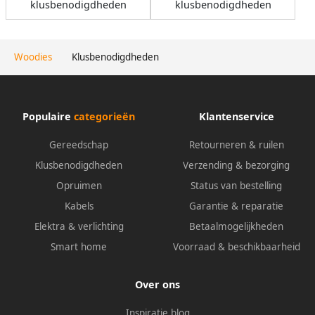
klusbenodigdheden
klusbenodigdheden
Woodies
Klusbenodigdheden
Populaire
categorieën
Klantenservice
Gereedschap
Retourneren & ruilen
Klusbenodigdheden
Verzending & bezorging
Opruimen
Status van bestelling
Kabels
Garantie & reparatie
Elektra & verlichting
Betaalmogelijkheden
Smart home
Voorraad & beschikbaarheid
Over ons
Inspiratie blog