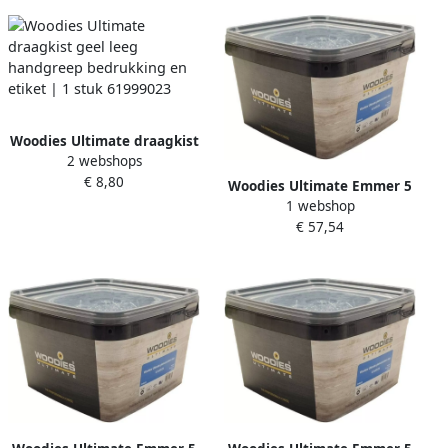
Woodies Ultimate draagkist
2 webshops
geel leeg handgreep
€ 8,80
bedrukking en etiket | 1
Woodies Ultimate Emmer 5
stuk 61999023
1 webshop
0x120 70 vk T25 verzinkt |
€ 57,54
250 stuks 61999057