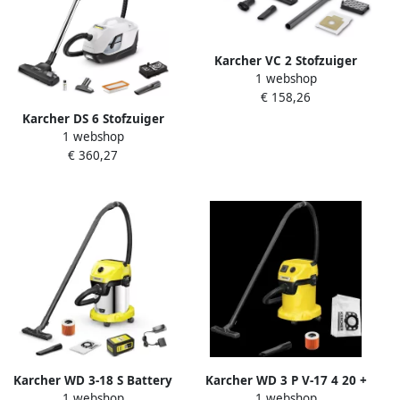
Karcher VC 2 Stofzuiger
1 webshop
1.198-035.0
€ 158,26
Karcher DS 6 Stofzuiger
1 webshop
1.195-250.0
€ 360,27
Karcher WD 3-18 S Battery
Karcher WD 3 P V-17 4 20 +
1 webshop
1 webshop
Set V-17 20 Accu Nat- en
stofzuigerzakken (4x)