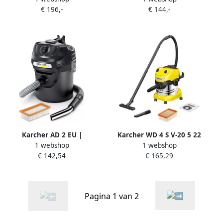
€ 196,-
€ 144,-
droogstofzuiger 1.628-576.0
Karcher AD 2 EU |
Karcher WD 4 S V-20 5 22
1 webshop
1 webshop
Alleszuiger | AS- EN
Nat- en droogstofzuiger
€ 142,54
€ 165,29
DROOGZUIGERS 1.629-711.0
1.628-260.0
Pagina 1 van 2