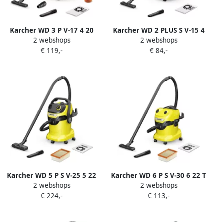
Karcher WD 3 P V-17 4 20
Karcher WD 2 PLUS S V-15 4
2 webshops
2 webshops
Nat- en droogzuiger | 1000
18 Nat- en droogzuiger |
€ 119,-
€ 84,-
W | 17L 1.628-170.0
1000 W | 15L 1.628-050.0
Karcher WD 5 P S V-25 5 22
Karcher WD 6 P S V-30 6 22 T
2 webshops
2 webshops
Nat- en droogzuiger 1.628-
+ DDC Nat- en
€ 224,-
€ 113,-
356.0
droogstofzuiger 1.628-382.0