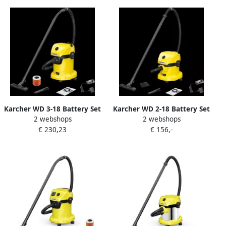
Karcher WD 3-18 Battery Set
Karcher WD 2-18 Battery Set
2 webshops
2 webshops
V-17 20 Accu Nat- en
V-12 18 Accu Nat- en
€ 230,23
€ 156,-
droogstofzuiger 1.628-551.0
droogstofzuiger 1.628-501.0