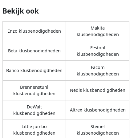
Bekijk ook
Makita
Enzo klusbenodigdheden
klusbenodigdheden
Festool
Beta klusbenodigdheden
klusbenodigdheden
Facom
Bahco klusbenodigdheden
klusbenodigdheden
Brennenstuhl
Nedis klusbenodigdheden
klusbenodigdheden
DeWalt
Altrex klusbenodigdheden
klusbenodigdheden
Little jumbo
Steinel
klusbenodigdheden
klusbenodigdheden