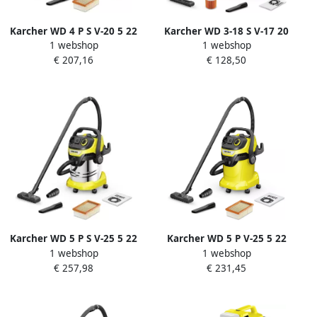
Karcher WD 4 P S V-20 5 22
Karcher WD 3-18 S V-17 20
1 webshop
1 webshop
Nat- en droogstofzuiger
Accu Nat- en
€ 207,16
€ 128,50
1.628-290.0
droogstofzuiger 1.628-575.0
Karcher WD 5 P S V-25 5 22
Karcher WD 5 P V-25 5 22
1 webshop
1 webshop
Nat- en droogstofzuiger
Nat- en droogstofzuiger
€ 257,98
€ 231,45
1.628-357.0
1.628-307.0