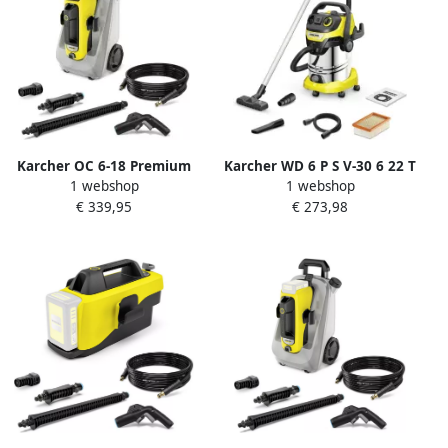
Karcher OC 6-18 Premium
Karcher WD 6 P S V-30 6 22 T
1 webshop
1 webshop
Battery Set Stofzuiger
Nat- en droogstofzuiger
€ 339,95
€ 273,98
1.328-521.0
1.628-361.0