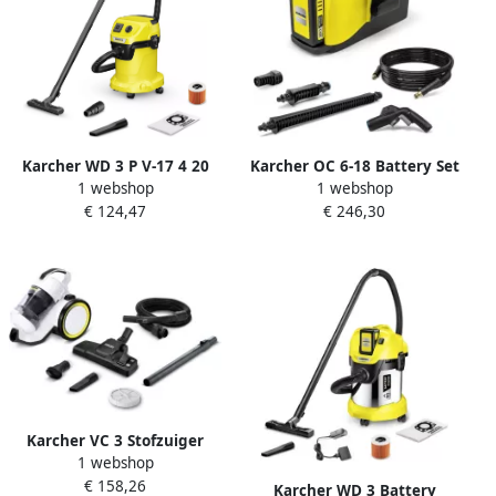
Karcher WD 3 P V-17 4 20
Karcher OC 6-18 Battery Set
1 webshop
1 webshop
Accu Nat- en
Stofzuiger 1.328-501.0
€ 124,47
€ 246,30
droogstofzuiger 1.628-171.0
Karcher VC 3 Stofzuiger
1 webshop
1.198-053.0
€ 158,26
Karcher WD 3 Battery