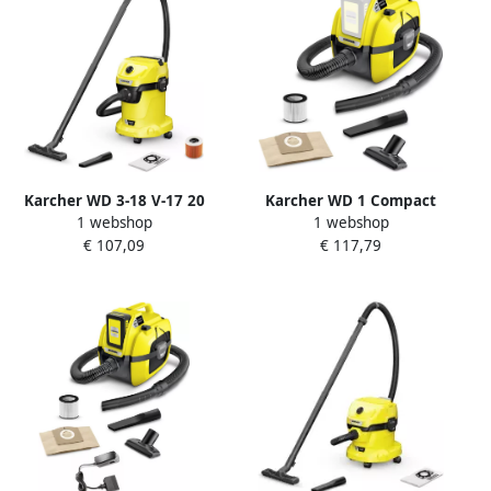
Karcher WD 3-18 V-17 20
Karcher WD 1 Compact
1 webshop
1 webshop
Accu Nat- en
Battery Accu Nat- en
€ 107,09
€ 117,79
droogstofzuiger 1.628-550.0
droogstofzuiger 1.198-300.0