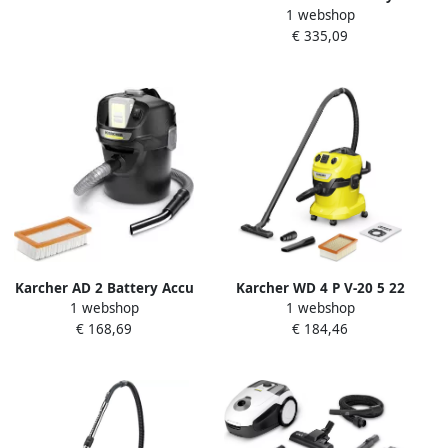
1 webshop
Premium Set Accu Nat- en
€ 335,09
droogstofzuiger 1.629-951.0
Karcher AD 2 Battery Accu
Karcher WD 4 P V-20 5 22
1 webshop
1 webshop
Asstofzuiger 1.348-300.0
Nat- en droogstofzuiger
€ 168,69
€ 184,46
1.628-270.0