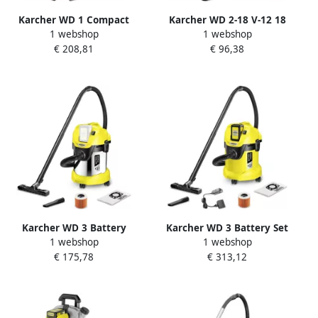
Karcher WD 1 Compact
Karcher WD 2-18 V-12 18
1 webshop
1 webshop
Battery Set Accu Nat- en
Accu Nat- en
€ 208,81
€ 96,38
droogstofzuiger 1.198-301.0
droogstofzuiger 1.628-500.0
Karcher WD 3 Battery
Karcher WD 3 Battery Set
1 webshop
1 webshop
Premium Accu Nat- en
Accu Nat- en
€ 175,78
€ 313,12
droogstofzuiger 1.629-950.0
droogstofzuiger 1.629-911.0