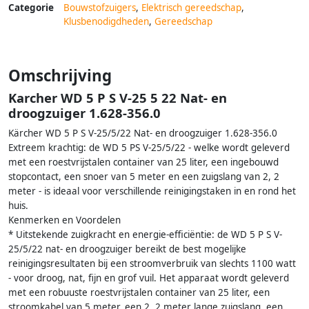
Categorie
Bouwstofzuigers
,
Elektrisch gereedschap
,
Klusbenodigdheden
,
Gereedschap
Omschrijving
Karcher WD 5 P S V-25 5 22 Nat- en
droogzuiger 1.628-356.0
Kärcher WD 5 P S V-25/5/22 Nat- en droogzuiger 1.628-356.0
Extreem krachtig: de WD 5 PS V-25/5/22 - welke wordt geleverd
met een roestvrijstalen container van 25 liter, een ingebouwd
stopcontact, een snoer van 5 meter en een zuigslang van 2, 2
meter - is ideaal voor verschillende reinigingstaken in en rond het
huis.
Kenmerken en Voordelen
* Uitstekende zuigkracht en energie-efficiëntie: de WD 5 P S V-
25/5/22 nat- en droogzuiger bereikt de best mogelijke
reinigingsresultaten bij een stroomverbruik van slechts 1100 watt
- voor droog, nat, fijn en grof vuil. Het apparaat wordt geleverd
met een robuuste roestvrijstalen container van 25 liter, een
stroomkabel van 5 meter, een 2, 2 meter lange zuigslang, een