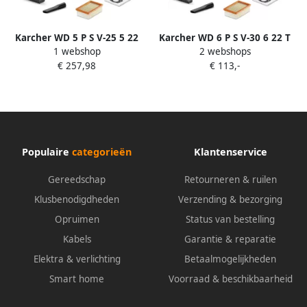
Karcher WD 5 P S V-25 5 22
Karcher WD 6 P S V-30 6 22 T
1 webshop
2 webshops
Nat- en droogstofzuiger
+ DDC Nat- en
€ 257,98
€ 113,-
1.628-357.0
droogstofzuiger 1.628-382.0
Populaire
categorieën
Klantenservice
Gereedschap
Retourneren & ruilen
Klusbenodigdheden
Verzending & bezorging
Opruimen
Status van bestelling
Kabels
Garantie & reparatie
Elektra & verlichting
Betaalmogelijkheden
Smart home
Voorraad & beschikbaarheid