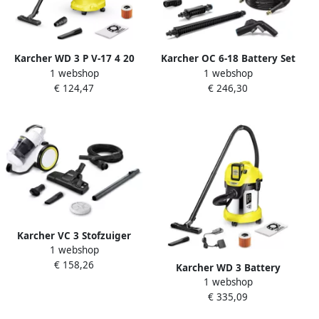
Karcher WD 3 P V-17 4 20
Karcher OC 6-18 Battery Set
1 webshop
1 webshop
Accu Nat- en
Stofzuiger 1.328-501.0
€ 124,47
€ 246,30
droogstofzuiger 1.628-171.0
Karcher VC 3 Stofzuiger
1 webshop
1.198-053.0
€ 158,26
Karcher WD 3 Battery
1 webshop
Premium Set Accu Nat- en
€ 335,09
droogstofzuiger 1.629-951.0