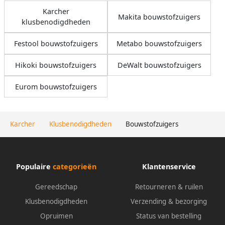
Karcher
Makita bouwstofzuigers
klusbenodigdheden
Festool bouwstofzuigers
Metabo bouwstofzuigers
Hikoki bouwstofzuigers
DeWalt bouwstofzuigers
Eurom bouwstofzuigers
Karcher
Klusbenodigdheden
Bouwstofzuigers
Populaire
categorieën
Klantenservice
Gereedschap
Retourneren & ruilen
Klusbenodigdheden
Verzending & bezorging
Opruimen
Status van bestelling