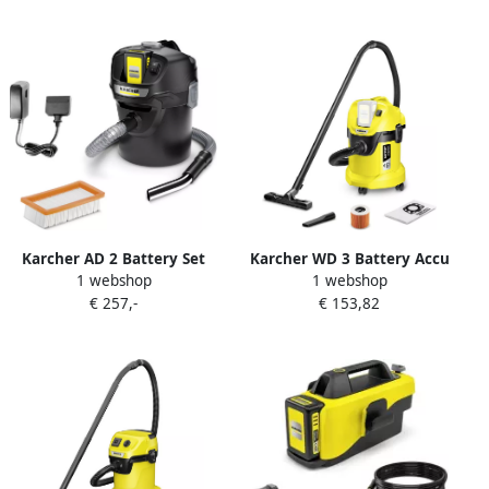
Karcher AD 2 Battery Set
Karcher WD 3 Battery Accu
1 webshop
1 webshop
Accu Asstofzuiger 1.348-
Nat- en droogstofzuiger
€ 257,-
€ 153,82
301.0
1.629-910.0