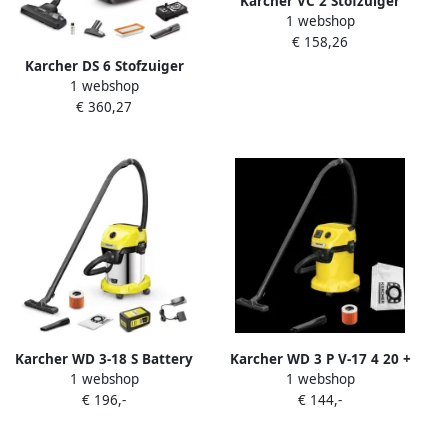
Karcher VC 2 Stofzuiger
1 webshop
1.198-035.0
€ 158,26
Karcher DS 6 Stofzuiger
1 webshop
1.195-250.0
€ 360,27
Karcher WD 3-18 S Battery
Karcher WD 3 P V-17 4 20 +
1 webshop
1 webshop
Set V-17 20 Accu Nat- en
stofzuigerzakken (4x)
€ 196,-
€ 144,-
droogstofzuiger 1.628-576.0