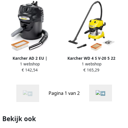
Karcher AD 2 EU |
Karcher WD 4 S V-20 5 22
1 webshop
1 webshop
Alleszuiger | AS- EN
Nat- en droogstofzuiger
€ 142,54
€ 165,29
DROOGZUIGERS 1.629-711.0
1.628-260.0
Pagina 1 van 2
Bekijk ook