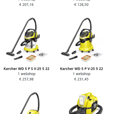
€ 207,16
€ 128,50
1.628-290.0
droogstofzuiger 1.628-575.0
Karcher WD 5 P S V-25 5 22
Karcher WD 5 P V-25 5 22
1 webshop
1 webshop
Nat- en droogstofzuiger
Nat- en droogstofzuiger
€ 257,98
€ 231,45
1.628-357.0
1.628-307.0