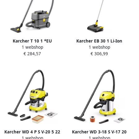
Karcher T 10 1 *EU
Karcher EB 30 1 Li-Ion
1 webshop
1 webshop
Stofzuiger 1.527-300.0
Stofzuiger 1.545-126.0
€ 284,57
€ 306,99
Karcher WD 4 P S V-20 5 22
Karcher WD 3-18 S V-17 20
1 webshop
1 webshop
Nat- en droogstofzuiger
Accu Nat- en