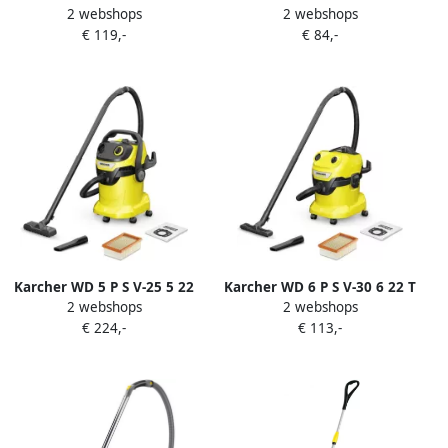
2 webshops
2 webshops
Nat- en droogzuiger | 1000
18 Nat- en droogzuiger |
€ 119,-
€ 84,-
W | 17L 1.628-170.0
1000 W | 15L 1.628-050.0
Karcher WD 5 P S V-25 5 22
Karcher WD 6 P S V-30 6 22 T
2 webshops
2 webshops
Nat- en droogzuiger 1.628-
+ DDC Nat- en
€ 224,-
€ 113,-
356.0
droogstofzuiger 1.628-382.0