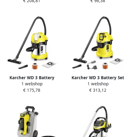
€ 208,81
€ 96,38
droogstofzuiger 1.198-301.0
droogstofzuiger 1.628-500.0
Karcher WD 3 Battery
Karcher WD 3 Battery Set
1 webshop
1 webshop
Premium Accu Nat- en
Accu Nat- en
€ 175,78
€ 313,12
droogstofzuiger 1.629-950.0
droogstofzuiger 1.629-911.0