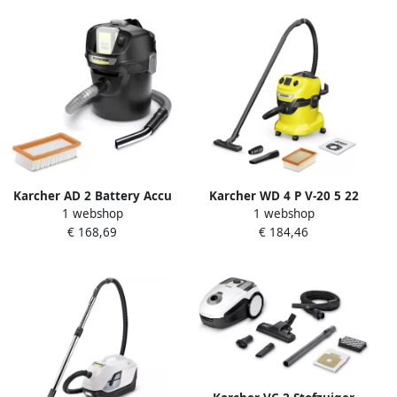
Karcher AD 2 Battery Accu
Karcher WD 4 P V-20 5 22
1 webshop
1 webshop
Asstofzuiger 1.348-300.0
Nat- en droogstofzuiger
€ 168,69
€ 184,46
1.628-270.0