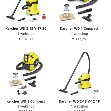
Karcher WD 3-18 V-17 20
Karcher WD 1 Compact
1 webshop
1 webshop
Accu Nat- en
Battery Accu Nat- en
€ 107,09
€ 117,79
droogstofzuiger 1.628-550.0
droogstofzuiger 1.198-300.0
Karcher WD 1 Compact
Karcher WD 2-18 V-12 18
1 webshop
1 webshop
Battery Set Accu Nat- en
Accu Nat- en