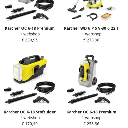
Karcher OC 6-18 Premium
Karcher WD 6 P S V-30 6 22 T
1 webshop
1 webshop
Battery Set Stofzuiger
Nat- en droogstofzuiger
€ 339,95
€ 273,98
1.328-521.0
1.628-361.0
Karcher OC 6-18 Stofzuiger
Karcher OC 6-18 Premium
1 webshop
1 webshop
1.328-500.0
Stofzuiger 1.328-520.0
€ 170,40
€ 258,36