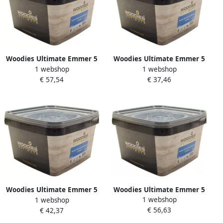
Woodies Ultimate Emmer 5
Woodies Ultimate Emmer 5
1 webshop
1 webshop
0x120 70 vk T25 verzinkt |
0x100 60 vk T25 verzinkt |
€ 57,54
€ 37,46
250 stuks 61999057
350 stuks 61999056
Woodies Ultimate Emmer 5
Woodies Ultimate Emmer 5
1 webshop
0x 60 35 vk T25 verzinkt |
1 webshop
0x 90 55 vk T25 verzinkt |
€ 56,63
1000 stuks 61999052
€ 42,37
450 stuks 61999055