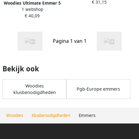
€ 31,15
0x50 30 vk T-25; 1.250 |
Woodies Ultimate Emmer 5
1250 stuks 61999044
1 webshop
0x 80 50 vk T25 verzinkt |
€ 40,09
500 stuks 61999054
Pagina 1 van 1
Bekijk ook
Woodies
Pgb-Europe emmers
klusbenodigdheden
Woodies
Klusbenodigdheden
Emmers