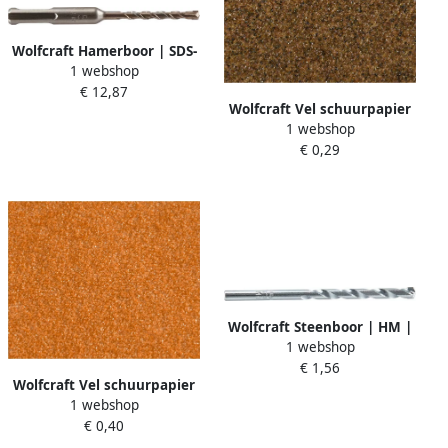
Wolfcraft Hamerboor | SDS-
1 webshop
plus Prof | 4-Cut | Ø5 x
€ 12,87
110mm | 1 stuk 7416000
Wolfcraft Vel schuurpapier
1 webshop
| Standaard | K80 | 230 x
€ 0,29
280mm | 1 stuk 2852000
Wolfcraft Steenboor | HM |
1 webshop
Ø6 x 100mm | 1 stuk
€ 1,56
7706010
Wolfcraft Vel schuurpapier
1 webshop
| Super | K100 | 230 x
€ 0,40
280mm | 1 stuk 2843000