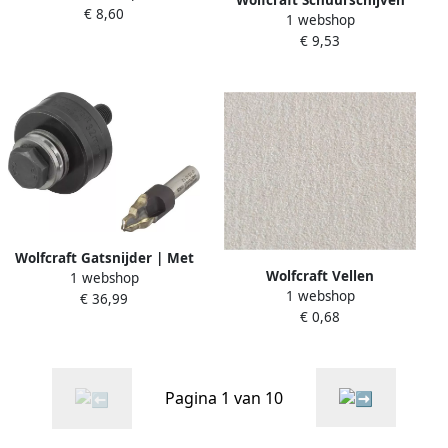
Wolfcraft Schuurschijven
€ 8,60
3490000
1 webshop
stramien | SiC | K80 |
€ 9,53
Ø225mm | 5 stuks 5617000
Wolfcraft Gatsnijder | Met
Wolfcraft Vellen
1 webshop
kogellager + boor | Ø32mm
1 webshop
schuurpapier | K320 | 230 x
€ 36,99
| 1 stuk 3761000
€ 0,68
280mm | 1 set 6017000
Pagina 1 van 10