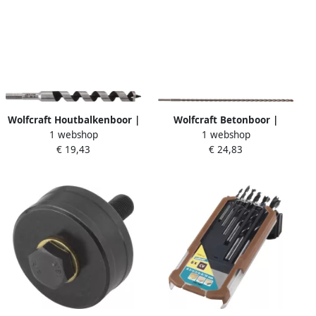
Wolfcraft Houtbalkenboor |
Wolfcraft Betonboor |
1 webshop
1 webshop
Standard | Ø20 x 250mm |
Standaard | Ø14 x 600mm |
€ 19,43
€ 24,83
1 stuk 7665010
SDS plus | 1 stuk 7888010