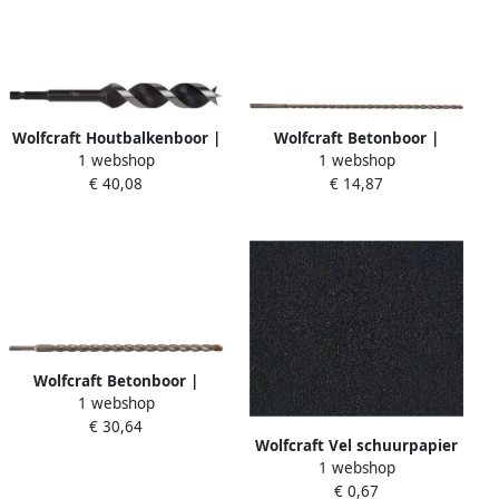
Wolfcraft Houtbalkenboor |
Wolfcraft Betonboor |
1 webshop
1 webshop
"Speedwinder" |
Standaard | Ø10 x 450mm |
€ 40,08
€ 14,87
Zeskantschacht | Ø30mm |
SDS plus | 1 stuk 7871010
1 stuk 7140000
Wolfcraft Betonboor |
1 webshop
Standaard | Ø20 x 450mm |
€ 30,64
SDS plus | 1 stuk 7880010
Wolfcraft Vel schuurpapier
1 webshop
| SiC | K400 | 230 x 280mm
€ 0,67
| 1 stuk 2874000