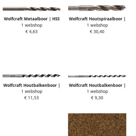
Wolfcraft Metaalboor | HSS
Wolfcraft Houtspiraalboor |
1 webshop
1 webshop
G | Ø8 0 x 117mm | 1 stuk
HSS Prof | Ø16 x 160mm | 1
€ 4,63
€ 30,40
7560010
stuk 7253000
Wolfcraft Houtbalkenboor |
Wolfcraft Houtbalkenboor |
1 webshop
1 webshop
Standard | Ø14 x 250mm |
Standard | Ø10 x 250mm |
€ 11,53
€ 9,30
1 stuk 7662010
1 stuk 7660010