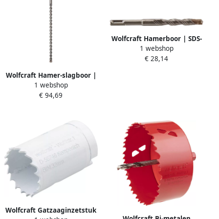
Wolfcraft Hamerboor | SDS-
1 webshop
plus Prof | 4-Cut | Ø14 x
€ 28,14
160mm | 1 stuk 7431000
Wolfcraft Hamer-slagboor |
1 webshop
SDS-max | Ø18 x 540mm | 1
€ 94,69
stuk 5343000
Wolfcraft Gatzaaginzetstuk
Wolfcraft Bi-metalen