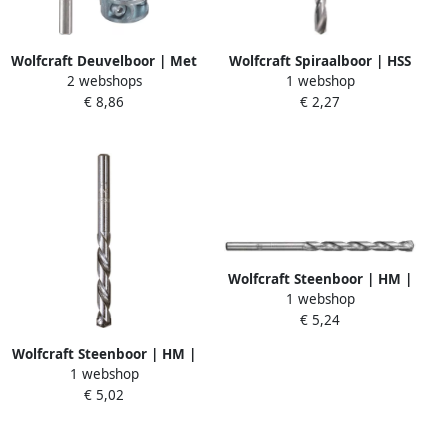
Wolfcraft Deuvelboor | Met
Wolfcraft Spiraalboor | HSS
2 webshops
1 webshop
centerpunt + D-stop |
geslepen | 6-kant | Ø4 0 x
€ 8,86
€ 2,27
Ø10mm | 1 stuk 2733000
53mm | 1 stuk 7258000
Wolfcraft Steenboor | HM |
1 webshop
Ø8 x 200mm | 1 stuk
€ 5,24
7737010
Wolfcraft Steenboor | HM |
1 webshop
Ø14 x 150mm | 1 stuk
€ 5,02
7714010