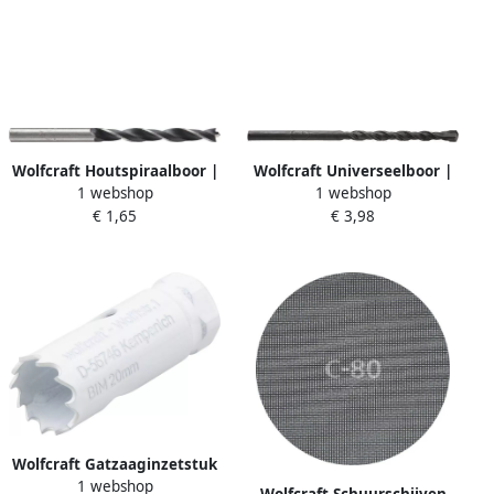
Wolfcraft Houtspiraalboor |
Wolfcraft Universeelboor |
1 webshop
1 webshop
CV | Ø6 x 94mm | 1 stuk
Hardmetaal-voorzien |
€ 1,65
€ 3,98
7606010
Ø4mm | 1 stuk 7963010
Wolfcraft Gatzaaginzetstuk
1 webshop
| BiM | Ø20 | 1 stuk