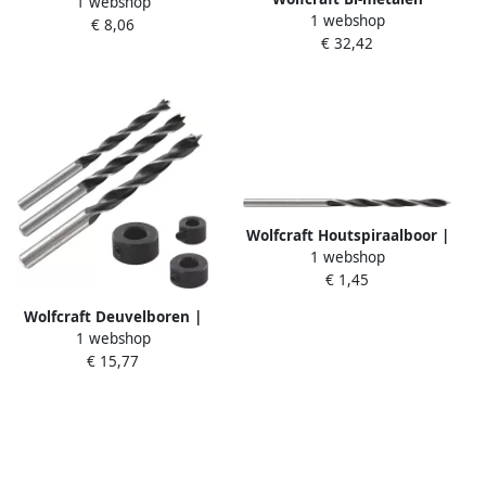
1 webshop
| BiM | Ø32mm | 1 stuk
1 webshop
gatenzaag | BiM | Ø100mm
€ 8,06
3768000
€ 32,42
| 1 stuk 5493000
Wolfcraft Houtspiraalboor |
1 webshop
CV | Ø3 x 61mm | 1 stuk
€ 1,45
7603010
Wolfcraft Deuvelboren |
1 webshop
Centerpunt + D-stop | Ø6 8
€ 15,77
10mm | 3 stuks 2730000