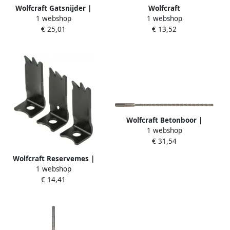
Wolfcraft Gatsnijder |
Wolfcraft
1 webshop
1 webshop
Waterkranen | Ø40mm | 1
Houtspiraalboorset | Ø3-
€ 25,01
€ 13,52
stuk 3756000
10mm | 6-delig | 1 set
7108000
Wolfcraft Betonboor |
1 webshop
"Professional 4-cut" |
€ 31,54
Hardmetaal-voorzien | SDS-
plus | Ø6 5mm | 1 stuk
Wolfcraft Reservemes |
7440000
1 webshop
Voor verstelbare gatenzaag
€ 14,41
| 1 stuk 5979000