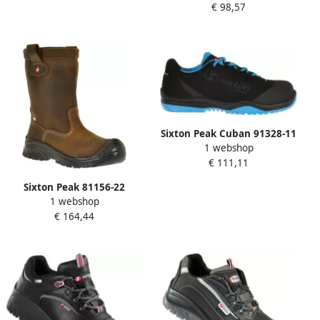
€ 98,57
Zwart Grijs | 11.091.071.47
Sixton Peak Cuban 91328-11
1 webshop
S3 | Zwart Blauw |
€ 111,11
00.091.155.36
Sixton Peak 81156-22
1 webshop
Montana Hdry (Airplus 3D)
€ 164,44
Laars | 22 Donkerbruin |
11.091.006.47