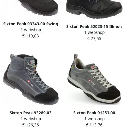
Sixton Peak 93343-00 Swing
Sixton Peak 52023-15 Illinois
1 webshop
LG S3 ESD Zwart Lime
1 webshop
Hoog S3 | Zwart |
€ 119,03
00.091.012.37
€ 77,55
11.091.060.41
Sixton Peak 93289-03
Sixton Peak 91253-00
1 webshop
1 webshop
Pasitos Hoog S3 ESD Grijs
Pasitos LG S3 ESD Grijs
€ 126,36
€ 113,76
Zwart 00.091.015.46
11.091.065.39