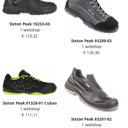
Sixton Peak 10233-03
1 webshop
Mondello HG S3 ESD Zwart
€ 123,32
11.091.082.48
Sixton Peak 93289-03
1 webshop
Pasitos Hoog S3 ESD Grijs
€ 126,36
Zwart 00.091.015.40
Sixton Peak 91328-01 Cuban
1 webshop
Laag S1P | Zwart Geel |
€ 111,11
00.091.010.38
Sixton Peak 83201-02
1 webshop
Lugano Laag + KN S3 |