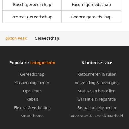
Bosch gereedschap
Facom gereedschap
Promat gereedschap
Gedore gereedschap
Sixton Peak
Gereedschap
Populaire
categorieën
Klantenservice
Gereedschap
Retourneren & ruilen
Klusbenodigdheden
Verzending & bezorging
Opruimen
Status van bestelling
Kabels
Garantie & reparatie
Elektra & verlichting
Betaalmogelijkheden
Smart home
Voorraad & beschikbaarheid