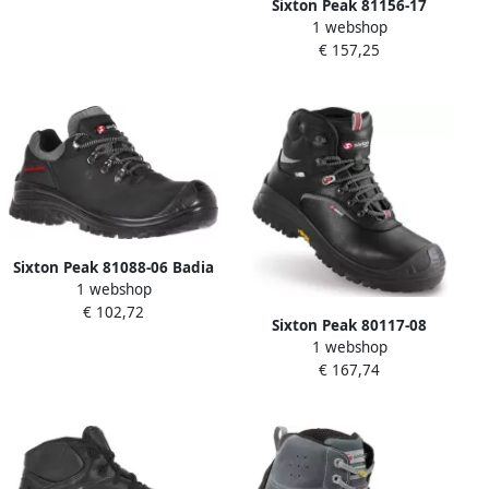
Sixton Peak 81156-17
1 webshop
Montana Hdry Hoog S3
€ 157,25
(Wol) Laars | 17 Zwart |
11.091.005.45
Sixton Peak 81088-06 Badia
1 webshop
Laag S3 | Zwart |
€ 102,72
11.091.024.43
Sixton Peak 80117-08
1 webshop
Eldorado Hoog S3 Hdry | 08
€ 167,74
Zwart | 11.091.015.44