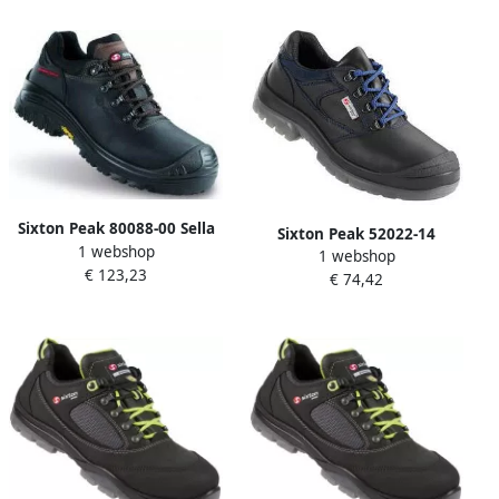
Sixton Peak 80088-00 Sella
Sixton Peak 52022-14
1 webshop
LG S3 Zwart 11.091.018.47
1 webshop
Kentucky LG S3 Zwart
€ 123,23
€ 74,42
11.091.093.44