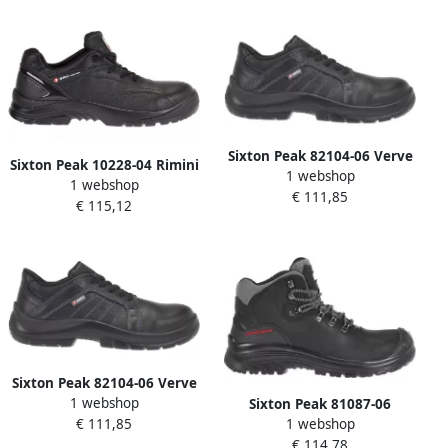
Sixton Peak 82104-06 Verve
Sixton Peak 10228-04 Rimini
1 webshop
LG S3 Zwart 11.091.036.47
1 webshop
LG S3 ESD Zwart
€ 111,85
€ 115,12
11.091.049.36
Sixton Peak 82104-06 Verve
1 webshop
Sixton Peak 81087-06
LG S3 Zwart 11.091.036.41
1 webshop
€ 111,85
Corvara Hoog S3 | Zwart |
€ 114,78
11.091.023.43