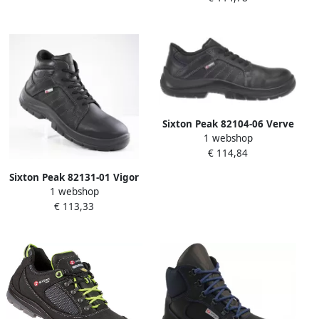
Sixton Peak 82104-06 Verve
1 webshop
LG S3 Zwart 11.091.036.39
€ 114,84
Sixton Peak 82131-01 Vigor
1 webshop
Hoog S3 | Zwart |
€ 113,33
11.091.035.36