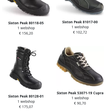
Sixton Peak 81017-00
Sixton Peak 80118-05
1 webshop
Andalo LG S3 00 Zwart
1 webshop
Explorer LG S3 Outdry
€ 102,72
11.091.009.40
€ 156,20
Zwart 11.091.019.45
Sixton Peak 53071-19 Cupra
Sixton Peak 80128-01
1 webshop
02 LG SRC Zwart
1 webshop
Terranova HG S3 Zwart
€ 90,70
11.091.092.36
€ 175,07
11.091.072.47