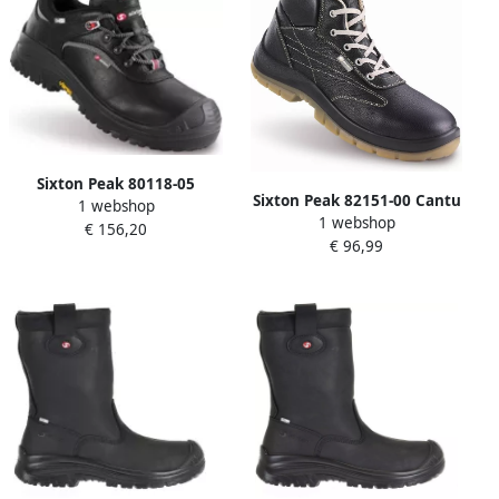
Sixton Peak 80118-05
Sixton Peak 82151-00 Cantu
1 webshop
Explorer LG S3 Outdry
1 webshop
HG S3 Zwart 11.091.037.45
€ 156,20
Zwart 11.091.019.40
€ 96,99