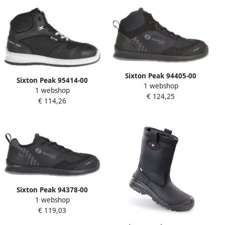
Sixton Peak 94405-00
Sixton Peak 95414-00
1 webshop
Auckland Hoog S3 ESD SRC |
1 webshop
Windex Hoog S3 | Zwart Wit
€ 124,25
Zwart | 00.091.121.38
€ 114,26
| 00.091.027.38
Sixton Peak 94378-00
1 webshop
Auckland Laag S3 ESD SRC |
€ 119,03
Zwart | 00.091.120.36