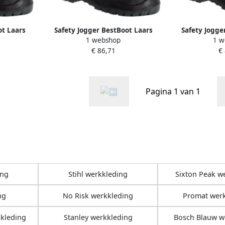
ot Laars
Safety Jogger BestBoot Laars
Safety Jogge
1 webshop
1 w
.032.41
Hoog S3 Zwart 00.118.032.38
Hoog S3 Zwar
€ 86,71
€
Pagina 1 van 1
ing
Stihl werkkleding
Sixton Peak w
ng
No Risk werkkleding
Promat wer
kkleding
Stanley werkkleding
Bosch Blauw w