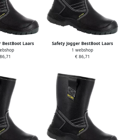
r BestBoot Laars
Safety Jogger BestBoot Laars
ebshop
1 webshop
t 00.118.032.43
Hoog S3 Zwart 00.118.032.40
 86,71
€ 86,71