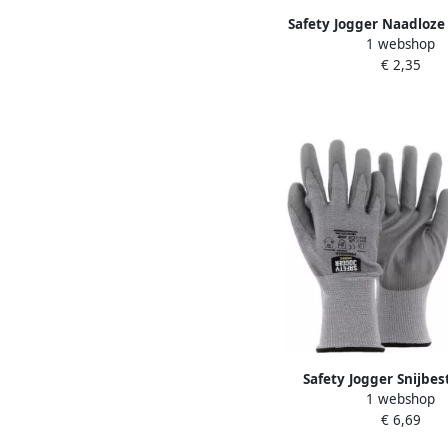
Safety Jogger Naadloze
1 webshop
veiligheidshandschoe
€ 2,35
Stuks | Geel | SW0
Safety Jogger Snijbe
1 webshop
HPPE | Met polyuretha
€ 6,69
| SW0125010