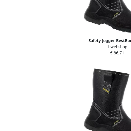
Safety Jogger BestBo
1 webshop
Hoog S3 Zwart 00.118
€ 86,71