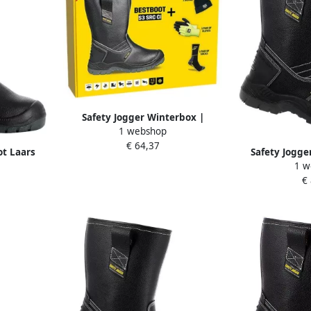
Safety Jogger Winterbox |
1 webshop
Bestboot veiligheidslaars +
€ 64,37
sokken + Handschoenen + muts |
ot Laars
Safety Jogge
Zwart | SI9700390
1 w
.032.36
Hoog S3 Zwar
€