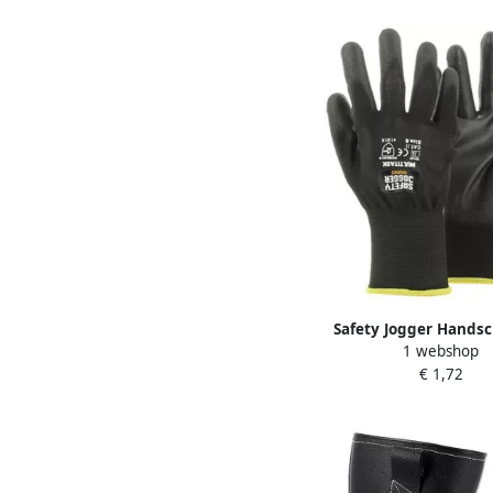
Safety Jogger Hands
1 webshop
Multitask 4131X | Z
€ 1,72
541513231235