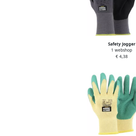
Safety Jogger
1 webshop
Veiligheidshandscho
€ 4,38
maximale beweeglijkh
Stuks | Zwart | SW