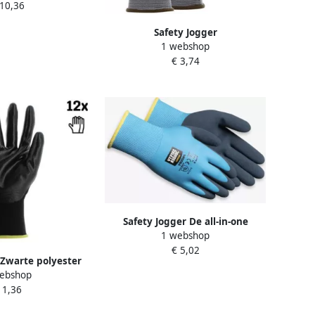
 10,36
8.110.10
Safety Jogger
1 webshop
Veiligheidshandschoenen met
€ 3,74
maximale beweeglijkhei | Zwart
| SW1400700
Safety Jogger De all-in-one
1 webshop
veiligheidshandschoenen met
€ 5,02
dubbele latex coating | 12 Stuks
 Zwarte polyester
| Zwart | SW1104009
ebshop
andschoenen met
 1,36
tril coating | 12
rt | SW0800011