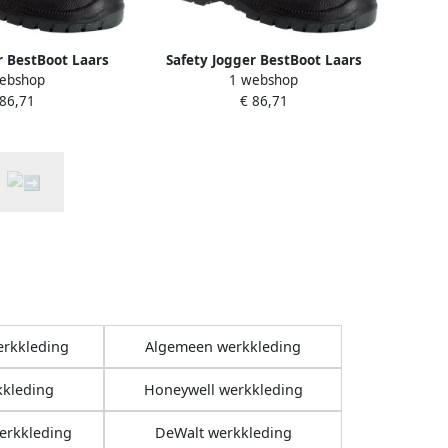
r BestBoot Laars
Safety Jogger BestBoot Laars
ebshop
1 webshop
t 00.118.032.44
Hoog S3 Zwart 00.118.032.39
 86,71
€ 86,71
erkkleding
Algemeen werkkleding
kkleding
Honeywell werkkleding
erkkleding
DeWalt werkkleding