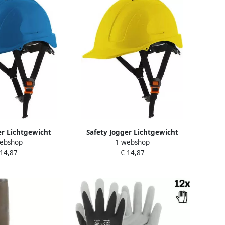
er Lichtgewicht
Safety Jogger Lichtgewicht
ebshop
1 webshop
helm | Blauw |
veiligheidshelm | Geel |
 14,87
€ 14,87
el SW8004UNI
Universeel SW8002UNI