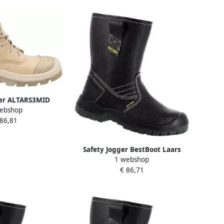
ger ALTARS3MID
ebshop
n | Zandkleur |
 86,81
009390
Safety Jogger BestBoot Laars
1 webshop
Hoog S3 Zwart 00.118.032.46
€ 86,71