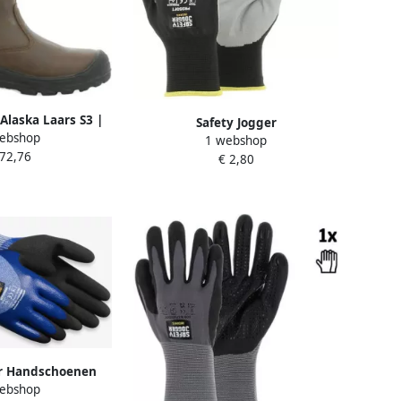
 Alaska Laars S3 |
Safety Jogger
ebshop
00.118.069.41
1 webshop
Veiligheidshandschoenen | Met
 72,76
€ 2,80
een grijze schuimnitril coating |
Zwart | SW0906007
er Handschoenen
ebshop
X44C | Blauw |