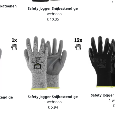
€
00.11
 katoenen
Safety Jogger Snijbestendige
nen | 3
1 webshop
HPPE (high performance
202010
€ 10,35
polyethyleen) | SW0406009
Safety Jogger
Safety Jogger Snijbestendige
stendige
1 w
veiligheidsh
1 webshop
HPPE (high performance
an coating
€
een zwarte ni
€ 5,94
polyethyleen) | Met
Stuks | Zwa
polyurethaan coating | Grijs |