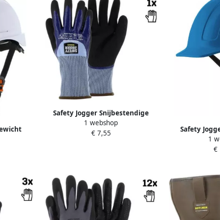
Safety Jogger Snijbestendige
1 webshop
HPPE handschoen met dubbele
gewicht
Safety Jogg
€ 7,55
nitril coating | Grijs Blauw |
1 w
Wit |
veiligheids
SW1654700
€
1UNI
Universe