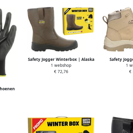
SW1216008
Safety Jog
Safety Jogger Winterbox | Alaska
1 w
1 webshop
Werkschoene
veiligheidslaars + sokken +
€
€ 72,76
S10
handschoenen + muts | Bruin |
SI9805410
choenen
wart |
1