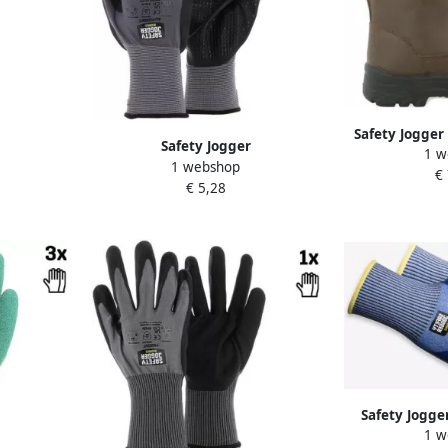
Safety Jogger
Safety Jogger
1 w
Bruin | 
enen met
1 webshop
Veiligheidshandschoenen met
€
eid | 3
€ 5,28
maximale beweeglijkheid en
0306010
gevoeligheid | 12 Stuks | Zwart |
SW9800700
Safety Jogg
1 w
Protector 4