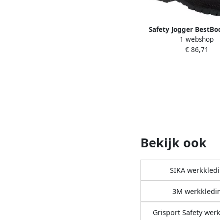
Safety Jogger BestBo
1 webshop
Hoog S3 Zwart 00.118
€ 86,71
Bekijk ook
SIKA werkkled
3M werkkledi
Grisport Safety wer