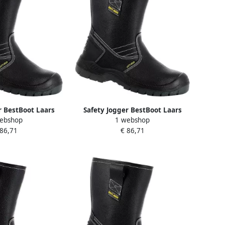
r BestBoot Laars
Safety Jogger BestBoot Laars
ebshop
1 webshop
t 00.118.032.37
Hoog S3 Zwart 00.118.032.47
 86,71
€ 86,71