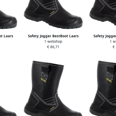
ot Laars
Safety Jogger BestBoot Laars
Safety Jogge
1 webshop
1 w
.032.45
Hoog S3 Zwart 00.118.032.42
Hoog S3 Zwar
€ 86,71
€