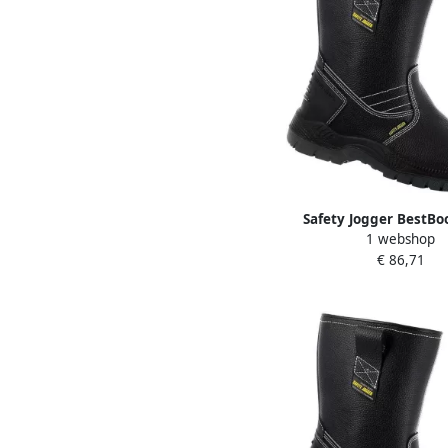
Safety Jogger BestBo
1 webshop
Hoog S3 Zwart 00.118
€ 86,71