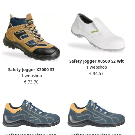
Safety Jogger X0500 S2 Wit
1 webshop
11.118.031.47
Safety Jogger X2000 S3
€ 34,57
1 webshop
Lichtbruin 11.118.012.47
€ 73,70