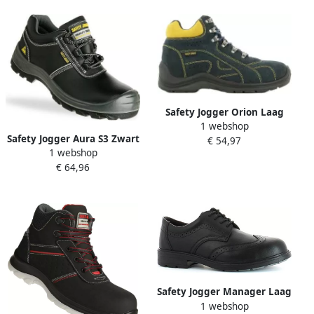
Safety Jogger Orion Laag
1 webshop
S1P Marine Geel
Safety Jogger Aura S3 Zwart
€ 54,97
00.118.054.46
1 webshop
11.118.009.42
€ 64,96
Safety Jogger Manager Laag
1 webshop
S3 77.5157.52 Zwart