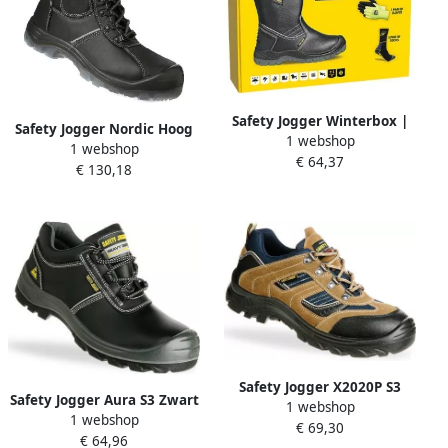
Safety Jogger Winterbox |
Safety Jogger Nordic Hoog
1 webshop
Bestboot veiligheidslaars +
1 webshop
S3 Zwart 11.118.050.40
€ 64,37
sokken + Handschoenen +
€ 130,18
muts | Zwart | SI9700390
Safety Jogger X2020P S3
Safety Jogger Aura S3 Zwart
1 webshop
Lichtbruin 11.118.017.40
1 webshop
11.118.009.38
€ 69,30
€ 64,96