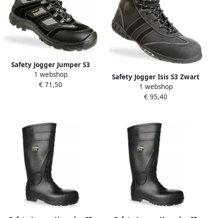
Safety Jogger Jumper S3
1 webshop
Zwart Grijs 11.118.018.45
Safety Jogger Isis S3 Zwart
€ 71,50
1 webshop
11.118.027.40
€ 95,40