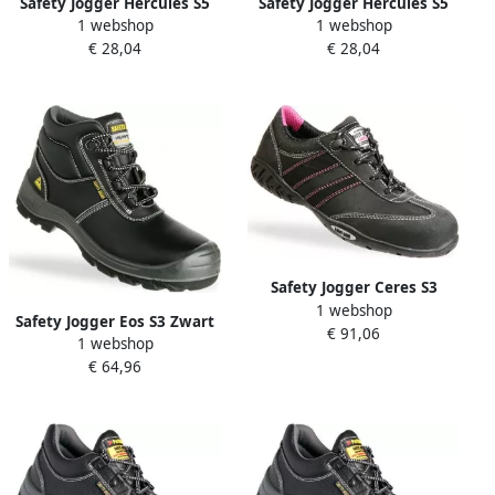
Safety Jogger Hercules S5
Safety Jogger Hercules S5
1 webshop
1 webshop
Zwart 15.118.002.38
Zwart 15.118.002.36
€ 28,04
€ 28,04
Safety Jogger Ceres S3
1 webshop
Zwart 11.118.029.39
Safety Jogger Eos S3 Zwart
€ 91,06
1 webshop
11.118.005.40
€ 64,96