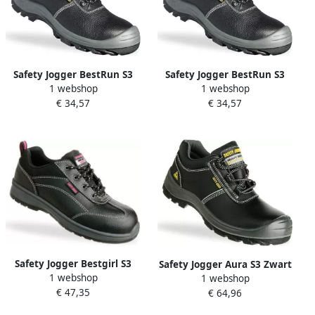
Safety Jogger BestRun S3
Safety Jogger BestRun S3
1 webshop
1 webshop
Zwart 11.118.023.43
Zwart 11.118.023.36
€ 34,57
€ 34,57
Safety Jogger Bestgirl S3
Safety Jogger Aura S3 Zwart
1 webshop
Zwart 11.118.030.38
1 webshop
11.118.009.43
€ 47,35
€ 64,96