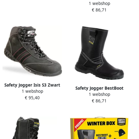
1 webshop
Laars Hoog S3 Zwart
€ 86,71
00.118.032.46
Safety Jogger Isis S3 Zwart
Safety Jogger BestBoot
1 webshop
11.118.027.37
1 webshop
Laars Hoog S3 Zwart
€ 95,40
€ 86,71
00.118.032.36