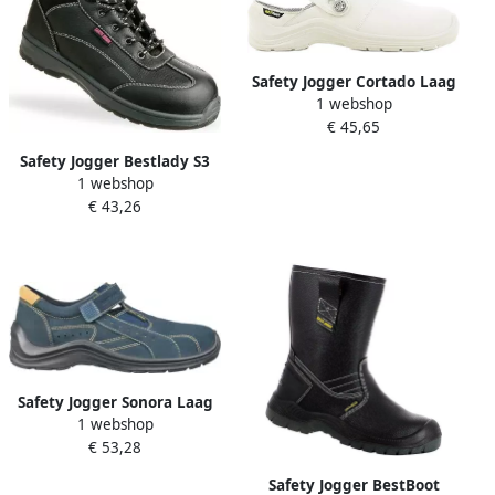
Safety Jogger Cortado Laag
1 webshop
SB Wit 00.118.057.46
€ 45,65
Safety Jogger Bestlady S3
1 webshop
Zwart 11.118.028.36
€ 43,26
Safety Jogger Sonora Laag
1 webshop
S1P Blauw Geel
€ 53,28
00.118.030.46
Safety Jogger BestBoot