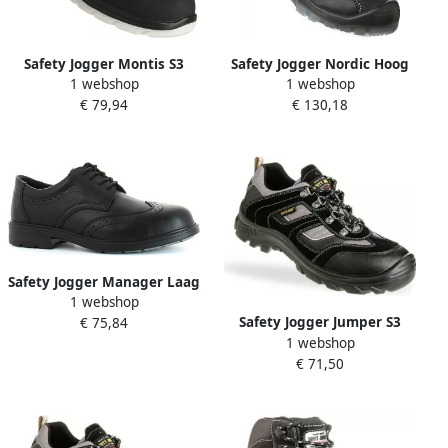
Safety Jogger Montis S3
Safety Jogger Nordic Hoog
1 webshop
1 webshop
Zwart 00.118.013.44
S3 Zwart 11.118.050.38
€ 79,94
€ 130,18
Safety Jogger Manager Laag
1 webshop
S3 77.5157.52 Zwart
Safety Jogger Jumper S3
€ 75,84
11.118.048.47
1 webshop
Zwart Grijs 11.118.018.47
€ 71,50