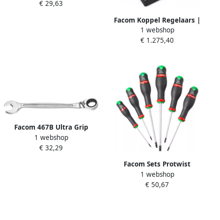
€ 29,63
Metrische Maten 467B.11PB
Facom Koppel Regelaars |
1 webshop
350 Nm E.2000-350A
€ 1.275,40
Facom 467B Ultra Grip
1 webshop
Ratelringsteeksleutels |
€ 32,29
Metrische Maten 467B.19PB
Facom Sets Protwist
1 webshop
Schroevendraaiers ATX.J6PB
€ 50,67