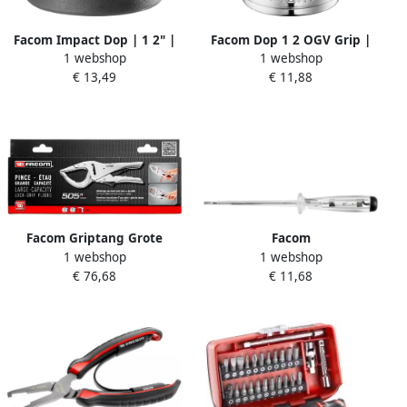
Facom Impact Dop | 1 2" |
Facom Dop 1 2 OGV Grip |
1 webshop
1 webshop
6-kant Stubby | 22 mm
32 mm S.32GRP
€ 13,49
€ 11,88
NSS.22A
Facom Griptang Grote
Facom
1 webshop
1 webshop
Capaciteit 505APB
Laagspanningsdetector
€ 76,68
€ 11,68
Schroevendraaiers | Met
Indicatielampje | 90 480
Volt AV.HT1C