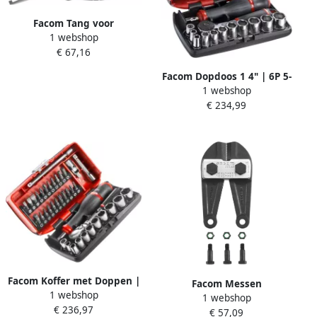
Facom Tang voor
1 webshop
Brandstofaansluitingen
€ 67,16
DM.FA
Facom Dopdoos 1 4" | 6P 5-
1 webshop
14mm R2NANO
€ 234,99
Facom Koffer met Doppen |
Facom Messen
1 webshop
1 4" 6-kant | Metrisch
1 webshop
Boutenschaar | 990.RB0
€ 236,97
RL.NANO1 RL.NANO1PB
€ 57,09
990.LRB0