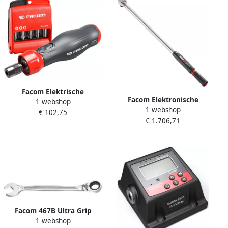
Facom Elektrische
Facom Elektronische
1 webshop
Schroevendraaier | 4V
1 webshop
Momentsleutels Koppel
€ 102,75
Industrie Set | 12-delig
€ 1.706,71
Hoek met Ratel | 3 4" |
ATPA4V.J12IPB
815Nm E.316A815K
Facom 467B Ultra Grip
1 webshop
Ratelringsteeksleutels |