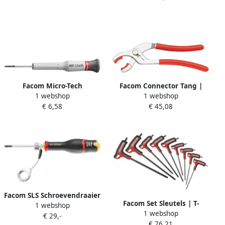
Facom Micro-Tech
Facom Connector Tang |
1 webshop
1 webshop
Schroevendraaier | Voor
Zachte Kaken 410.S
€ 6,58
€ 45,08
Sleufschroeven | 2 5 x 35
mm AEF.2.5X35
Facom SLS Schroevendraaier
Facom Set Sleutels | T-
1 webshop
Philips | PH2 x 125
1 webshop
handgreep | Torx | 9-delig
€ 29,-
ANP2X125SLS
€ 76,21
89TXA.HO9