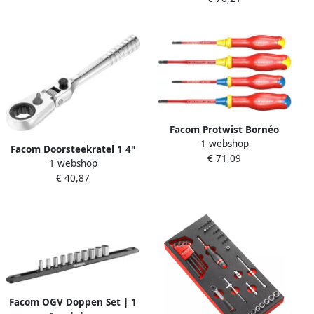
Facom Protwist Bornéo
1 webshop
Schroevendraaierset |
Facom Doorsteekratel 1 4"
€ 71,09
Geïsoleerd | Voor
1 webshop
met 180° Flex Kop R.180HX
Gemengde Aandrijvingen |
€ 40,87
4-delig ATB.J4TVE
Facom OGV Doppen Set | 1