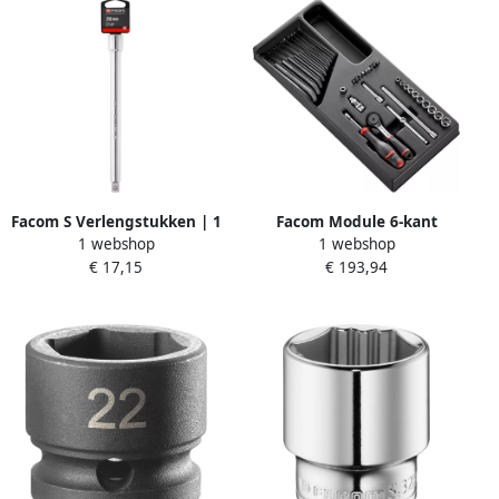
Facom S Verlengstukken | 1
Facom Module 6-kant
1 webshop
1 webshop
2" S.215PB
Metrische Doppen | 1 4" 36
€ 17,15
€ 193,94
Stuks R.161B MOD.R161-
26PB