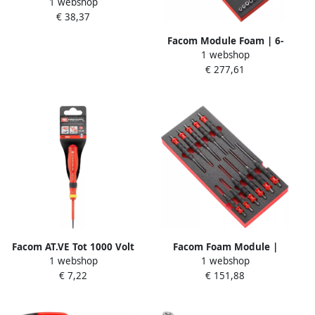
1 webshop
4” 6-kant | 10-delig op Rail
€ 38,37
R.40EGRPPB
Facom Module Foam | 6-
1 webshop
kant Metrische Doppen | 1
€ 277,61
4" 46 Stuks R.161B
MODM.R161-36PB
Facom AT.VE Tot 1000 Volt
Facom Foam Module |
1 webshop
1 webshop
Geïsoleerde Protwist
Beklede Doorslagen
€ 7,22
€ 151,88
Schroevendraaiers voor
MODM.CGPB
Sleufschroeven | 2 5 x 50
mm AT2.5X50VEPB