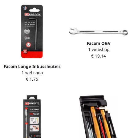
Facom OGV
1 webshop
Ringsteeksleutel Verzonken
€ 19,14
| 18 mm 441.18
Facom Lange Inbussleutels
1 webshop
| 2 5mm 83H.2.5PB
€ 1,75