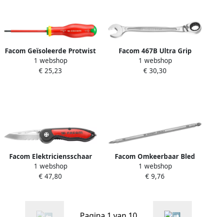
Facom Geïsoleerde Protwist
Facom 467B Ultra Grip
1 webshop
1 webshop
Schroevendraaier | 1000
Ratelringsteeksleutels |
€ 25,23
€ 30,30
Volt | Torx | 20 x 100
Metrische Maten 467B.18PB
ATX20X100VE
Facom Elektriciensschaar
Facom Omkeerbaar Bled
1 webshop
1 webshop
van Metaal | Blad L 33 mm
voor Pozidriv
€ 47,80
€ 9,76
840.FPB
Schroevendraaier | 1 4" |
PZ2 | PZ3 ATMZ.D2-3
Pagina 1 van 10