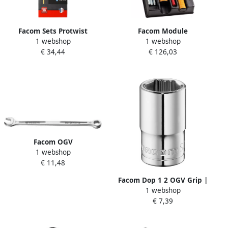
Facom Sets Protwist
Facom Module
1 webshop
1 webshop
Schroevendraaiers | 6-delig
Slaggereedschap 200H
€ 34,44
€ 126,03
ATD.J6PB
MOD.MI1PB
Facom OGV
1 webshop
Ringsteeksleutel Verzonken
€ 11,48
| 9 mm 441.9
Facom Dop 1 2 OGV Grip |
1 webshop
16 mm S.16GRP
€ 7,39