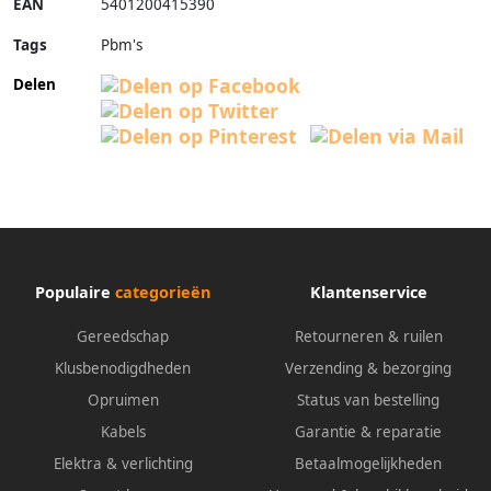
EAN
5401200415390
Tags
Pbm's
Delen
Populaire
categorieën
Klantenservice
Gereedschap
Retourneren & ruilen
Klusbenodigdheden
Verzending & bezorging
Opruimen
Status van bestelling
Kabels
Garantie & reparatie
Elektra & verlichting
Betaalmogelijkheden