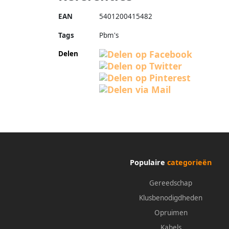
EAN
5401200415482
Tags
Pbm's
Delen
Populaire
categorieën
Gereedschap
Klusbenodigdheden
Opruimen
Kabels