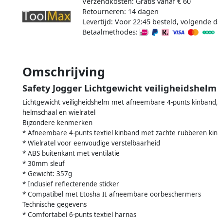
Verzendkosten: Gratis vanaf € 60
Retourneren: 14 dagen
Levertijd: Voor 22:45 besteld, volgende d
Betaalmethodes:
Omschrijving
Safety Jogger Lichtgewicht veiligheidshel
Lichtgewicht veiligheidshelm met afneembare 4-punts kinband, 
helmschaal en wielratel
Bijzondere kenmerken
* Afneembare 4-punts textiel kinband met zachte rubberen k
* Wielratel voor eenvoudige verstelbaarheid
* ABS buitenkant met ventilatie
* 30mm sleuf
* Gewicht: 357g
* Inclusief reflecterende sticker
* Compatibel met Etosha II afneembare oorbeschermers
Technische gegevens
* Comfortabel 6-punts textiel harnas