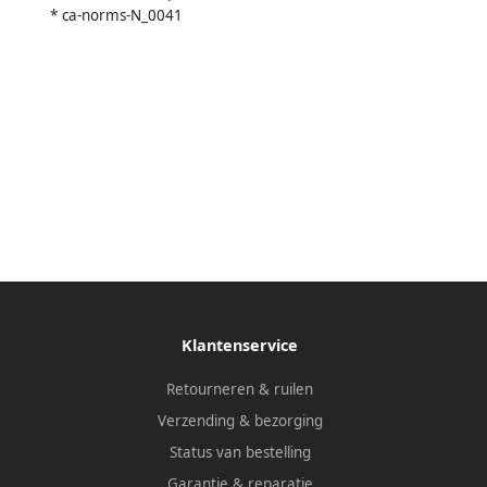
* ca-norms-N_0041
Klantenservice
Retourneren & ruilen
Verzending & bezorging
Status van bestelling
Garantie & reparatie