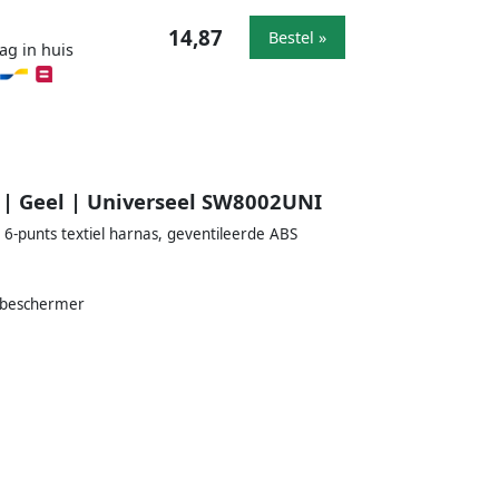
14,87
Bestel »
ag in huis
m | Geel | Universeel SW8002UNI
6-punts textiel harnas, geventileerde ABS
inbeschermer