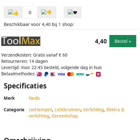
0
Beschikbaar voor
bij
shop:
4,40
1
4,40
Bestel »
Verzendkosten: Gratis vanaf € 60
Retourneren: 14 dagen
Levertijd: Voor 22:45 besteld, volgende dag in huis
Betaalmethodes:
Specificaties
Merk
Nedis
Categorie
Led-lampen
,
Lichtbronnen
,
Verlichting
,
Elektra &
verlichting
,
Gereedschap