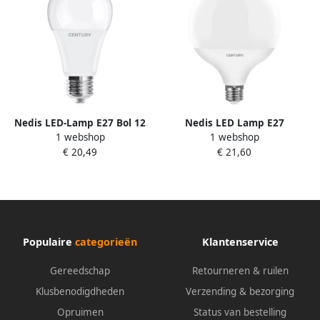
Nedis LED-Lamp E27 Bol 12
Nedis LED Lamp E27
1 webshop
1 webshop
W 1280 lm 3000 K ARP-
Harmony 80 20 W (120 W )
€ 20,49
€ 21,60
122430
2100 lm 3000 K HR80G120-
20273
Populaire
categorieën
Klantenservice
Gereedschap
Retourneren & ruilen
Klusbenodigdheden
Verzending & bezorging
Opruimen
Status van bestelling