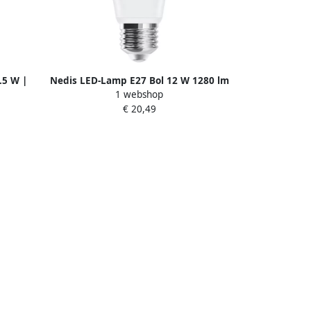
.5 W |
Nedis LED-Lamp E27 Bol 12 W 1280 lm
1 webshop
27A602
3000 K ARP-122430
€ 20,49