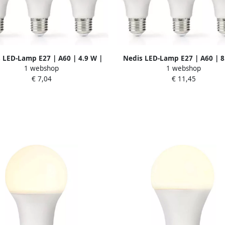
 LED-Lamp E27 | A60 | 4.9 W |
Nedis LED-Lamp E27 | A60 | 8
1 webshop
1 webshop
m | 2700 K | 3 stuks | 1 stuks
806 lm | 2700 K | 3 stuks | 1
€ 7,04
€ 11,45
LBE27A601P3
LBE27A602P3