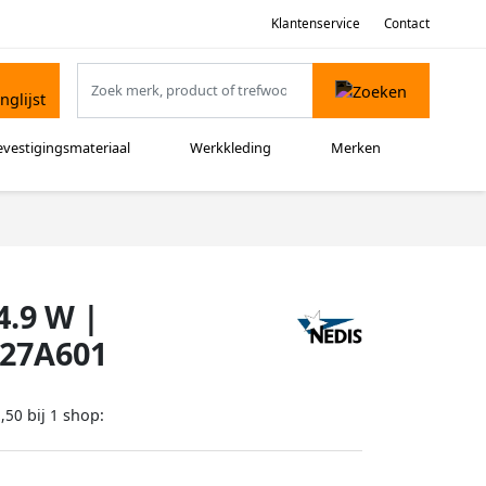
Klantenservice
Contact
evestigingsmateriaal
Werkkleding
Merken
4.9 W |
E27A601
bij
shop:
,50
1