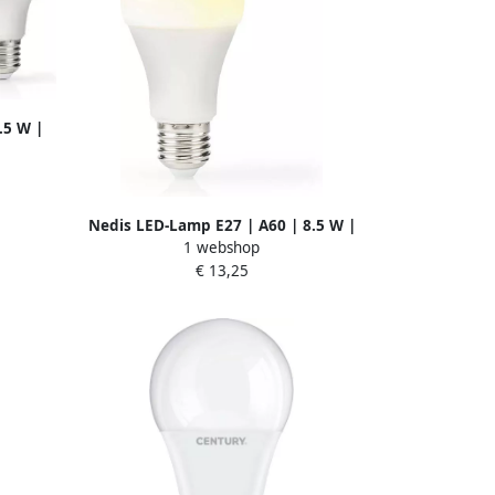
.5 W |
 stuks
Nedis LED-Lamp E27 | A60 | 8.5 W |
1 webshop
806 lm | 3000 K | Wit | 1 stuks
€ 13,25
LBPE27A602