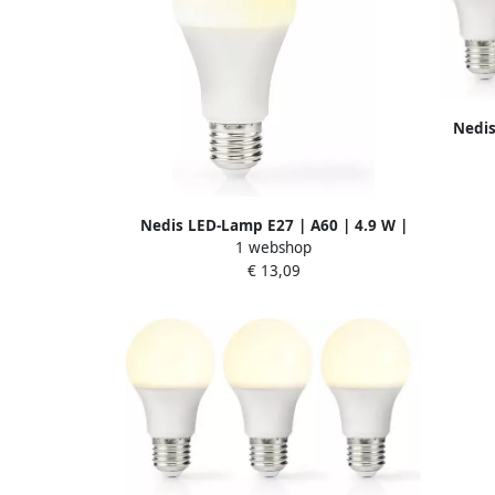
Nedis
470 l
Nedis LED-Lamp E27 | A60 | 4.9 W |
1 webshop
470 lm | 3000 K | Wit | 1 stuks
€ 13,09
LBPE27A601