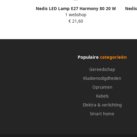
Nedis LED Lamp E27 Harmony 80 20 W
Nedis
1 webshop
(120 W ) 2100 lm 3000 K HR80G120-
470 l
€ 21,60
20273
Populaire
categorieën
Gereedschap
Klusbenodigdheden
Opruimen
Kabels
Elektra & verlichting
Smart home