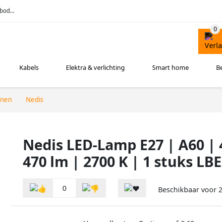
bod...
Kabels
Elektra & verlichting
Smart home
B
nnen
Nedis
Nedis LED-Lamp E27 | A60 | 
470 lm | 2700 K | 1 stuks LB
0
Beschikbaar voor
2