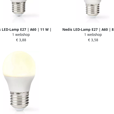
 LED-Lamp E27 | A60 | 11 W |
Nedis LED-Lamp E27 | A60 | 8
1 webshop
1 webshop
m | 2700 K | 1 stuks LBE27A603
806 lm | 2700 K | 1 stuks LBE
€ 3,88
€ 3,58