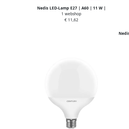
Nedis LED-Lamp E27 | A60 | 11 W |
1 webshop
1055 lm | 2700 K | 3 stuks | 1 stuks
€ 11,62
LBE27A603P3
Nedis
1055 l