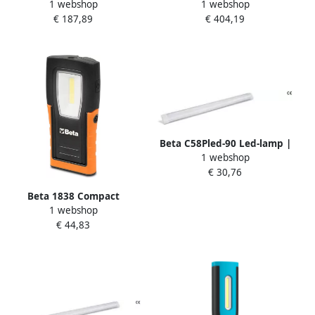
1 webshop
1 webshop
Light 25m | 25000lm
Light 50m | 50000lm
€ 187,89
€ 404,19
03.5819
03.5820
Beta C58Pled-90 Led-lamp |
1 webshop
Voor C58Bc 058000861
€ 30,76
Beta 1838 Compact
1 webshop
Oplaadbare Compacte Led-
€ 44,83
Lamp 018380011