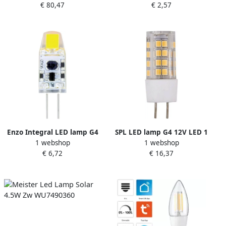
€ 80,47
€ 2,57
x 35 mm
Enzo Integral LED lamp G4
SPL LED lamp G4 12V LED 1
1 webshop
1 webshop
12V LED COB 1.1W 2700K
5watt 2700K LED0101
€ 6,72
€ 16,37
LED0080