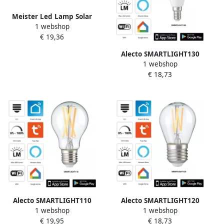
Meister Led Lamp Solar
1 webshop
4.5W Zw WU7490360
€ 19,36
Alecto SMARTLIGHT130
1 webshop
Slimme filament LED-lamp
€ 18,73
met Wi-Fi SMARTLIGHT130
Alecto SMARTLIGHT110
Alecto SMARTLIGHT120
1 webshop
1 webshop
Slimme filament LED-lamp
Slimme filament LED-lamp
€ 19,95
€ 18,73
met Wi-Fi SMARTLIGHT110
met Wi-Fi SMARTLIGHT120