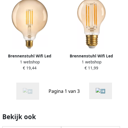
Brennenstuhl Wifi Led
Brennenstuhl Wifi Led
1 webshop
1 webshop
Lamp Globe 4 9W 490Lm
Lamp Standaard 4 9W
€ 19,44
€ 11,99
E27 2200K 1294870271
490Lm E27 2200K
1294870273
Pagina 1 van 3
Bekijk ook