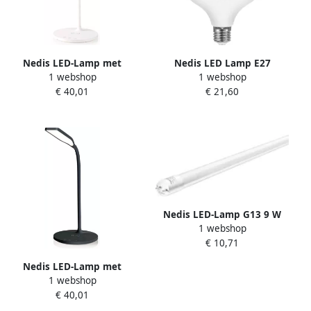
Nedis LED-Lamp met
Nedis LED Lamp E27
1 webshop
1 webshop
Draadloze Lader | Dimmer
Harmony 80 20 W (120 W )
€ 40,01
€ 21,60
Op Product | LED | 15 W |
2100 lm 3000 K HR80G120-
Met dimfunctie | Koel Wit
20273
Natuurlijk Wit Warm Wit |
2700 6500 K
Nedis LED-Lamp G13 9 W
1 webshop
1000 lm 4000 K FVT8-096040
€ 10,71
Nedis LED-Lamp met
1 webshop
Draadloze Lader | Dimmer
€ 40,01
Op Product | LED Qi | 15 W
| Met dimfunctie | Koel Wit