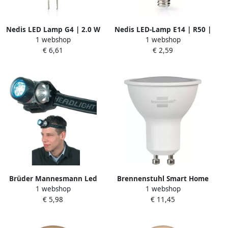
Nedis LED Lamp G4 | 2.0 W
Nedis LED-Lamp E14 | R50 |
1 webshop
1 webshop
| 200 lm | 3000 K | Warm
2.8 W | 250 lm | 2700 K |
€ 6,61
€ 2,59
Wit | Aantal lampen in
Warm Wit | Doorzichtig | 1
verpakking: 1 Stuks
Stuks LBE14R501
LBG4CL2
Brüder Mannesmann Led
Brennenstuhl Smart Home
1 webshop
1 webshop
lamp met hoofdbeugel
Led Lamp Gu10 4 5W 370Lm
€ 5,98
€ 11,45
(Hobby) 30640
1173780000