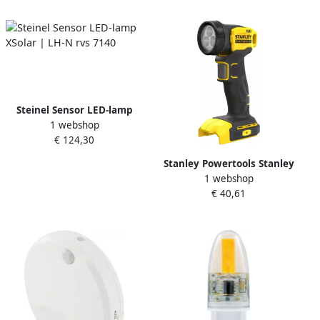
Natuurlijk Wit Warm Wit |
2700 6500 K
Steinel Sensor LED-lamp
1 webshop
XSolar | LH-N rvs 7140
€ 124,30
Stanley Powertools Stanley
1 webshop
FATMAX SFMCL020B V20
€ 40,61
18V Accu LED lamp met
draaikop | Body
SFMCL020B-XJ