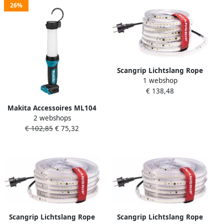
26%
Scangrip Lichtslang Rope
1 webshop
Light 15m | 15.000 lumen
€ 138,48
03.5818
Makita Accessoires ML104
2 webshops
LED lamp met 3
€ 102,85
€ 75,32
lichtstanden 10 8V | zonder
accu&apos;s en lader
DEAML104
Scangrip Lichtslang Rope
Scangrip Lichtslang Rope