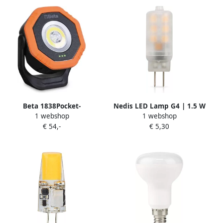
Beta 1838Pocket-
Nedis LED Lamp G4 | 1.5 W
1 webshop
1 webshop
Scharnierende Zak Led-
| 120 lm | 2700 K | Warm
€ 54,-
€ 5,30
Lamp 018380080
Wit | Aantal lampen in
verpakking: 1 Stuks
LBG4CL1