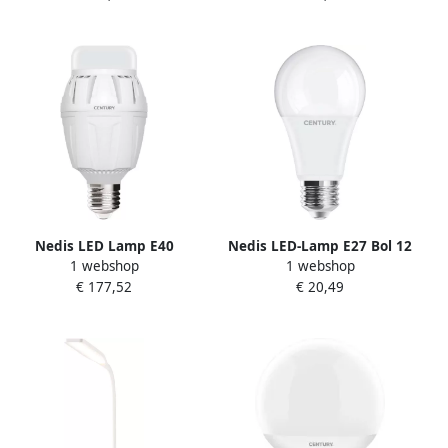
Nedis LED Lamp E40
Nedis LED-Lamp E27 Bol 12
1 webshop
1 webshop
MAXIMA 150 W 16490 lm
W 1280 lm 3000 K ARP-
€ 177,52
€ 20,49
6500 K MX-1504065
122430