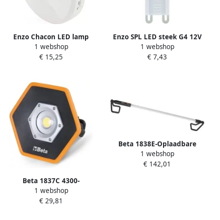
Enzo Chacon LED lamp
Enzo SPL LED steek G4 12V
1 webshop
1 webshop
batterij met
LED COB 1-10W 2700K
€ 15,25
€ 7,43
bewegingssensor
helder dimbaar LED0090
nachtlamp 5652103
Beta 1838E-Oplaadbare
1 webshop
Motorkap Led Lamp
€ 142,01
018380270
Beta 1837C 4300-
1 webshop
Oplaadbare Led-Spellampen
€ 29,81
018370430