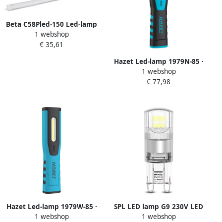
Beta C58Pled-150 Led-lamp
1 webshop
| Voor C58Bc 058000860
€ 35,61
Hazet Led-lamp 1979N-85 ·
1 webshop
L x B x H: 255 mm x 55 mm
€ 77,98
x 35 mm
Hazet Led-lamp 1979W-85 ·
SPL LED lamp G9 230V LED
1 webshop
1 webshop
L x B x H: 255 mm x 55 mm
3W dimbaar 2700K LED0110