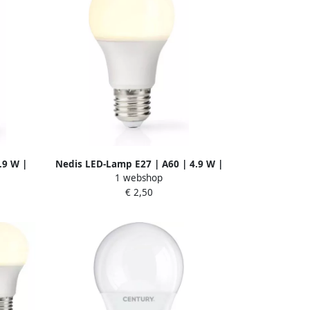
.9 W |
Nedis LED-Lamp E27 | A60 | 4.9 W |
1 webshop
tuks
470 lm | 2700 K | 1 stuks LBE27A601
€ 2,50