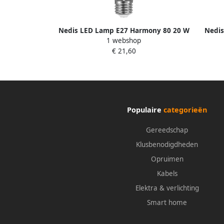
Nedis LED Lamp E27 Harmony 80 20 W
Nedis
1 webshop
(120 W ) 2100 lm 3000 K HR80G120-
470 l
€ 21,60
20273
Populaire
categorieën
Gereedschap
Klusbenodigdheden
Opruimen
Kabels
Elektra & verlichting
Smart home