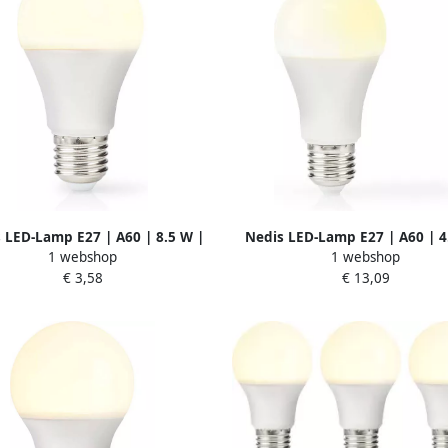
 LED-Lamp E27 | A60 | 8.5 W |
Nedis LED-Lamp E27 | A60 | 4
1 webshop
1 webshop
m | 2700 K | 1 stuks LBE27A602
470 lm | 3000 K | Wit | 1 s
€ 3,58
€ 13,09
LBPE27A601