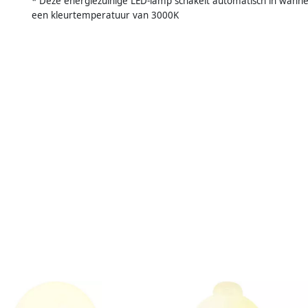
* Deze energiezuinige LED-lamp schakelt automatisch in wannee
een kleurtemperatuur van 3000K