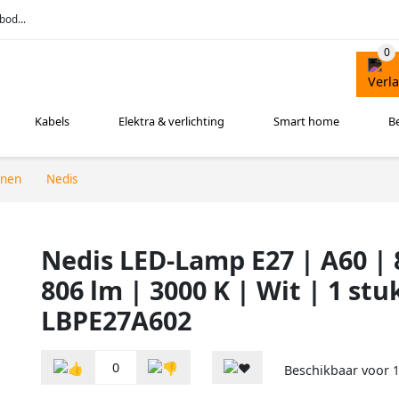
bod...
Kabels
Elektra & verlichting
Smart home
B
nnen
Nedis
Nedis LED-Lamp E27 | A60 | 
806 lm | 3000 K | Wit | 1 stu
LBPE27A602
0
Beschikbaar voor