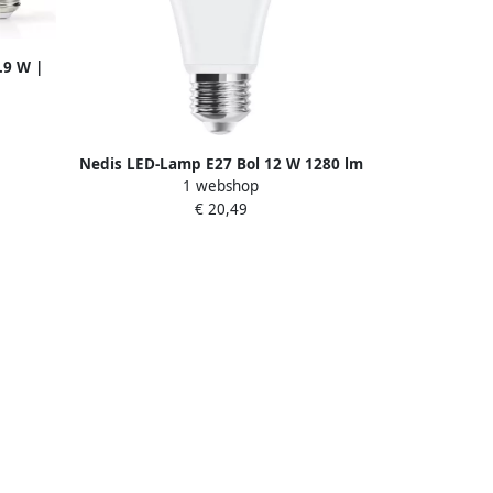
.9 W |
 stuks
Nedis LED-Lamp E27 Bol 12 W 1280 lm
1 webshop
3000 K ARP-122430
€ 20,49