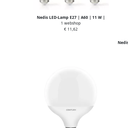
Nedis LED-Lamp E27 | A60 | 11 W |
1 webshop
1055 lm | 2700 K | 3 stuks | 1 stuks
€ 11,62
LBE27A603P3
Nedis
1055 l