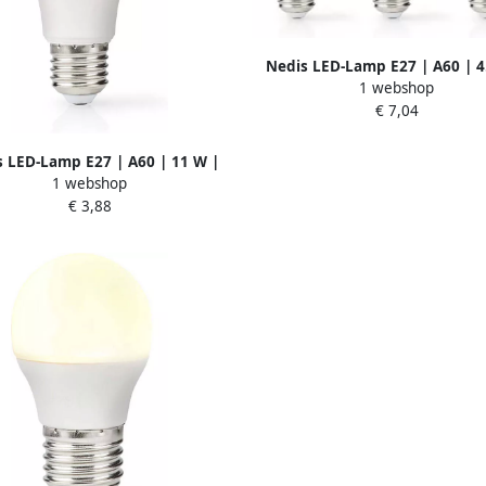
Nedis LED-Lamp E27 | A60 | 4
1 webshop
470 lm | 2700 K | 3 stuks | 1
€ 7,04
LBE27A601P3
 LED-Lamp E27 | A60 | 11 W |
1 webshop
m | 2700 K | 1 stuks LBE27A603
€ 3,88