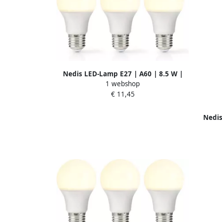
Nedis LED-Lamp E27 | A60 | 8.5 W |
1 webshop
806 lm | 2700 K | 3 stuks | 1 stuks
€ 11,45
LBE27A602P3
Nedis
806 l