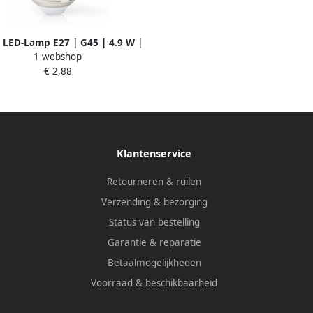
 LED-Lamp E27 | G45 | 4.9 W |
1 webshop
m | 2700 K | 1 stuks LBE27G452
€ 2,88
Klantenservice
Retourneren & ruilen
Verzending & bezorging
Status van bestelling
Garantie & reparatie
Betaalmogelijkheden
Voorraad & beschikbaarheid