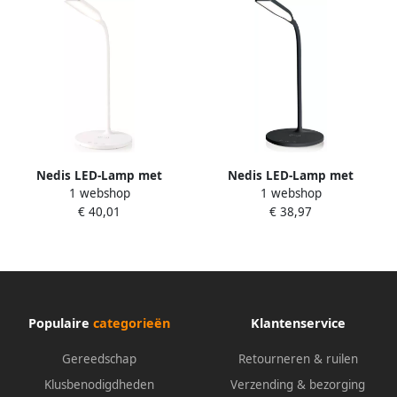
Nedis LED-Lamp met
Nedis LED-Lamp met
1 webshop
1 webshop
Draadloze Lader | Dimmer
Draadloze Lader | LED Qi |
€ 40,01
€ 38,97
Op Product | LED | 15 W |
10 W | 1 stuks LTLGQ3M2BK
Met dimfunctie | Koel Wit
Natuurlijk Wit Warm Wit |
2700 6500 K
Populaire
categorieën
Klantenservice
Gereedschap
Retourneren & ruilen
Klusbenodigdheden
Verzending & bezorging