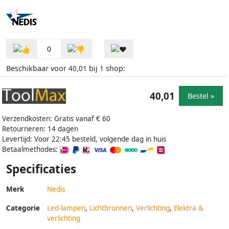
0
Beschikbaar voor
bij
shop:
40,01
1
40,01
Bestel »
Verzendkosten: Gratis vanaf € 60
Retourneren: 14 dagen
Levertijd: Voor 22:45 besteld, volgende dag in huis
Betaalmethodes:
Specificaties
Merk
Nedis
Categorie
Led-lampen
,
Lichtbronnen
,
Verlichting
,
Elektra &
verlichting