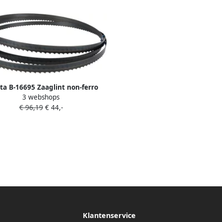
ta B-16695 Zaaglint non-ferro
3 webshops
240x16mm 14TPI | Mtools
€ 96,19
€ 44,-
Klantenservice