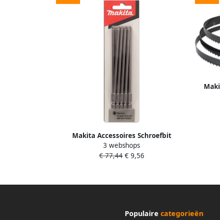
Maki
2
Makita Accessoires Schroefbit
3 webshops
PZ2x141x5mm P-66282
€ 77,44
€ 9,56
Populaire
categorieën