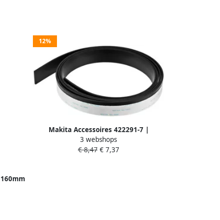
12%
Makita Accessoires 422291-7 |
3 webshops
Inzaagstrip | 1500mm | 422291-7
€ 8,47
€ 7,37
e 160mm
eter