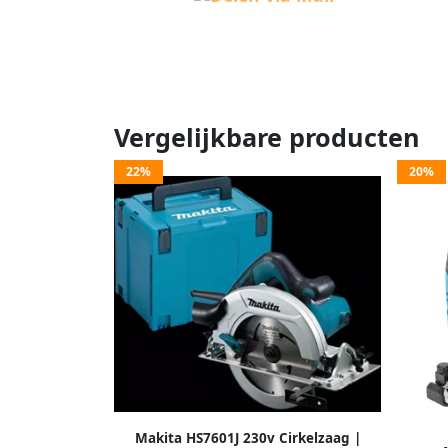
Vergelijkbare producten
22%
20%
Makita HS7601J 230v Cirkelzaag |