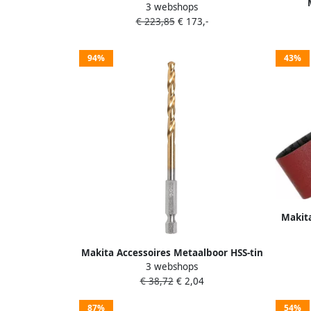
3 webshops
1200w 190mm HS7601J
Deco
€ 223,85
€ 173,-
ac
94%
43%
Makit
Makita Accessoires Metaalboor HSS-tin
3 webshops
13 0x150mm D-15855
€ 38,72
€ 2,04
87%
54%