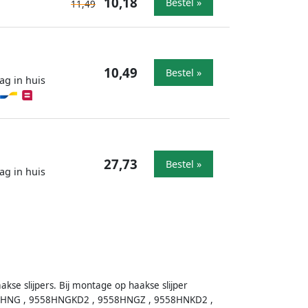
10,18
Bestel »
11,49
10,49
Bestel »
ag in huis
27,73
Bestel »
ag in huis
se slijpers. Bij montage op haakse slijper
558HNG , 9558HNGKD2 , 9558HNGZ , 9558HNKD2 ,