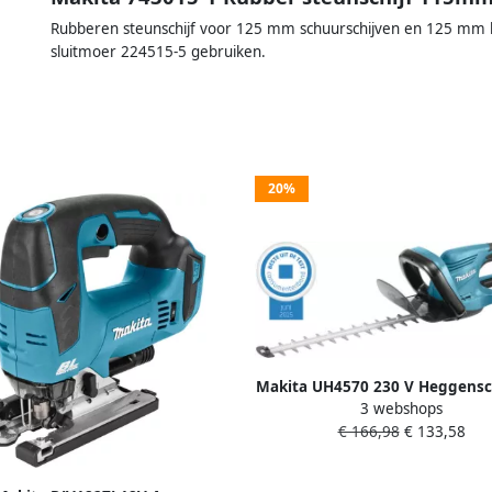
Rubberen steunschijf voor 125 mm schuurschijven en 125 mm ha
sluitmoer 224515-5 gebruiken.
20%
Makita UH4570 230 V Heggensc
3 webshops
cm | Mtools
€ 166,98
€ 133,58