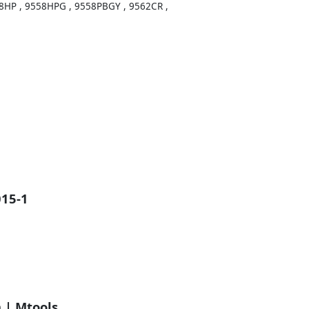
HP , 9558HPG , 9558PBGY , 9562CR ,
015-1
 | Mtools