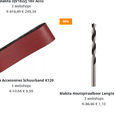
Makita DJV182ZJ 18V Accu
3 webshops
upeerzaag D-greep | Zonder
€ 313,39
€ 249,34
cu&apos;s en lader DJV182ZJ
96%
a Accessoires Schuurband K120
3 webshops
76x610 Red P-37356
€ 17,55
€ 9,99
Makita Houtspiraalboor Lengt
3 webshops
Nuttige lengte 100mm Diam
€ 36,30
€ 1,10
15mm