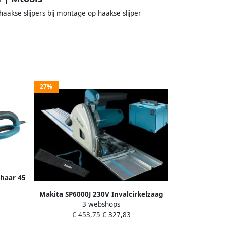
akse slijpers bij montage op haakse slijper
27%
haar 45
Makita SP6000J 230V Invalcirkelzaag
3 webshops
165 mm In Mbox SP6000J
€ 453,75
€ 327,83