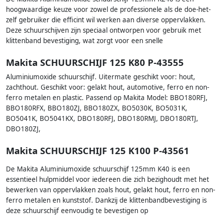
hoogwaardige keuze voor zowel de professionele als de doe-het-
zelf gebruiker die efficint wil werken aan diverse oppervlakken.
Deze schuurschijven zijn speciaal ontworpen voor gebruik met
klittenband bevestiging, wat zorgt voor een snelle
Makita SCHUURSCHIJF 125 K80 P-43555
Aluminiumoxide schuurschijf. Uitermate geschikt voor: hout,
zachthout. Geschikt voor: gelakt hout, automotive, ferro en non-
ferro metalen en plastic. Passend op Makita Model: BBO180RFJ,
BBO180RFX, BBO180ZJ, BBO180ZX, BO5030K, BO5031K,
BO5041K, BO5041KX, DBO180RFJ, DBO180RMJ, DBO180RTJ,
DBO180ZJ,
Makita SCHUURSCHIJF 125 K100 P-43561
De Makita Aluminiumoxide schuurschijf 125mm K40 is een
essentieel hulpmiddel voor iedereen die zich bezighoudt met het
bewerken van oppervlakken zoals hout, gelakt hout, ferro en non-
ferro metalen en kunststof. Dankzij de klittenbandbevestiging is
deze schuurschijf eenvoudig te bevestigen op