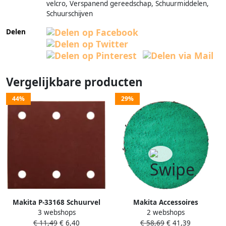
velcro, Verspanend gereedschap, Schuurmiddelen,
Schuurschijven
Delen
Vergelijkbare producten
44%
29%
Makita P-33168 Schuurvel
Makita Accessoires
3 webshops
2 webshops
114x102 K320 Red Velcro |
Schuurschijf 50mm Z60 E-
€ 11,49
€ 6,40
€ 58,69
€ 41,39
Mtools
07440