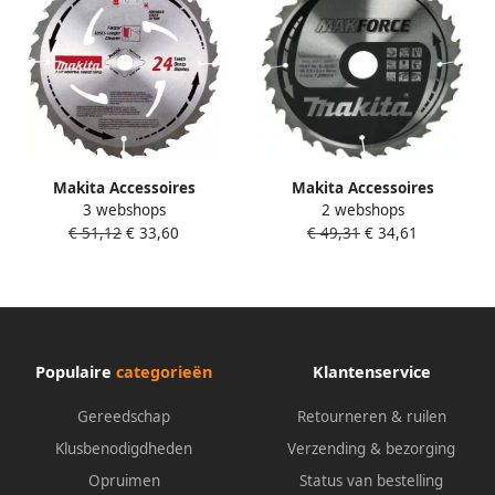
Makita Accessoires
Makita Accessoires
3 webshops
2 webshops
Cirkelzaagblad Mforce
Cirkelzaagblad Hout
€ 51,12
€ 33,60
€ 49,31
€ 34,61
210x30x2 3 16T15G B-07973
210X30X2 4 24T 20G B-32253
Populaire
categorieën
Klantenservice
Gereedschap
Retourneren & ruilen
Klusbenodigdheden
Verzending & bezorging
Opruimen
Status van bestelling