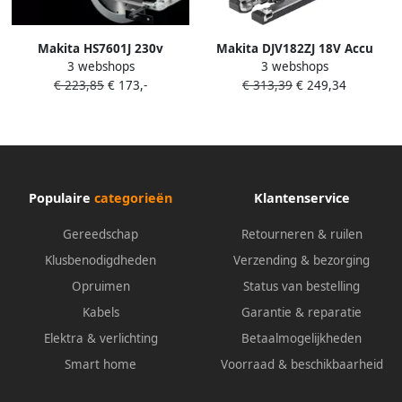
Makita HS7601J 230v
Makita DJV182ZJ 18V Accu
3 webshops
3 webshops
Cirkelzaag | 1200w 190mm
Decoupeerzaag D-greep |
€ 223,85
€ 173,-
€ 313,39
€ 249,34
HS7601J
Zonder accu&apos;s en lader
DJV182ZJ
Populaire
categorieën
Klantenservice
Gereedschap
Retourneren & ruilen
Klusbenodigdheden
Verzending & bezorging
Opruimen
Status van bestelling
Kabels
Garantie & reparatie
Elektra & verlichting
Betaalmogelijkheden
Smart home
Voorraad & beschikbaarheid