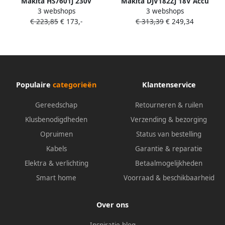
Makita HS7601J 230v
Makita DJV182ZJ 18V Accu
3 webshops
3 webshops
Cirkelzaag | 1200w 190mm
Decoupeerzaag D-greep |
€ 223,85
€ 173,-
€ 313,39
€ 249,34
HS7601J
Zonder accu&apos;s en lader
DJV182ZJ
Populaire
categorieën
Klantenservice
Gereedschap
Retourneren & ruilen
Klusbenodigdheden
Verzending & bezorging
Opruimen
Status van bestelling
Kabels
Garantie & reparatie
Elektra & verlichting
Betaalmogelijkheden
Smart home
Voorraad & beschikbaarheid
Over ons
Inspiratie blog