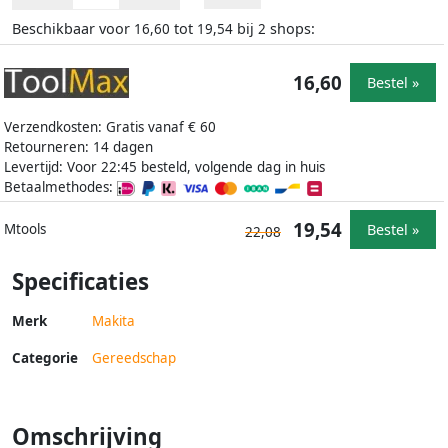
Beschikbaar voor
tot
bij
shops:
16,60
19,54
2
16,60
Bestel »
Verzendkosten: Gratis vanaf € 60
Retourneren: 14 dagen
Levertijd: Voor 22:45 besteld, volgende dag in huis
Betaalmethodes:
19,54
Bestel »
Mtools
22,08
Specificaties
Merk
Makita
Categorie
Gereedschap
Omschrijving