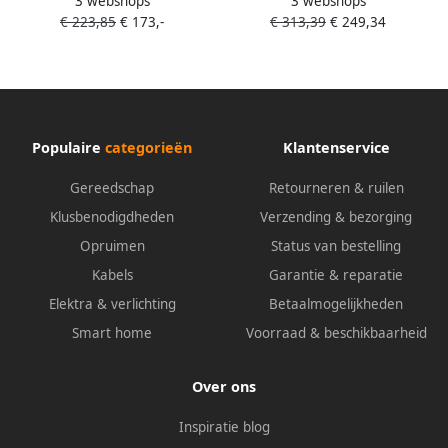
3 webshops
3 webshops
Cirkelzaag | 1200w 190mm
Decoupeerzaag D-greep |
€ 223,85
€ 173,-
€ 313,39
€ 249,34
HS7601J
Zonder accu&apos;s en lader
DJV182ZJ
Populaire
categorieën
Klantenservice
Gereedschap
Retourneren & ruilen
Klusbenodigdheden
Verzending & bezorging
Opruimen
Status van bestelling
Kabels
Garantie & reparatie
Elektra & verlichting
Betaalmogelijkheden
Smart home
Voorraad & beschikbaarheid
Over ons
Inspiratie blog