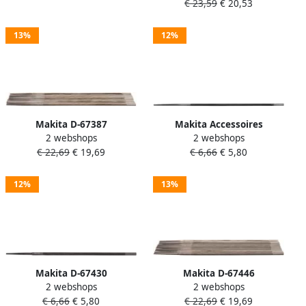
€ 23,59
€ 20,53
Mtools
13%
12%
Makita D-67387
Makita Accessoires
2 webshops
2 webshops
Kettingzaagvijl 4 5mm 12pc
Kettingzaagvijl 4 5mm 2pc
€ 22,69
€ 19,69
€ 6,66
€ 5,80
| Mtools
D-67371
12%
13%
Makita D-67430
Makita D-67446
2 webshops
2 webshops
Kettingzaagvijl 5 5mm 2pc |
Kettingzaagvijl 5 5mm 12pc
€ 6,66
€ 5,80
€ 22,69
€ 19,69
Mtools
| Mtools