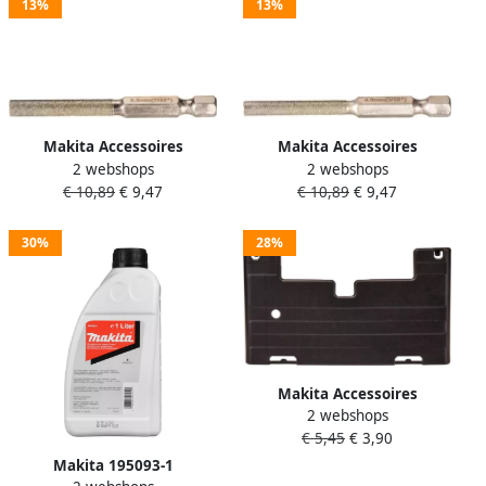
13%
13%
Makita Accessoires
Makita Accessoires
2 webshops
2 webshops
Kettingzaagvijlbit rond 1
Kettingzaagvijlbit rond 1
€ 10,89
€ 9,47
€ 10,89
€ 9,47
4x5.5mm D-73782
4x4.8mm D-73760
30%
28%
Makita Accessoires
2 webshops
Beschermzool
€ 5,45
€ 3,90
diamantsnijder 196943-3
Makita 195093-1