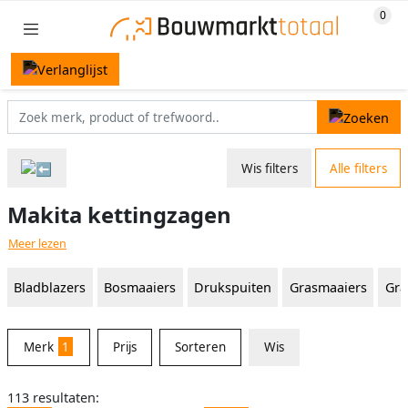
Wis filters
Alle filters
Makita kettingzagen
Meer lezen
Bladblazers
Bosmaaiers
Drukspuiten
Grasmaaiers
Gra
Merk
1
Prijs
Sorteren
Wis
113 resultaten: