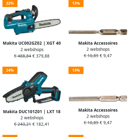
22%
13%
Makita Accessoires
Makita UC002GZ02 | XGT 40
2 webshops
2 webshops
Kettingzaagvijlbit rond 1
V Max | Tophandle
€ 10,89
€ 9,47
€ 488,84
€ 379,88
4x4.0mm D-73748
kettingzaag 25 cm | Zonder
accu en lader | in doos
UC002GZ02
24%
13%
Makita Accessoires
Makita DUC101Z01 | LXT 18
2 webshops
Kettingzaagvijlbit rond 1
2 webshops
V Snoeizaag 10 cm | Zonder
€ 10,89
€ 9,47
4x5.2mm D-73776
€ 243,21
€ 182,41
accu en lader DUC101Z01