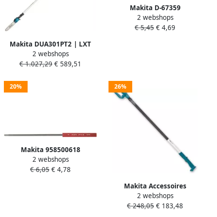
Makita D-67359
2 webshops
Kettingzaagvijl 4 0mm 2pc |
€ 5,45
€ 4,69
Mtools
Makita DUA301PT2 | LXT
2 webshops
2x18 V | Telescopische accu
€ 1.027,29
€ 589,51
stokkettingzaag | 30 cm | 5
0 Ah accu (2 st) | duo
snellader | in doos
20%
26%
DUA301PT2
Makita 958500618
2 webshops
Kettingzaagvijl 4 5mm |
€ 6,05
€ 4,78
Mtools
Makita Accessoires
2 webshops
Telescoopsteel voor DUC122
€ 248,05
€ 183,48
| 220 cm 195595-7