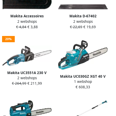
Makita Accessoires
Makita D-67402
2 webshops
2 webshops
Transportbescherming
Kettingzaagvijl 4 8mm 12pc
€ 4,84
€ 3,88
€ 22,69
€ 19,69
Lengte 130mm 416311-7
| Mtools
20%
Makita UC3551A 230 V
Makita UC030GZ XGT 40 V
2 webshops
Kettingzaag 2.000 Watt 35
1 webshop
Max Kettingzaag | 50 cm |
€ 264,99
€ 211,99
cm | Mtools
€ 608,33
Zonder accu&apos;s en
lader UC030GZ