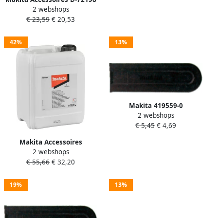
2 webshops
| Kettingzaagvijlset | 5.5
€ 23,59
€ 20,53
mm D-72198
42%
13%
Makita 419559-0
2 webshops
Transportbescherming
€ 5,45
€ 4,69
35cm | Mtools
Makita Accessoires
2 webshops
Kettingzaagolie 5 liter
€ 55,66
€ 32,20
1910T9-4
19%
13%