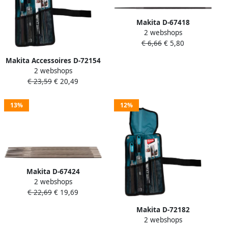
Makita D-67418
2 webshops
Kettingzaagvijl 5 2mm 2pc |
€ 6,66
€ 5,80
Mtools
Makita Accessoires D-72154
2 webshops
| Kettingzaagvijlset | 4.0
€ 23,59
€ 20,49
mm D-72154
13%
12%
Makita D-67424
2 webshops
Kettingzaagvijl 5 2mm 12pc
€ 22,69
€ 19,69
| Mtools
Makita D-72182
2 webshops
Kettingzaagvijlset 5.2mm |