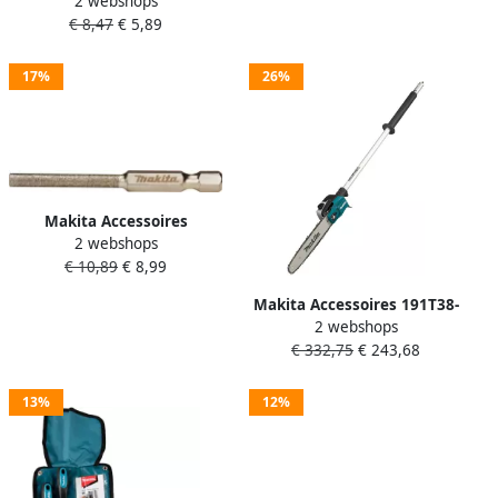
2 webshops
Kettingzaagolie biotop 1ltr
€ 8,47
€ 5,89
| Mtools
17%
26%
Makita Accessoires
2 webshops
Kettingzaagvijlbit rond 1
€ 10,89
€ 8,99
4x4.5mm D-73754
Makita Accessoires 191T38-
2 webshops
7 | Kettingzaag opzetstuk
€ 332,75
€ 243,68
EY403MP 191T38-7
13%
12%