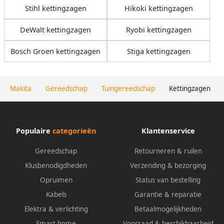
Stihl kettingzagen
Hikoki kettingzagen
DeWalt kettingzagen
Ryobi kettingzagen
Bosch Groen kettingzagen
Stiga kettingzagen
Makita
Gereedschap
Tuingereedschap
Kettingzagen
Populaire
categorieën
Klantenservice
Gereedschap
Retourneren & ruilen
Klusbenodigdheden
Verzending & bezorging
Opruimen
Status van bestelling
Kabels
Garantie & reparatie
Elektra & verlichting
Betaalmogelijkheden
Smart home
Voorraad & beschikbaarheid