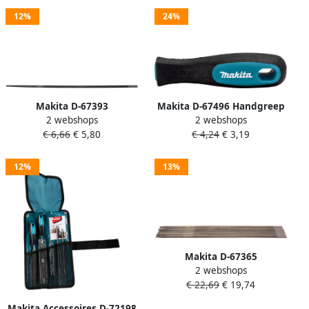
12%
24%
Makita D-67393
Makita D-67496 Handgreep
2 webshops
2 webshops
Kettingzaagvijl 4 8mm 2pc |
vijl kunststof | Mtools
€ 6,66
€ 5,80
€ 4,24
€ 3,19
Mtools
12%
13%
Makita D-67365
2 webshops
Kettingzaagvijl 4 0mm 12pc
€ 22,69
€ 19,74
| Mtools
Makita Accessoires D-72198