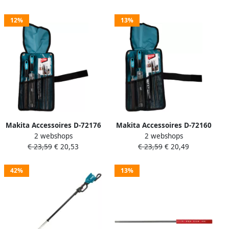
12%
13%
Makita Accessoires D-72176
Makita Accessoires D-72160
2 webshops
2 webshops
| Kettingzaagvijlset | 4.8
| Kettingzaagvijlset | 4.5
€ 23,59
€ 20,53
€ 23,59
€ 20,49
mm D-72176
mm D-72160
42%
13%