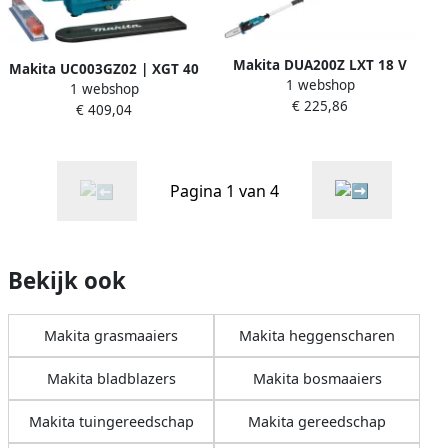
Makita DUA200Z LXT 18 V
Makita UC003GZ02 | XGT 40
1 webshop
Stokkettingzaag 20 cm |
1 webshop
V Max | Top handle
€ 225,86
Zonder accu en lader | in
€ 409,04
kettingzaag 30 cm | Zonder
doos DUA200Z
accu en lader | in doos
UC003GZ02
Pagina 1 van 4
Bekijk ook
Makita grasmaaiers
Makita heggenscharen
Makita bladblazers
Makita bosmaaiers
Makita tuingereedschap
Makita gereedschap