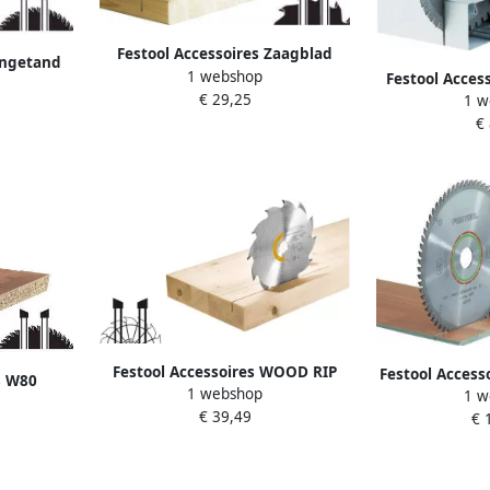
Festool Accessoires Zaagblad
ijngetand
1 webshop
160x2 2x20 W18 768129
Festool Acces
48 486297
€ 29,25
1 w
zaagblad 230x
€
Festool Accessoires WOOD RIP
Festool Access
s W80
1 webshop
CUT HW | Cirkelzaagblad | 160x1
1 w
zaagblad | 26
| 260x2
€ 39,49
8x20 PW12 205550
€ 