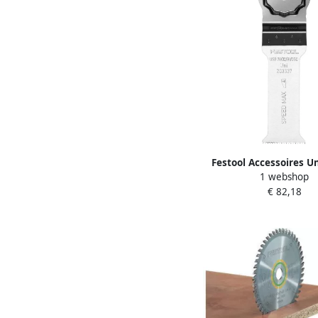
Festool Accessoires U
1 webshop
zaagblad USB 78 32 B
€ 82,18
203337