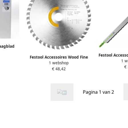
Zaagblad
 493201
Festool Access
Festool Accessoires Wood Fine
1 w
240 
1 webshop
Cut | Fijngetand zaagblad | HW
€
€ 48,42
160x1 8x20 WD42 205553
Pagina 1 van 2