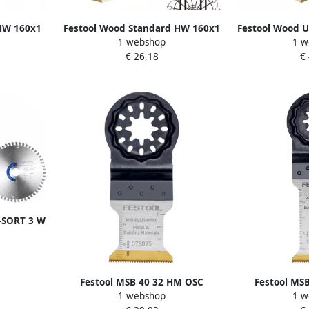
 HW 160x1
Festool Wood Standard HW 160x1
Festool Wood U
1 webshop
1 w
agblad
6x20 W18 Cirkelzaagblad 578583
6x20 FWW25 
€ 26,18
€
5
B-SORT 3 W
enset |
 578564
Festool MSB 40 32 HM OSC
Festool MS
1 webshop
1 w
Hardmetalen zaagblad 578095
Hardmetalen 