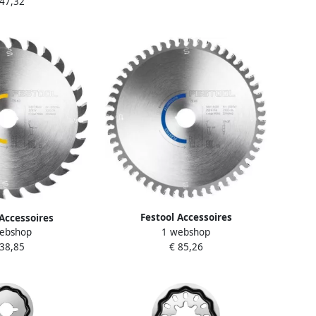
 47,32
Festool Accessoires
 Accessoires
1 webshop
ebshop
Cirkelzaagblad HW 168x1 8x20
ad HW | HW 168x1
€ 85,26
 38,85
TF52 A ALUMINIUM PLASTICS
WOOD UNIVERSAL
205767
05764