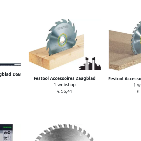
agblad DSB
Festool Accessoires Zaagblad
Festool Access
1 webshop
1 w
voor TS 75 | PW16 | 493196
| 190x2 
€ 56,41
€