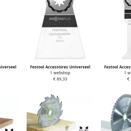
niverseel
Festool Accessoires Universeel
Festool Acces
1 webshop
1 w
i OSC 5
zaagblad USB 50 65 Bi OSC 5
zaagblad USB
€ 89,33
€
203960
2