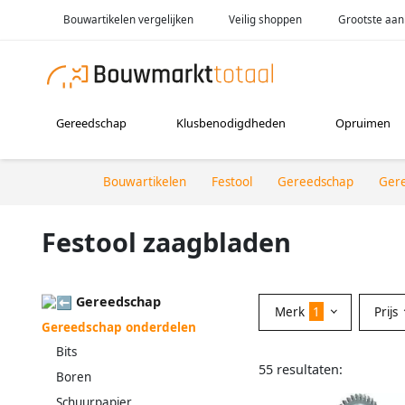
Bouwartikelen vergelijken
Veilig shoppen
Grootste aan
Gereedschap
Klusbenodigdheden
Opruimen
Bouwartikelen
Festool
Gereedschap
Ger
Festool zaagbladen
Gereedschap
Merk
1
Prijs
Gereedschap onderdelen
Bits
55 resultaten:
Boren
Schuurpapier