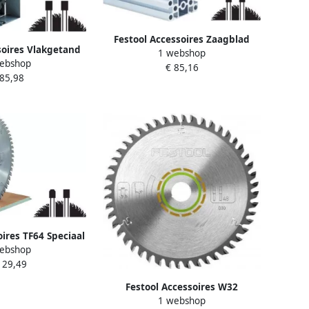
Festool Accessoires Zaagblad
soires Vlakgetand
1 webshop
voor TS 55 EBQ | 160mm TF52
ebshop
2 5x30 F48 500651
€ 85,16
496306
 85,98
oires TF64 Speciaal
ebshop
0x2 5x30 | 494606
129,49
Festool Accessoires W32
1 webshop
Zaagblad | 225x2 6x30 | 488288