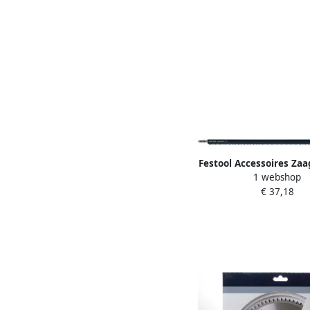
Festool Accessoires Za
1 webshop
350 G 575415
€ 37,18