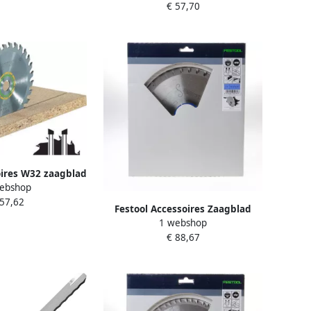
€ 57,70
oires W32 zaagblad
ebshop
6 FF | 492048
 57,62
Festool Accessoires Zaagblad
1 webshop
voor TS 75 | F36 | 493351
€ 88,67