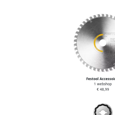
Festool Accessoi
1 webshop
Cirkelzaagblad HW | 1
€ 48,99
WD42 | WOOD FINE CU