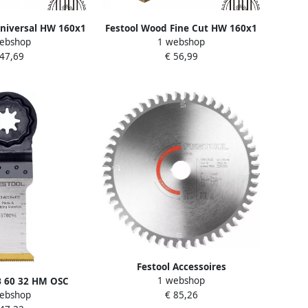
niversal HW 160x1
Festool Wood Fine Cut HW 160x1
ebshop
1 webshop
Cirkelzaagblad
6x20 FWWW35 Cirkelzaagblad
 47,69
€ 56,99
78585
578586
Festool Accessoires
1 webshop
Cirkelzaagblad HW 168x1 8x20
B 60 32 HM OSC
€ 85,26
ebshop
TF52 L LAMINATE HPL 205766
zaagblad 578096