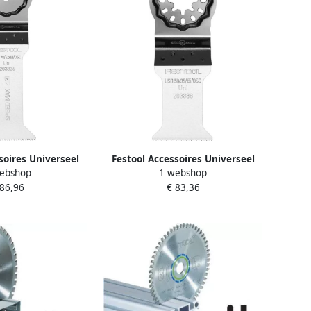
soires Universeel
Festool Accessoires Universeel
ebshop
1 webshop
 78 42 Bi OSC 5
zaagblad USB 50 35 Bi OSC 5
 86,96
€ 83,36
03336
203338