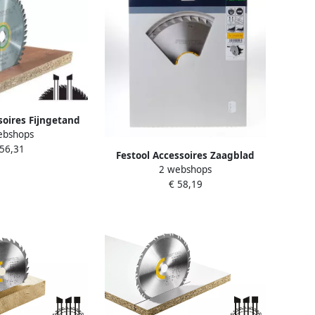
soires Fijngetand
ebshops
TS 55 EBQ | 160x2
 56,31
48 491952
Festool Accessoires Zaagblad
2 webshops
voor TS 75 | W36 | 493198
€ 58,19