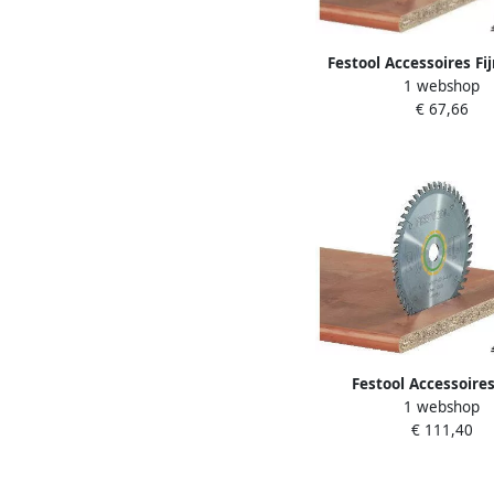
Festool Accessoires F
1 webshop
zaagblad 190x2 8x30 W
€ 67,66
Festool Accessoire
1 webshop
Fijngetand zaagblad 
€ 111,40
5x30 | 494605