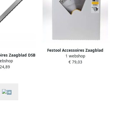
Festool Accessoires Zaagblad
oires Zaagblad DSB
1 webshop
voor TS 75 | W52 | 493199
ebshop
W 575416
€ 79,03
 24,89