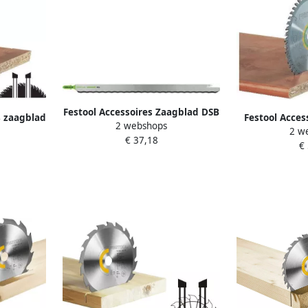
Festool Accessoires Zaagblad DSB
8 zaagblad
Festool Acces
2 webshops
350 W 575417
2 w
2050
zaagblad voor 
€ 37,18
€
2x20 W