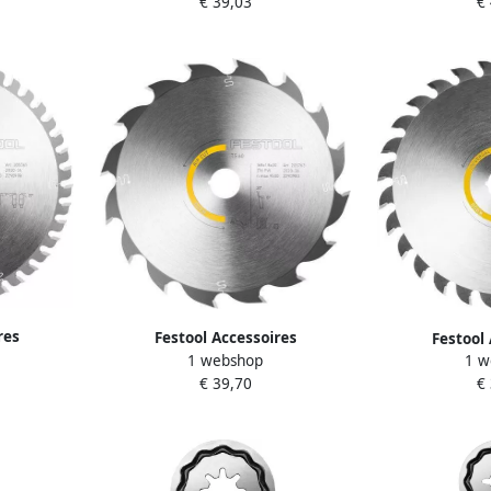
€ 39,03
€
res
Festool Accessoires
Festool
68x1 8x20
1 webshop
1 w
Cirkelzaagblad HW | 168x1 8x20
Cirkelzaagbl
T 205765
€ 39,70
€
PW16 | WOOD RIP CUT 205763
8x20 W28 | 
2