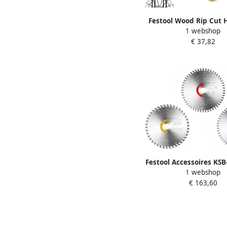
Festool Wood Rip Cut
1 webshop
6x20 PW12 Cirkelza
€ 37,82
578580
Festool Accessoires KS
1 webshop
L A 160x1 8 Zaagblad
€ 163,60
Allround zaagbladen