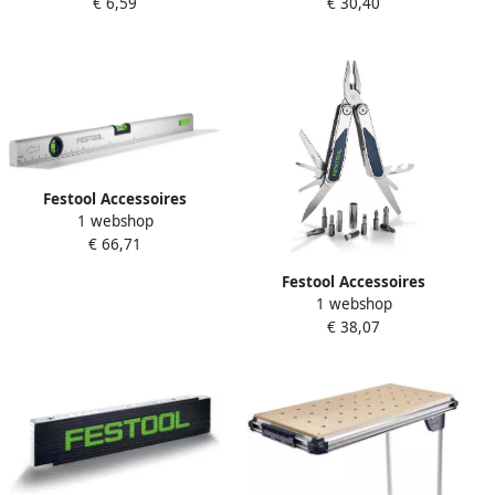
€ 6,59
€ 30,40
Set 578032
voor ExoActive-exoskelet
577947
Festool Accessoires
1 webshop
Waterpas LEYSYS-FT1 | 35
€ 66,71
cm 577220
Festool Accessoires
1 webshop
Multitool MT-FT1 577934
€ 38,07