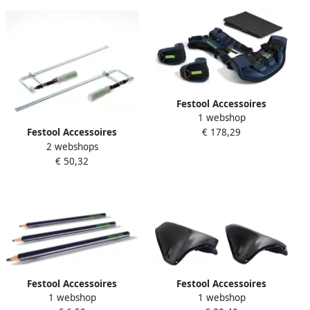
Festool Accessoires
1 webshop
Draagharnas TG-EXO 18 |
€ 178,29
Festool Accessoires
voor ExoActive-exoskelet
2 webshops
Schroefklem FSZ 300 |
577946
€ 50,32
489571
Festool Accessoires
Festool Accessoires
1 webshop
1 webshop
Timmermanspotlood BS-ZM-
Hoofdsteun KS-EXO 18 |