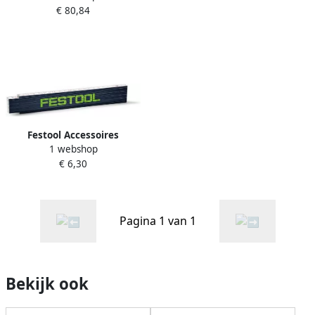
€ 80,84
488289
Festool Accessoires
1 webshop
Duimstok 201464
€ 6,30
Pagina 1 van 1
Bekijk ook