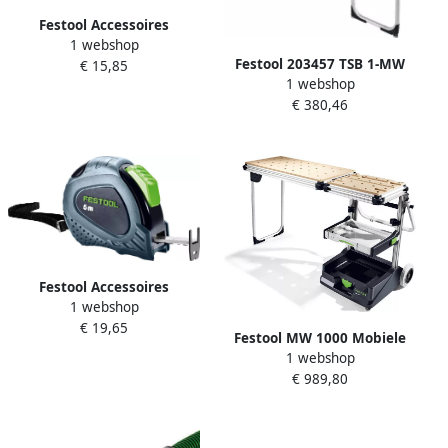
Festool Accessoires
1 webshop
Duimstok MS-3M-FT1
Festool 203457 TSB 1-MW
€ 15,85
577369
1 webshop
1000 tafel 203457
€ 380,46
Festool Accessoires
1 webshop
MEETLINT MB 5M 205182
€ 19,65
Festool MW 1000 Mobiele
1 webshop
Werkplaats 203802
€ 989,80