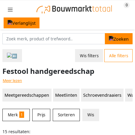
Wis filters
Alle filters
Festool handgereedschap
Meer lezen
Meetgereedschappen
Meetlinten
Schroevendraaiers
Wat
Merk
1
Prijs
Sorteren
Wis
15 resultaten: