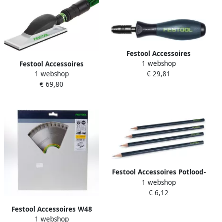
Festool Accessoires
1 webshop
Festool Accessoires
Schroevendraaier SD-CE-
1 webshop
€ 29,81
Schuurblok | HSK-A 80x200
DRIVE-UNI 200140
€ 69,80
496965
Festool Accessoires Potlood-
1 webshop
set | 497892
€ 6,12
Festool Accessoires W48
1 webshop
ZAAGBLAD | 225X2 6X30 |