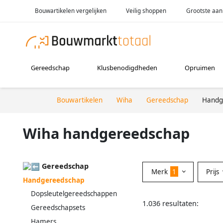
Bouwartikelen vergelijken
Veilig shoppen
Grootste aan
Gereedschap
Klusbenodigdheden
Opruimen
Bouwartikelen
Wiha
Gereedschap
Handg
Wiha handgereedschap
Gereedschap
Merk
1
Prijs
Handgereedschap
Dopsleutelgereedschappen
1.036 resultaten:
Gereedschapsets
Hamers