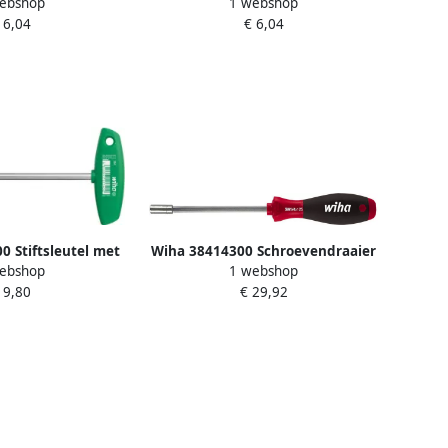
ebshop
1 webshop
eep zeskant
dwarsgreep zeskant hoogglans
 6,04
€ 6,04
ring hoogglans
vernikkeld 10.0 mm x 138 mm
8 mm x 3 16" x 182
00933
 02807
 Stiftsleutel met
Wiha 38414300 Schroevendraaier
ebshop
1 webshop
ep TORX mat
met bithouder SoftFinish
 9,80
€ 29,92
0 x 132 mm 01340
magnetisch 1 4" 300 mm 01476