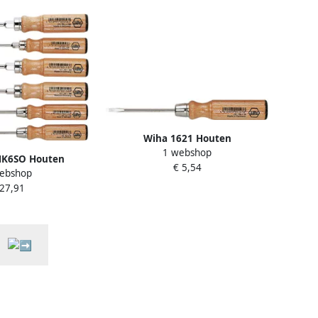
Wiha 1621 Houten
1 webshop
schroevendraaier sleufkop 3.5
HK6SO Houten
€ 5,54
mm x 75 mm 00147
ebshop
aaier set 07149
 27,91