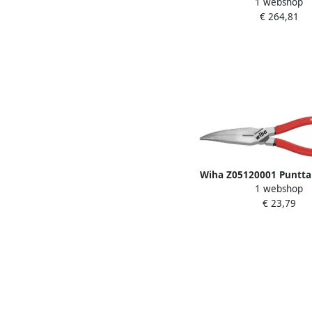
1 webshop
500 mm² met ratelprinc
€ 264,81
Wiha Z05120001 Puntta
1 webshop
met snijvlak gebogen 
€ 23,79
40° 200 mm 8" 2