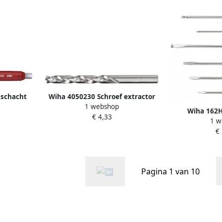
lschacht
Wiha 4050230 Schroef extractor
1 webshop
boor 2.3 06725
Wiha 162
€ 4,33
iers met
1 w
schroevendr
x 130 mm
€
Pagina 1 van 10