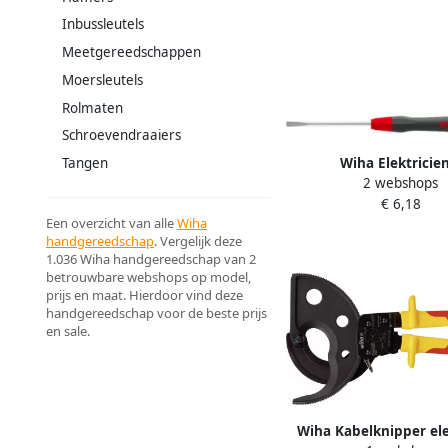
Inbussleutels
Meetgereedschappen
Moersleutels
Rolmaten
Schroevendraaiers
Wiha Elektricien
Tangen
2 webshops
schroevendraaierset |
€ 6,18
klinglengte 40 mm | 1 
Een overzicht van alle
Wiha
handgereedschap
. Vergelijk deze
1.036 Wiha handgereedschap van 2
betrouwbare webshops op model,
prijs en maat. Hierdoor vind deze
handgereedschap voor de beste prijs
en sale.
Wiha Kabelknipper ele