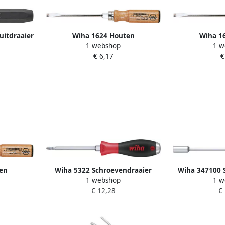
uitdraaier
Wiha 1624 Houten
Wiha 1
1 webshop
1 w
4
schroevendraaier sleufkop 7.0
schroevendraa
€ 6,17
€
mm x 125 mm 00153
mm x 15
en
Wiha 5322 Schroevendraaier
Wiha 347100 
1 webshop
1 w
fkop 14.0
SoftFinish Pozidriv met
SoftFinish zes
€ 12,28
€
158
doorgaande zeskantkling en
ronde schacht
massieve stalen kap PZ2 x 100
10.0 mm x
mm 03246