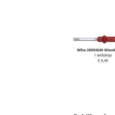
Wiha 28993040 Wisse
1 webshop
zeskant voor
€ 9,49
momentschroevendraa
dwarsgreep 4.0 mm 
28747