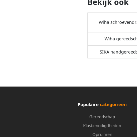
Bekijk ook
Wiha schroevendr
Wiha gereedsc
SIKA handgereed
Populaire
categorieën
Gereedschap
Klusbenodigdheden
Opruimen