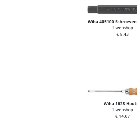
Wiha 405100 Schroeven
1 webshop
10.0 mm 0385
€ 8,43
Wiha 1628 Hout
1 webshop
schroevendraaier sleu
€ 14,67
mm x 250 mm 00