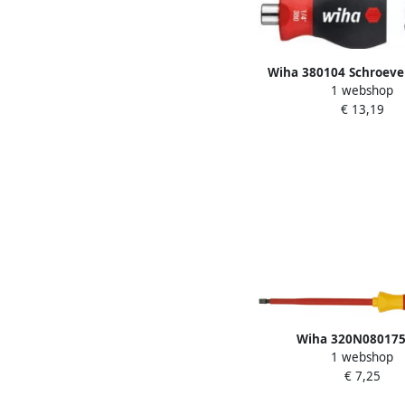
Wiha 380104 Schroeve
1 webshop
met bitmagazijn mag
€ 13,19
sleufkop Pozidriv met
Stubby 1 4" 337
Wiha 320N08017
1 webshop
Schroevendraaier Sof
€ 7,25
electric sleufkop 8.0
mm 00831