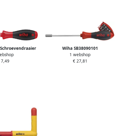
Schroevendraaier
Wiha SB38090101
ebshop
1 webshop
hillips met ronde
Schroevendraaier met
 7,49
€ 27,81
x 300 mm 03738
bitmagazijn magnetisch assorti
met 8 bits 1 4" in blister 33007