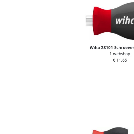
Wiha 28101 Schroeve
1 webshop
met bithouder magn
€ 11,65
Stubby 1 4" 57 mm