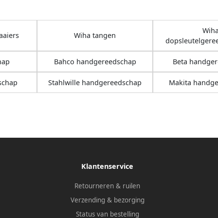
Wih
aaiers
Wiha tangen
dopsleutelger
hap
Bahco handgereedschap
Beta handge
schap
Stahlwille handgereedschap
Makita handg
Klantenservice
Retourneren & ruilen
Verzending & bezorging
Status van bestelling