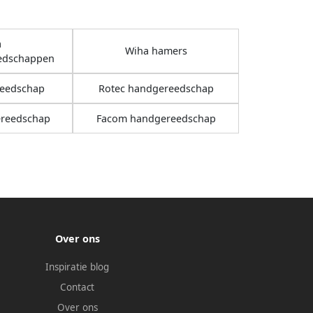
a
Wiha hamers
eedschappen
reedschap
Rotec handgereedschap
ereedschap
Facom handgereedschap
Over ons
Inspiratie blog
Contact
Over ons