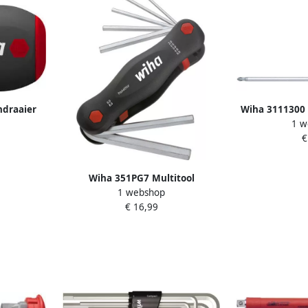
ndraaier
Wiha 3111300 
1 w
etisch
SoftFinish P
€
 29463
kling PH1 
Wiha 351PG7 Multitool
1 webshop
PocketStar zeskant 7-delig 23040
€ 16,99