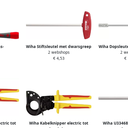
s-
Wiha Stiftsleutel met dwarsgreep
Wiha Dopsleut
2 webshops
2 w
 1 5 mm |
| sleutelwijdte 3 mm |
zeskant hoogg
€ 4,53
€
stuk 42384
klinglengte 200 mm | 1 stuk
10 x 12
00910
ctric tot
Wiha Kabelknipper electric tot
Wiha U33468 