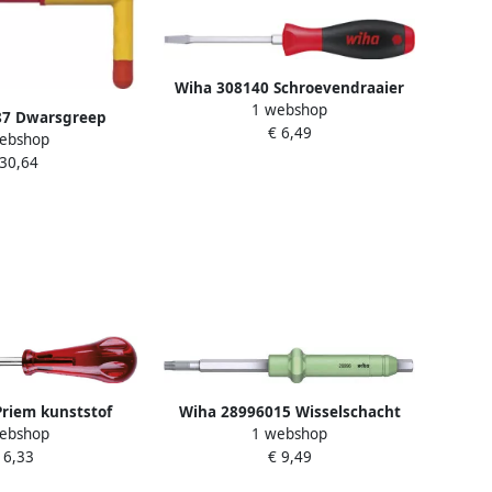
Wiha 308140 Schroevendraaier
1 webshop
SoftFinish Sleufkop met
87 Dwarsgreep
€ 6,49
zeskantkling en zeskantaanzet
ebshop
voor dopsleutels
14.0 mm x 250 mm 00740
 30,64
3062
riem kunststof
Wiha 28996015 Wisselschacht
ebshop
1 webshop
t ronde punt en
TORX PLUS voor
 6,33
€ 9,49
handgreep 6 mm
momentschroevendraaiers met
0683
dwarsgreep 15IP x 130 mm 28740