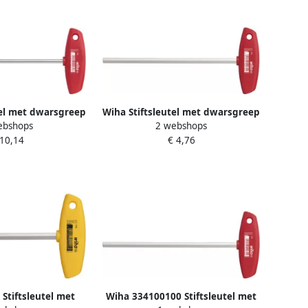
el met dwarsgreep
Wiha Stiftsleutel met dwarsgreep
ebshops
2 webshops
lans vernikkeld |
| sleutelwijdte 4 mm |
 10,14
€ 4,76
5 mm 00977
klinglengte 350 mm | 1 stuk
00915
Stiftsleutel met
Wiha 334100100 Stiftsleutel met