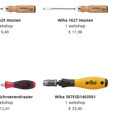
625 Houten
Wiha 1627 Houten
ebshop
1 webshop
ier sleufkop 9.0
schroevendraaier sleufkop 12.0
 9,49
€ 11,98
0 mm 00154
mm x 200 mm 00157
Schroevendraaier
Wiha 387ESD1403501
ebshop
1 webshop
kantdopsleutel met
Schroevendraaier met bithouder
 12,41
€ 33,40
 en zeskantaanzet
SoftFinish ESD mechanisch
 125 mm 01095
vergrendelbaar 1 4" 38 mm
32161