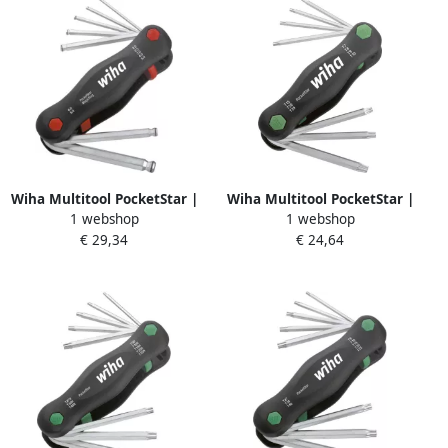
Wiha Multitool PocketStar |
Wiha Multitool PocketStar |
1 webshop
1 webshop
Zeskantkogelkop |
TORX | 7-delig 23051
€ 29,34
€ 24,64
MagicRing | 7-delig 23031