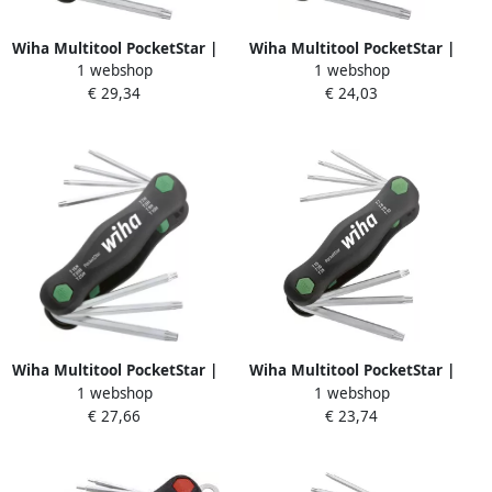
Wiha Multitool PocketStar |
Wiha Multitool PocketStar |
1 webshop
1 webshop
TORX | Tamper Resistant |
TORX | 8-delig | SB-versie |
€ 29,34
€ 24,03
(met boring) | 8-delig 25130
met euroslot ophanger
23049
Wiha Multitool PocketStar |
Wiha Multitool PocketStar |
1 webshop
1 webshop
TORX | Tamper Resistant |
TORX | 7-delig | SB-versie |
€ 27,66
€ 23,74
(met boring) | 7-delig | SB-
met euroslot ophanger
versie | met euroslot
23053
ophanger 25164