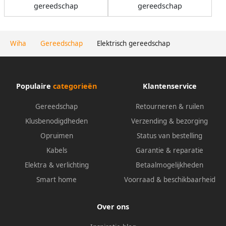
gereedschap
gereedschap
Wiha
Gereedschap
Elektrisch gereedschap
Populaire
categorieën
Klantenservice
Gereedschap
Retourneren & ruilen
Klusbenodigdheden
Verzending & bezorging
Opruimen
Status van bestelling
Kabels
Garantie & reparatie
Elektra & verlichting
Betaalmogelijkheden
Smart home
Voorraad & beschikbaarheid
Over ons