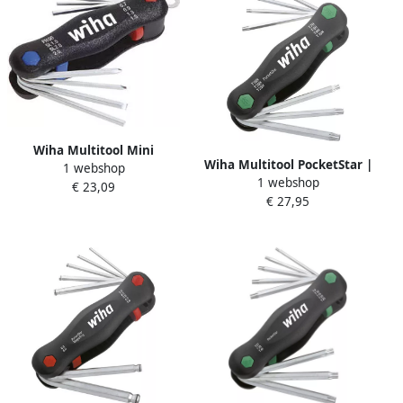
Wiha Multitool Mini
Wiha Multitool PocketStar |
1 webshop
PocketStar | Sleufkop
1 webshop
TORX | Tamper Resistant |
€ 23,09
Phillips Binnenzeskant | 8-
€ 27,95
(met boring) | 7-delig 25128
delig | in blister 27936