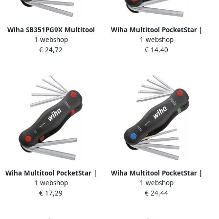
Wiha SB351PG9X Multitool
Wiha Multitool PocketStar |
1 webshop
1 webshop
PocketStar Assorti 9-delig
Zeskant | 7-delig | 23037
€ 24,72
€ 14,40
25295
Wiha Multitool PocketStar |
Wiha Multitool PocketStar |
1 webshop
1 webshop
Zeskant | 7-delig 23041
assorti | 9-delig 25293
€ 17,29
€ 24,44