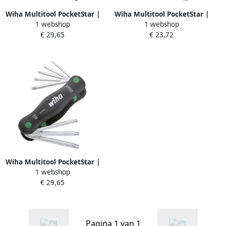
Wiha Multitool PocketStar |
Wiha Multitool PocketStar |
1 webshop
1 webshop
Zeskantkogelkop |
TORX | 8-delig 23047
€ 29,65
€ 23,72
MagicRing | 7-delig | SB-
versie | met euroslot
ophanger 23033
Wiha Multitool PocketStar |
1 webshop
TORX | Tamper Resistant
€ 29,65
(met boring) | 8-delig | SB-
versie | met euroslot
ophanger 25166
Pagina 1 van 1