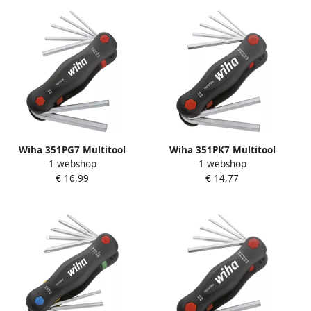
Wiha 351PG7 Multitool
Wiha 351PK7 Multitool
1 webshop
1 webshop
PocketStar zeskant 7-delig
PocketStar zeskant 7-delig
€ 16,99
€ 14,77
23040
23035