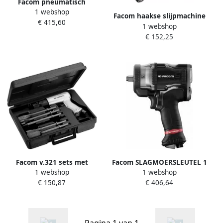
Facom pneumatisch
1 webshop
vetpistool 379A
Facom haakse slijpmachine
€ 415,60
1 webshop
met klem 6 mm V.347F
€ 152,25
Facom v.321 sets met
Facom SLAGMOERSLEUTEL 1
1 webshop
1 webshop
hakhamer V.321AH
2" HEAVY DUTY NS.3500GPB
€ 150,87
€ 406,64
Pagina 1 van 1