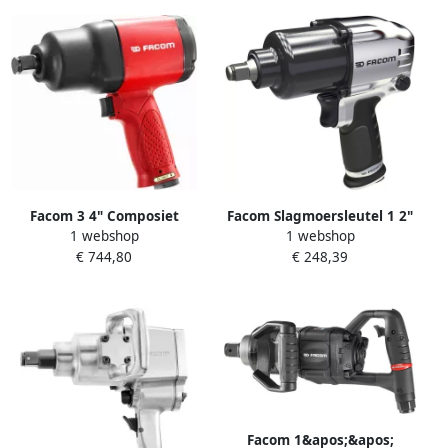
Facom 3 4" Composiet
Facom Slagmoersleutel 1 2"
1 webshop
1 webshop
Slagmoersleutel
van Aluminium NS.1400FPB
€ 744,80
€ 248,39
NK.2000F2PB
Facom 1&apos;&apos;