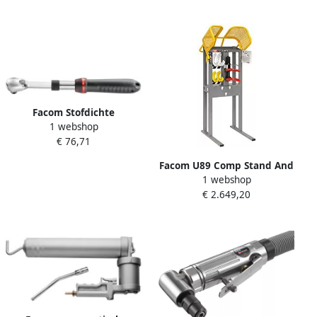
verstelbare diameter
U.89M2JM
Facom Stofdichte
1 webshop
Uitschuifbare Ratel 1
€ 76,71
2&apos;&apos; SXL.161PB
Facom U89 Comp Stand And
1 webshop
J1J2J3 Jaws DLS.403
€ 2.649,20