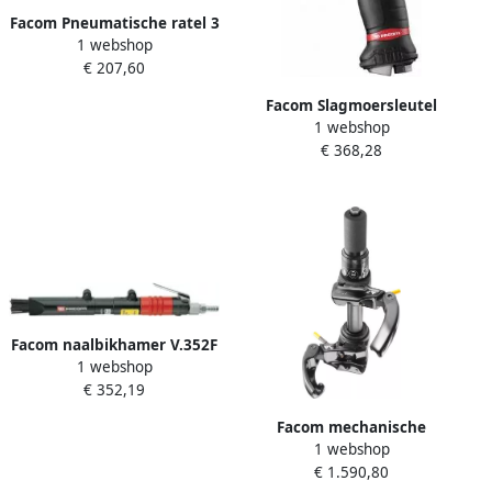
Facom Pneumatische ratel 3
1 webshop
8" | 135mm VR.J154
€ 207,60
Facom Slagmoersleutel
1 webshop
Compact 1 2" Hp 1010Nm
€ 368,28
NS.2500GPB
Facom naalbikhamer V.352F
1 webshop
€ 352,19
Facom mechanische
1 webshop
compressor met
€ 1.590,80
veerschotels met