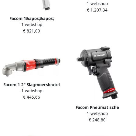
1 webshop
Rechte Slagmoersleutel
€ 1.207,34
Korte Spil High Perf
NM.3030FPB
Facom 1&apos;&apos;
1 webshop
Slagmoersleutel Korte Spil
€ 821,09
Pistool NM.1000F2PB
Facom 1 2" Slagmoersleutel
1 webshop
Onder Hoek NS.A1700F2PB
€ 445,66
Facom Pneumatische
1 webshop
slagmoersleutel | 1 2" |
€ 248,80
NS.1600FPB