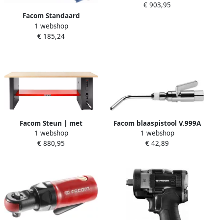
€ 903,95
contactdoos en luchtslang |
JLS3-PSHPOWER
Facom Standaard
1 webshop
slagmoersleutel | 1 2" | 814
€ 185,24
Nm | E230110
Facom Steun | met
Facom blaaspistool V.999A
1 webshop
1 webshop
contactdoos en luchtslang |
€ 880,95
€ 42,89
JLS3-PSBPOWER